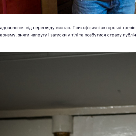
задоволення від перегляду вистав. Психофізичні акторські тренінг
ризму, зняти напругу і затиски у тілі та позбутися страху публічн