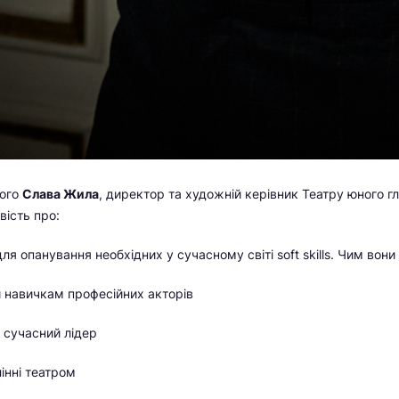
кого
Слава Жила
, директор та художній керівник Театру юного 
вість про:
ля опанування необхідних у сучасному світі soft skills. Чим вони
и навичкам професійних акторів
 сучасний лідер
інні театром