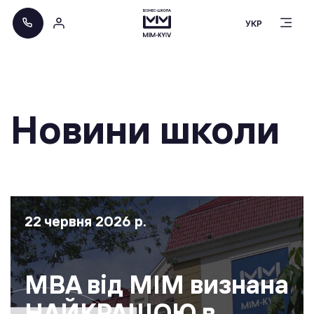
УКР
Новини школи
22 червня 2026 р.
MBA від МІМ визнана
НАЙКРАЩОЮ в