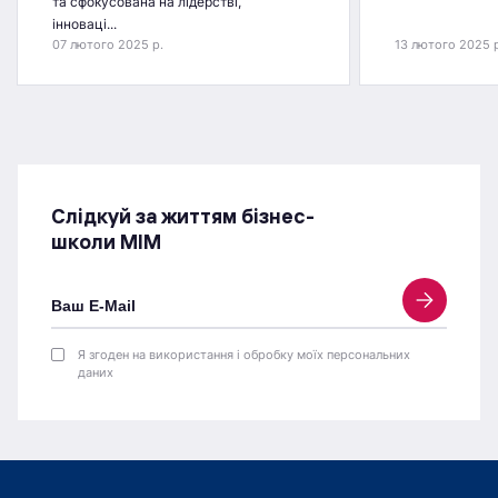
та сфокусована на лідерстві,
інноваці...
07 лютого 2025 р.
13 лютого 2025 
Слідкуй за життям бізнес-
школи МІМ
Я згоден на використання і обробку моїх персональних
даних