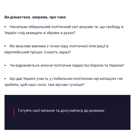
Ви дізнаєтеся, зокрема, про таке:
Наскільки ліберальний політичний світ розуміє те, що свободу в
Україні слід захищати зі зброєю в руках?
Які можливі виклики з точки зору політичної інтеграції в
європейський процес існують зараз?
Чи відрізняється жіноче політичне лідерство Європи та України?
Що дає Україні участь у глобальних політичних організаціях і як
зробити, щоб наш голос там звучав гучніше?
Готуйте свої питання та долучайтеся до розмови