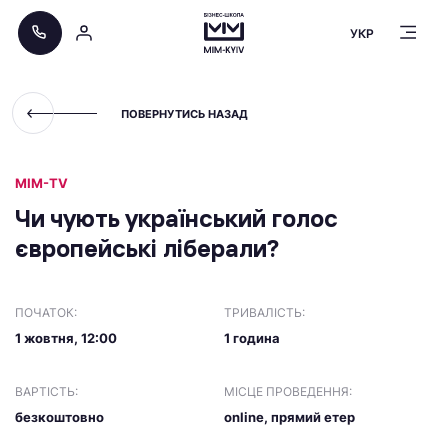
УКР
ПОВЕРНУТИСЬ НАЗАД
МІМ-TV
Чи чують український голос
європейські ліберали?
ПОЧАТОК:
ТРИВАЛІСТЬ:
1 жовтня, 12:00
1 година
ВАРТІСТЬ:
МІСЦЕ ПРОВЕДЕННЯ:
безкоштовно
online, прямий етер