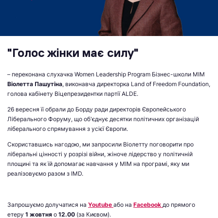
"Голос жінки має силу"
– переконана слухачка Women Leadership Program Бізнес-школи МІМ
Віолетта Пашутіна
, виконавча директорка Land of Freedom Foundation,
голова кабінету Віцепрезидентки партії ALDE.
26 вересня її обрали до Борду ради директорів Європейського
Ліберального Форуму, що об'єднує десятки політичних організацій
ліберального спрямування з усієї Європи.
Скориставшись нагодою, ми запросили Віолетту поговорити про
ліберальні цінності у розрізі війни, жіноче лідерство у політичній
площині та як їй допомагає навчання у МІМ на програмі, яку ми
реалізовуємо разом з IMD.
Запрошуємо долучатися на
Youtube
або на
Facebook
до прямого
етеру
1 жовтня
о
12.00
(за Києвом).