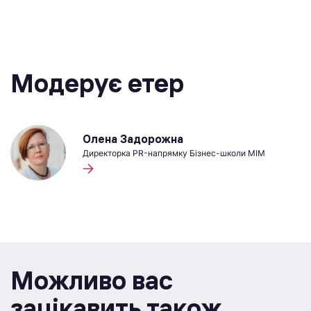
Модерує етер
Олена Задорожна
Директорка PR-напрямку Бізнес-школи МІМ
Можливо вас
зацікавить також