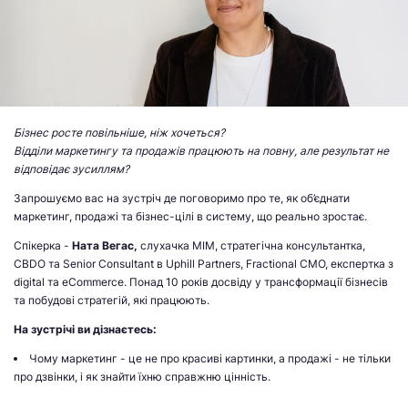
Бізнес росте повільніше, ніж хочеться?
Відділи маркетингу та продажів працюють на повну, але результат не
відповідає зусиллям?
Запрошуємо вас на зустріч де поговоримо про те, як об’єднати
маркетинг, продажі та бізнес-цілі в систему, що реально зростає.
Спікерка -
Ната Вегас,
слухачка МІМ, стратегічна консультантка,
CBDO та Senior Consultant в Uphill Partners, Fractional CMO, експертка з
digital та eCommerce. Понад 10 років досвіду у трансформації бізнесів
та побудові стратегій, які працюють.
На зустрічі ви дізнаєтесь:
Чому маркетинг - це не про красиві картинки, а продажі - не тільки
про дзвінки, і як знайти їхню справжню цінність.