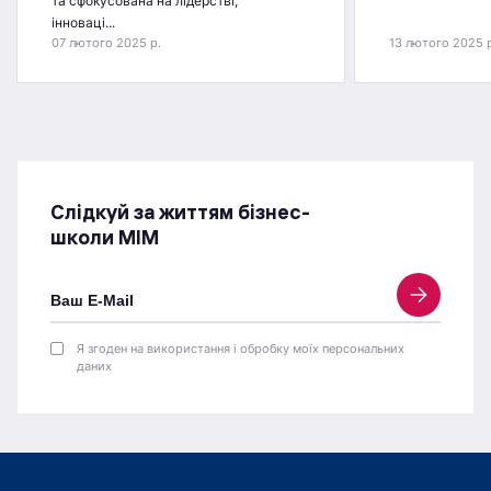
та сфокусована на лідерстві,
інноваці...
07 лютого 2025 р.
13 лютого 2025 
Слідкуй за життям бізнес-
школи МІМ
Я згоден на використання і обробку моїх персональних
даних