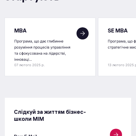
MBA
SE MBA
Програма, що дає глибинне
Програма, що 
розуміння процесів управління
стратегічне ми
та сфокусована на лідерстві,
інноваці...
07 лютого 2025 р.
13 лютого 2025 
Слідкуй за життям бізнес-
школи МІМ