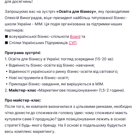
для досягнень!
Запрошуємо вас на зустріч
«Освіта для бізнесу»
, яку проводитиме
Олексій Виноградов, віце-президент найбільш титулованої бізнес-
школи України - МІМ. Ця подія організована за підтримки наших
партнерів:
■ всеукраїнської бізнес-спільноти
Board
та
■ Спілки Українських Підприємців
СУП
.
Програма зустрічі:
1. Освіта для бізнесу в Україні: погляд зсередини (15-20 хв):
• Відмінність бізнес-освіти від бізнес-навчання;
• Відмінності українського ринку бізнес-освіти від світового;
• Нові інструменти в бізнес-освіті;
• Прикладні бізнес-завдання, які вирішуються в МІМ.
2.
Майстер-клас
«Маркетингове позиціонування» (1,5-2 години).
Про майстер-клас:
Після того, як компанія визначилася з цільовими ринками, необхідно
чітко донести до споживачів головну ідею: чому споживачі мають
купувати саме її продукцію? Ідея позиціонування лежить в основі
стратегії будь-якого бренду. На її основі в подальшому будується
весь комплекс маркетингу.