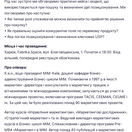
Під час зустрічі ми обговоримо практичні кейси і моделі, що
використовуються при пошуку та визначенні ідеї позиціонування. Ми
поговоримо про наступне:
• Які типові ролі споживачів можна визначити по прийняттю рішення
про покупку?
• Як правильно оцінити конкурентне поле по окремому продукту?
• Яка логіка позиціонування і визначення ключових USP?
Місце і час проведення:
Харків, Fabrika.Space, вул. Благовіщенська, 1. Початок о 18:30. Вхід
вільний, попередня реєстрація обов’язкова.
Про спікера:
К.е.н., віце-президент МІМ-Київ, доцент кафедри бізнес-
адміністрування Бізнес-школи МІМ. Починаючи з 1997 р в якості
маркетинг-директора і консультанта з маркетингу працює з
вітчизняними та міжнародними компаніями, залучається до участі в
міжнародних проектах, включаючи програми TACIS, CEEMAN, СEUME і
ін. За цей час їм було реалізовано понад 90 маркетингових проектів.
Автор курсів «Управління маркетингом», «Маркетингові дослідження»,
«Стратегічний маркетинг» та ін. Ведучий викладач маркетингових
курсів в Бізнес-школі МІМ. Співзасновник і директор програми Pre-
MBA «Маркетинг» в МІМ. Автор понад 40 публікацій з маркетингової