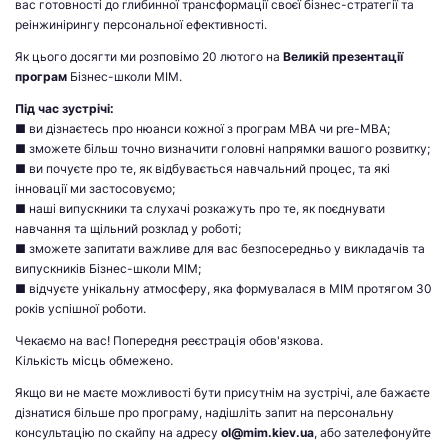
вас готовності до глибинної трансформації своєї бізнес-стратегії та
реінжинірингу персональної ефективності.
Як цього досягти ми розповімо 20 лютого на
Великій презентації
програм
Бізнес-школи МІМ.
Під час зустрічі:
■ ви дізнаєтесь про нюанси кожної з програм MBA чи pre-MBA;
■ зможете більш точно визначити головні напрямки вашого розвитку;
■ ви почуєте про те, як відбувається навчальний процес, та які
інновації ми застосовуємо;
■ наші випускники та слухачі розкажуть про те, як поєднувати
навчання та щільний розклад у роботі;
■ зможете запитати важливе для вас безпосередньо у викладачів та
випускників Бізнес-школи МІМ;
■ відчуєте унікальну атмосферу, яка формувалася в МІМ протягом 30
років успішної роботи.
Чекаємо на вас! Попередня реєстрація обов'язкова.
Кількість місць обмежено.
Якщо ви не маєте можливості бути присутнім на зустрічі, але бажаєте
дізнатися більше про програму, надішліть запит на персональну
консультацію по скайпу на адресу
ol@mim.kiev.ua
, або зателефонуйте