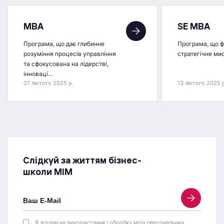
MBA
SE MBA
Програма, що дає глибинне
Програма, що 
розуміння процесів управління
стратегічне ми
та сфокусована на лідерстві,
інноваці...
07 лютого 2025 р.
13 лютого 2025 
Слідкуй за життям бізнес-
школи МІМ
Я згоден на використання і обробку моїх персональних