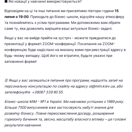
■ Які новації у навчанні використовуються?
Відповідям на ці та інші питання ми присвятимо півтори години
15
липня о 19:00
. Приходьте до бізнес-школи, відчуйте нашу атмосферу
та познайомтесь з усіма програмами. Ми допоможемо вам обрати
саме ту, яка дозволить вирішити ваші актуальні бізнес-задачі.
Якщо у вас не вийде прийти на зустріч - можете приєднатися до
презентації у форматі ZOOM-конференції. Посилання на ZOOM-
конференцію буде надіслано на вказану вами при реєстрації адресу в
будь-якому випадку. Щоб його не втратити, будьте уважні при
заповненні форми!
☰ Якщо у вас залишаться питання про програми, надішліть запит на
персональну консультацію по скайпу на адресу ol@mim.kiev.ua, або
зателефонуйте +38067 339 80 55.
Бізнес-школа МІМ - №1 в Україні. Ми навчаємо успішних з 1989 року.
Більше 7500 випускників вже застосовують набуті знання для
розвитку бізнесу. Повне переосмислення досвіду, розширення
горизонту бачення та, звісно, масштабу власного впливу – це головні
результати навчання.