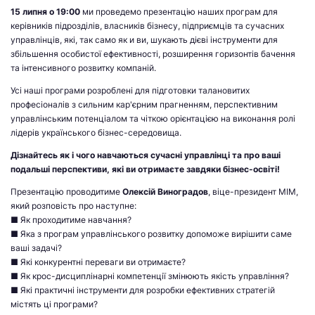
15 липня о 19:00
ми проведемо презентацію наших програм для
керівників підрозділів, власників бізнесу, підприємців та сучасних
управлінців, які, так само як и ви, шукають дієві інструменти для
збільшення особистої ефективності, розширення горизонтів бачення
та інтенсивного розвитку компаній.
Усі наші програми розроблені для підготовки талановитих
професіоналів з сильним кар'єрним прагненням, перспективним
управлінським потенціалом та чіткою орієнтацією на виконання ролі
лідерів українського бізнес-середовища.
Дізнайтесь як і чого навчаються сучасні управлінці та про ваші
подальші перспективи, які ви отримаєте завдяки бізнес-освіті!
Презентацію проводитиме
Олексій Виноградов
, віце-президент МІМ,
який розповість про наступне:
■ Як проходитиме навчання?
■ Яка з програм управлінського розвитку допоможе вирішити саме
ваші задачі?
■ Які конкурентні переваги ви отримаєте?
■ Як крос-дисциплінарні компетенції змінюють якість управління?
■ Які практичні інструменти для розробки ефективних стратегій
містять ці програми?