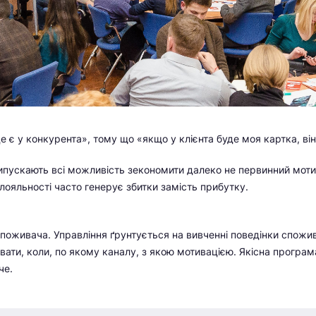
є у конкурента», тому що «якщо у клієнта буде моя картка, він
випускають всі можливість зекономити далеко не первинний мотив
лояльності часто генерує збитки замість прибутку.
оживача. Управління ґрунтується на вивченні поведінки спожива
вати, коли, по якому каналу, з якою мотивацією. Якісна програм
че.