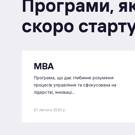
Програми, як
скоро старт
MBA
Програма, що дає глибинне розуміння
процесів управління та сфокусована на
лідерстві, інноваці...
07 лютого 2025 р.