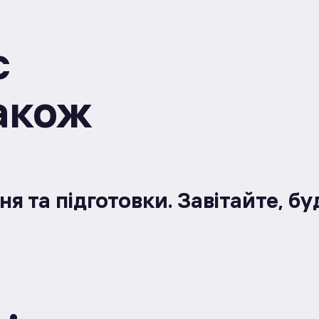
с
також
я та підготовки. Завітайте, бу