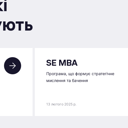
i
ують
SE MBA
Програма, що формує стратегічне
мислення та бачення
13 лютого 2025 р.