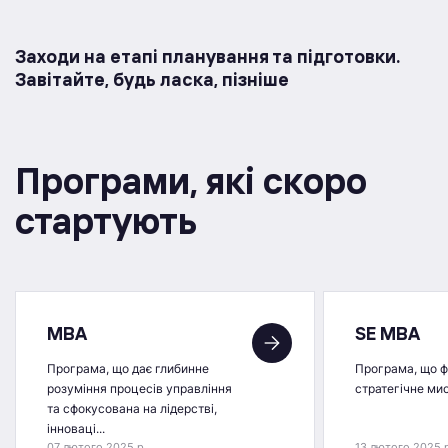
Заходи на етапі планування та підготовки.
Завітайте, будь ласка, пізніше
Програми, якi скоро
стартують
MBA
SE MBA
Програма, що дає глибинне
Програма, що 
розуміння процесів управління
стратегічне ми
та сфокусована на лідерстві,
інноваці...
07 лютого 2025 р.
13 лютого 2025 