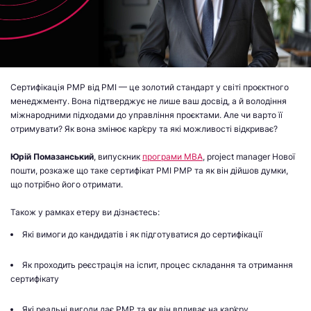
Сертифікація PMP від PMI — це золотий стандарт у світі проєктного
менеджменту. Вона підтверджує не лише ваш досвід, а й володіння
міжнародними підходами до управління проєктами. Але чи варто її
отримувати? Як вона змінює кар’єру та які можливості відкриває?
Юрій Помазанський
, випускник
програми МВА
, project manager Нової
пошти, розкаже що таке сертифікат PMI PMP та як він дійшов думки,
що потрібно його отримати.
Також у рамках етеру ви дізнаєтесь:
Які вимоги до кандидатів і як підготуватися до сертифікації
Як проходить реєстрація на іспит, процес складання та отримання
сертифікату
Які реальні вигоди дає PMP та як він впливає на кар’єру