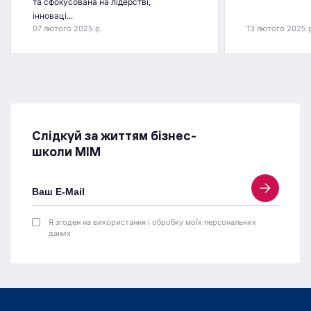
та сфокусована на лідерстві,
інноваці...
07 лютого 2025 р.
13 лютого 2025 
Слідкуй за життям бізнес-
школи МІМ
Я згоден на використання і обробку моїх персональних
даних