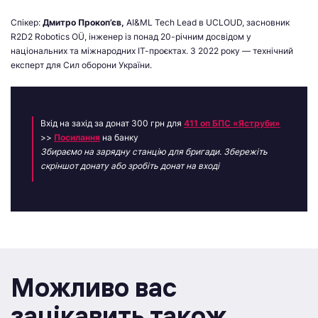
Спікер:
Дмитро Прокоп’єв,
AI&ML Tech Lead в UCLOUD, засновник
R2D2 Robotics OÜ, інженер із понад 20-річним досвідом у
національних та міжнародних ІТ-проєктах. З 2022 року — технічний
експерт для Сил оборони України.
Вхід на захід за донат 300 грн для
411 оп БПС «Яструби»
>>
Посилання
на банку
Збираємо на зарядну станцію для бригади.
Збережіть
скріншот донату або зробіть донат на вході
Можливо вас
зацікавить також