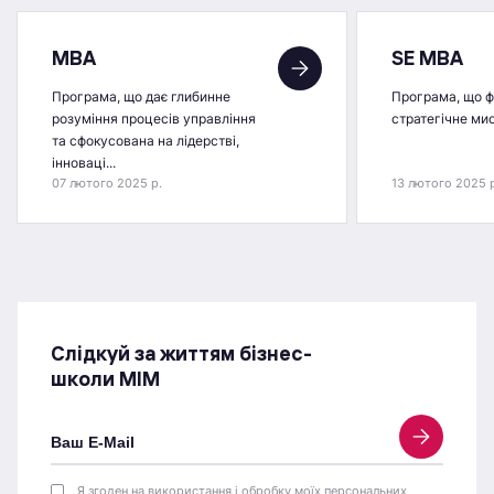
MBA
SE MBA
Програма, що дає глибинне
Програма, що 
розуміння процесів управління
стратегічне ми
та сфокусована на лідерстві,
інноваці...
07 лютого 2025 р.
13 лютого 2025 
Слідкуй за життям бізнес-
школи МІМ
Я згоден на використання і обробку моїх персональних