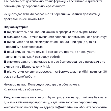
вас готовності до глибинної трансформації своєї бізнес-стратегії та
реінжинірингу персональної ефективності.
Як цього досягти ми розповімо 11 березня на
Великій презентації
програм
Бізнес-школи МІМ.
Під час зустрічі:
■ ви дізнаєтесь про нюанси кожної з програм MBA чи pre-MBA;
■ зможете більш точно визначити головні напрямки вашого розвитку;
■ ви почуєте про те, як відбувається навчальний процес, та які
інновації ми застосовуємо;
■ наші випускники та слухачі розкажуть про те, як поєднувати
навчання та щільний розклад у роботі;
■ зможете запитати важливе для вас безпосередньо у викладачів та
випускників Бізнес-школи МІМ;
■ відчуєте унікальну атмосферу, яка формувалася в МІМ протягом 30
років успішної роботи.
Чекаємо на вас! Попередня реєстрація обов'язкова.
Кількість місць обмежено.
Якщо ви не маєте можливості бути присутнім на зустрічі, але бажаєте
дізнатися більше про програму, надішліть запит на персональну
консультацію по скайпу на адресу
ol@mim.kiev.ua
, або зателефонуйте