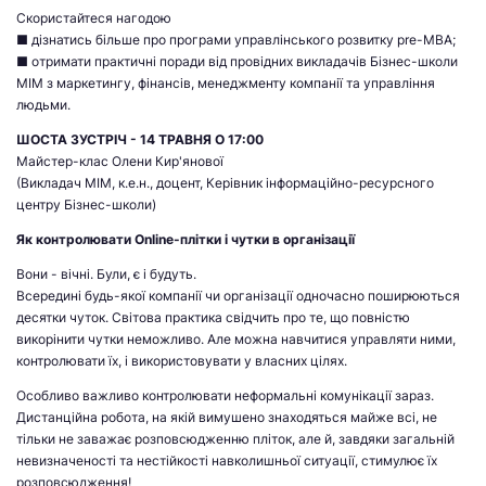
Скористайтеся нагодою
■ дізнатись більше про програми управлінського розвитку pre-MBA;
■ отримати практичні поради від провідних викладачів Бізнес-школи
МІМ з маркетингу, фінансів, менеджменту компанії та управління
людьми.
ШОСТА ЗУСТРІЧ - 14 ТРАВНЯ О 17:00
Майстер-клас Олени Кир'янової
(Викладач МІМ, к.е.н., доцент, Керівник інформаційно-ресурсного
центру Бізнес-школи)
Як контролювати Online-плітки і чутки в організації
Вони - вічні. Були, є і будуть.
Всередині будь-якої компанії чи організації одночасно поширюються
десятки чуток. Світова практика свідчить про те, що повністю
викорінити чутки неможливо. Але можна навчитися управляти ними,
контролювати їх, і використовувати у власних цілях.
Особливо важливо контролювати неформальні комунікації зараз.
Дистанційна робота, на якій вимушено знаходяться майже всі, не
тільки не заважає розповсюдженню пліток, але й, завдяки загальній
невизначеності та нестійкості навколишньої ситуації, стимулює їх
розповсюдження!