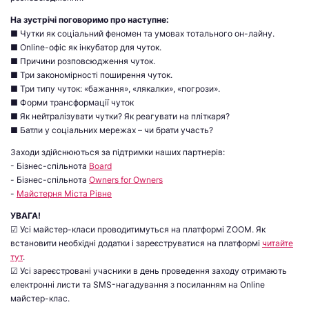
На зустрічі поговоримо про наступне:
■ Чутки як соціальний феномен та умовах тотального он-лайну.
■ Online-офіс як інкубатор для чуток.
■ Причини розповсюдження чуток.
■ Три закономірності поширення чуток.
■ Три типу чуток: «бажання», «лякалки», «погрози».
■ Форми трансформації чуток
■ Як нейтралізувати чутки? Як реагувати на пліткаря?
■ Батли у соціальних мережах – чи брати участь?
Заходи здійснюються за підтримки наших партнерів:
- Бізнес-спільнота
Board
- Бізнес-спільнота
Owners for Owners
-
Майстерня Міста Рівне
УВАГА!
☑ Усі майстер-класи проводитимуться на платформі ZOOM. Як
встановити необхідні додатки і зареєструватися на платформі
читайте
тут
.
☑ Усі зареєстровані учасники в день проведення заходу отримають
електронні листи та SMS-нагадування з посиланням на Online
майстер-клас.