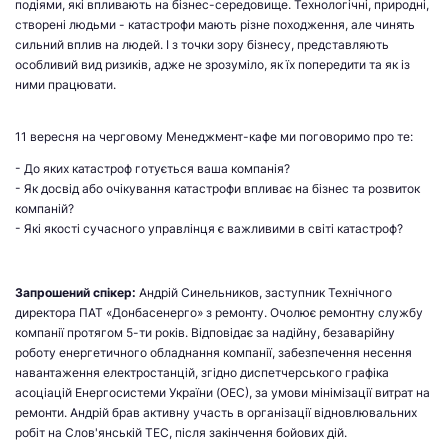
подіями, які впливають на бізнес-середовище. Технологічні, природні,
створені людьми - катастрофи мають різне походження, але чинять
сильний вплив на людей. І з точки зору бізнесу, представляють
особливий вид ризиків, адже не зрозуміло, як їх попередити та як із
ними працювати.
11 вересня на черговому Менеджмент-кафе ми поговоримо про те:
- До яких катастроф готується ваша компанія?
- Як досвід або очікування катастрофи впливає на бізнес та розвиток
компаній?
- Які якості сучасного управлінця є важливими в світі катастроф?
Запрошений спікер:
Андрій Синельников, заступник Технічного
директора ПАТ «Донбасенерго» з ремонту. Очолює ремонтну службу
компанії протягом 5-ти років. Відповідає за надійну, безаварійну
роботу енергетичного обладнання компанії, забезпечення несення
навантаження електростанцій, згідно диспетчерського графіка
асоціацій Енергосистеми України (ОЕС), за умови мінімізації витрат на
ремонти. Андрій брав активну участь в організації відновлювальних
робіт на Слов'янській ТЕС, після закінчення бойових дій.