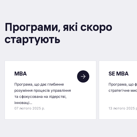
Програми, якi скоро
стартують
MBA
SE MBA
Програма, що дає глибинне
Програма, що 
розуміння процесів управління
стратегічне ми
та сфокусована на лідерстві,
інноваці...
07 лютого 2025 р.
13 лютого 2025 