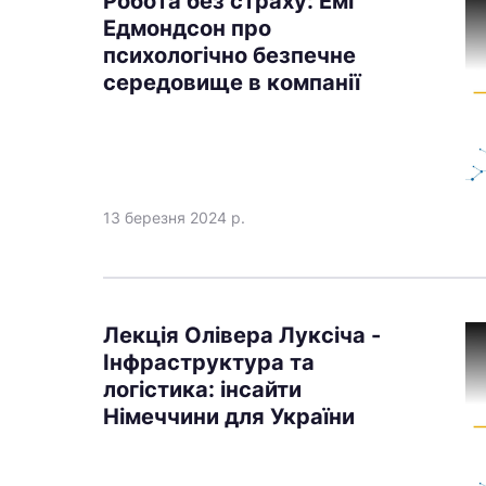
Робота без страху: Емі
Едмондсон про
психологічно безпечне
середовище в компанії
13 березня 2024 р.
Лекція Олівера Луксіча -
Інфраструктура та
логістика: інсайти
Німеччини для України