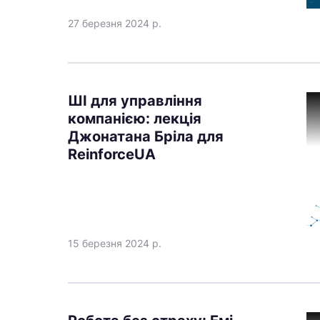
27 березня 2024 р.
ШІ для управління
компанією: лекція
Джонатана Бріла для
ReinforceUA
15 березня 2024 р.