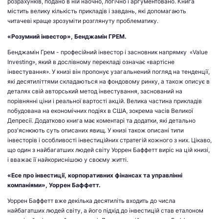
розрахунків, подано в ній наочно, логічно і аргументовано. Книга
містить велику кількість прикладів і завдань, які допомагають
читачеві краще зрозуміти розглянуту проблематику.
«Розумний інвестор», Бенджамін ГРЕМ.
Бенджамін Грем - професійний інвестор і засновник напрямку «Value
Investing», який в дослівному перекладі означає «вартісне
інвестування». У книзі він пропонує узагальнений погляд на тенденції,
які десятиліттями складаються на фондовому ринку, а також описує в
деталях свій авторський метод інвестування, заснований на
порівнянні ціни і реальної вартості акцій. Велика частина прикладів
побудована на економічних подіях в США, зокрема часів Великої
Депресії. Додатково книга має коментарі та додатки, які детально
роз'яснюють суть описаних явищ. У книзі також описані типи
інвесторів і особливості інвестиційних стратегій кожного з них. Цікаво,
що один з найбагатших людей світу Уоррен Баффетт виріс на цій книзі,
і вважає її найкориснішою у своєму житті.
«Есе про інвестиції, корпоративних фінансах та управлінні
компаніями», Уоррен Баффетт.
Уоррен Баффетт вже декілька десятиліть входить до числа
найбагатших людей світу, а його підхід до інвестицій став еталоном