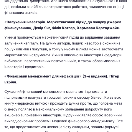
кандидатська дисертація. Але книга залишається актуальною і в наші
дні, оскільки є найбільш авторитетною роботою, присвяченою оцінці
фінансових активів.
«Залучення інвесторів. Маркетинговий підхід до пошуку джерел
фінансування», Девід Янг, Філіп Котлер, Хермаван Картаджайя.
У книзі пропонується маркетинговий підхід до вирішення завдання
залучення капіталу. На думку авторів, пошук інвесторів схожий на
пошук клієнтів і покупців, а тому у ньому цілком можна застосувати
маркетингові інструменти. У книзі описано як інвестори і кредитори
вибирають перспективних позичальників, а також образ мислення
інвесторів і кредиторів.
«Фінансовий менеджмент для нефахівців» (3-е видання), Пітер
Етрілл.
Сучасний фінансовий менеджмент має на меті допомагати
підприємцям планувати грошові потоки в своєму бізнесі. Крізь всю
книгу «червоною ниткою» проходить думка про те, що головна мета
бізнесу полягає в максимальному збільшенні добробуту його
акціонерів, приватних інвесторів. Підручник являє собою всебічний
виклад основних проблем і моделей фінансового менеджменту. Все
те, що представляється неспеціалісту складним, повним формул і