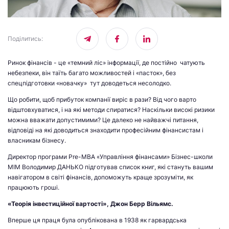
Поділитись
:
Ринок фінансів - це «темний ліс» інформації, де постійно чатують
небезпеки, він таїть багато можливостей і «пасток», без
спецпідготовки «новачку» тут доводеться несолодко.
Що робити, щоб прибуток компанії виріс в рази? Від чого варто
відштовхуватися, і на які методи спиратися? Наскільки високі ризики
можна вважати допустимими? Це далеко не найважчі питання,
відповіді на які доводиться знаходити професійним фінансистам і
власникам бізнесу.
Директор програми Pre-MBA «Управління фінансами» Бізнес-школи
МІМ Володимир ДАНЬКО підготував список книг, які стануть вашим
навігатором в світі фінансів, допоможуть краще зрозуміти, як
працюють гроші.
«Теорія інвестиційної вартості», Джон Берр Вільямс.
Вперше ця праця була опублікована в 1938 як гарвардська