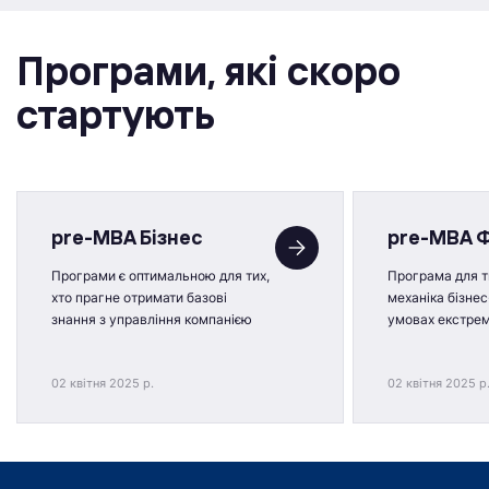
Програми, якi скоро
стартують
pre-MBA Бізнес
pre-MBA 
Програми є оптимальною для тих,
Програма для ти
хто прагне отримати базові
механіка бізнес
знання з управління компанією
умовах екстре
02 квітня 2025 р.
02 квітня 2025 р