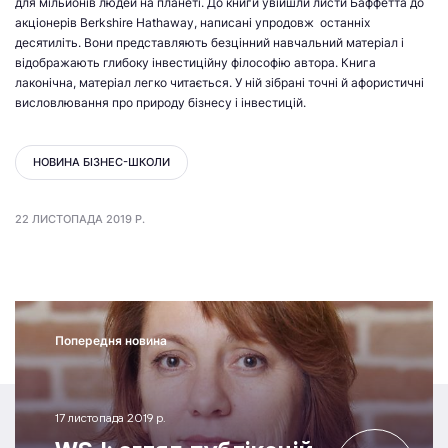
для мільйонів людей на планеті. До книги увійшли листи Баффетта до
акціонерів Berkshire Hathaway, написані упродовж останніх
десятиліть. Вони представляють безцінний навчальний матеріал і
відображають глибоку інвестиційну філософію автора. Книга
лаконічна, матеріал легко читається. У ній зібрані точні й афористичні
висловлювання про природу бізнесу і інвестицій.
НОВИНА БІЗНЕС-ШКОЛИ
22 ЛИСТОПАДА 2019 Р.
Попередня новина
17 листопада 2019 р.