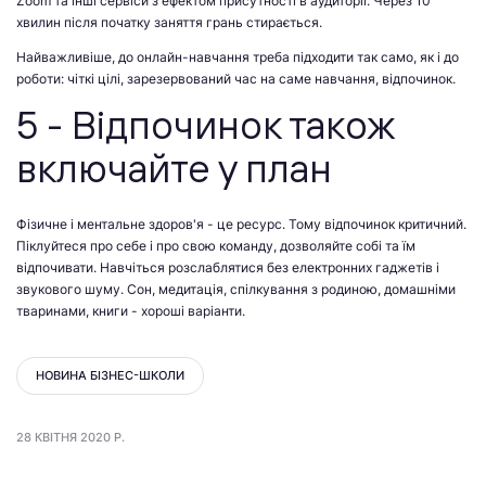
Zoom та інші сервіси з ефектом присутності в аудиторії. Через 10
хвилин після початку заняття грань стирається.
Найважливіше, до онлайн-навчання треба підходити так само, як і до
роботи: чіткі цілі, зарезервований час на саме навчання, відпочинок.
5 - Відпочинок також
включайте у план
Фізичне і ментальне здоров'я - це ресурс. Тому відпочинок критичний.
Піклуйтеся про себе і про свою команду, дозволяйте собі та їм
відпочивати. Навчіться розслаблятися без електронних гаджетів і
звукового шуму. Сон, медитація, спілкування з родиною, домашніми
тваринами, книги - хороші варіанти.
НОВИНА БІЗНЕС-ШКОЛИ
28 КВІТНЯ 2020 Р.