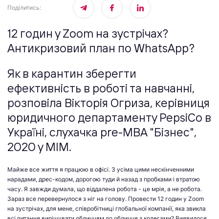
Поділитись
:
12 годин у Zoom на зустрічах?
Антикризовий план по WhatsApp?
Як в карантин зберегти
ефективність в роботі та навчанні,
розповіла Вікторія Огриза, керівниця
юридичного департаменту PepsiCo в
Україні, слухачка pre-MBA "Бізнес",
2020 у МІМ.
Майже все життя я працюю в офісі. З усіма цими нескінченними
нарадами, дрес-кодом, дорогою туди й назад з пробками і втратою
часу. Я завжди думала, що віддалена робота - це мрія, а не робота.
Зараз все перевернулося з ніг на голову. Провести 12 годин у Zoom
на зустрічах, для мене, співробітниці глобальної компанії, яка звикла
всі питання вирішувати обличчям до обличчя з колегами? Виявилося,