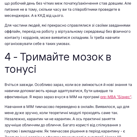
що робочий день без чітких меж початку/закінчення став довшим. Але
питання не в тому, скільки часу ви та співробітники проведете в
месенджерах. А в ККД від цього.
Для частини людей, які прекрасно справлялися зі своїми завданнями
оффлайн, перехід на роботу у віртуальному середовищі без фізичного
контакту і кордонів, може виявитися складним. Їх треба навчити
організовувати себе в таких умовах.
4 - Тримайте мозок в
тонусі
Вчіться завжди. Особливо зараз, коли все змінюється й нові знання та
навички допомагають краще адаптуватися, бути швидше та
ефективніше. Я якраз зараз вчуся в МІМ на програмі
pre-MBA "Бізнес"
.
Навчання в МІМ тимчасово переведено в онлайн. Виявилося, що для
мене дуже зручно, коли теоретичні модулі проходять саме так.
Незалежно, карантин чи не карантин. А ось практичні заняття
зручніше обличчям до обличчя. Багато користі від спілкування з
групою і викладачем. Як тимчасове рішення в період карантину - є