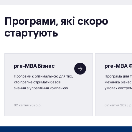
Програми, якi скоро
стартують
pre-MBA Бізнес
pre-MBA 
Програми є оптимальною для тих,
Програма для ти
хто прагне отримати базові
механіка бізнес
знання з управління компанією
умовах екстре
02 квітня 2025 р.
02 квітня 2025 р