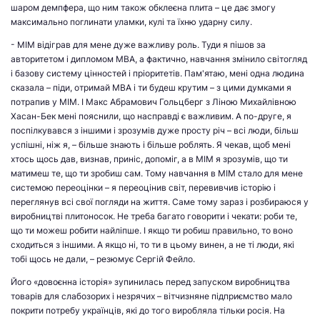
шаром демпфера, що ним також обклеєна плита – це дає змогу
максимально поглинати уламки, кулі та їхню ударну силу.
- МІМ відіграв для мене дуже важливу роль.
Туди я пішов за
авторитетом і дипломом МВА, а фактично, навчання змінило світогляд
і базову систему цінностей і пріоритетів
. Пам'ятаю, мені одна людина
сказала – піди, отримай МВА і ти будеш крутим – з цими думками я
потрапив у МІМ. І Макс Абрамович Гольцберг з Ліною Михайлівною
Хасан-Бек мені пояснили, що насправді є важливим. А по-друге, я
поспілкувався з іншими і зрозумів дуже просту річ – всі люди, більш
успішні, ніж я, – більше знають і більше роблять. Я чекав, щоб мені
хтось щось дав, визнав, приніс, допоміг, а в МІМ я зрозумів, що ти
матимеш те, що ти зробиш сам. Тому навчання в МІМ стало для мене
системою переоцінки – я переоцінив світ, перевивчив історію і
переглянув всі свої погляди на життя. Саме тому зараз і розбираюся у
виробництві плитоносок. Не треба багато говорити і чекати: роби те,
що ти можеш робити найліпше. І якщо ти робиш правильно, то воно
сходиться з іншими. А якщо ні, то ти в цьому винен, а не ті люди, які
тобі щось не дали, – резюмує Сергій Фейло.
Його «довоєнна історія» зупинилась перед запуском виробництва
товарів для слабозорих і незрячих – вітчизняне підприємство мало
покрити потребу українців, які до того виробляла тільки росія. На