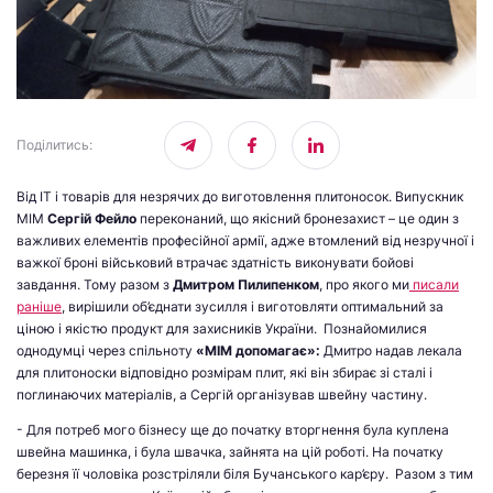
Поділитись
:
Від ІТ і товарів для незрячих до виготовлення плитоносок. Випускник
МІМ
Сергій Фейло
переконаний, що якісний бронезахист – це один з
важливих елементів професійної армії, адже втомлений від незручної і
важкої броні військовий втрачає здатність виконувати бойові
завдання. Тому разом з
Дмитром Пилипенком
, про якого ми
писали
раніше
, вирішили об’єднати зусилля і виготовляти оптимальний за
ціною і якістю продукт для захисників України. Познайомилися
однодумці через спільноту
«МІМ допомагає»:
Дмитро надав лекала
для плитоноски відповідно розмірам плит, які він збирає зі сталі і
поглинаючих матеріалів, а Сергій організував швейну частину.
- Для потреб мого бізнесу ще до початку вторгнення була куплена
швейна машинка, і була швачка, зайнята на цій роботі. На початку
березня її чоловіка розстріляли біля Бучанського кар’єру. Разом з тим