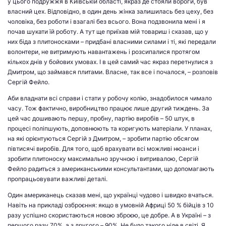
у цього подружжя в Київській області, якраз де стояли вороги, був
власний цех. Відповідно, в один день жінка залишилась без цеху, без
чоловіка, без роботи і взагалі без всього. Вона подзвонила мені і я
почав шукати їй роботу. А тут ще приїхав мій товариш і сказав, що у
них біда з плитоносками –
придбані власними силами і ті, які передали
волонтери, не витримують навантажень і розсипалися протягом
кількох днів у бойових умовах. І в цей самий час
якраз перетнулися з
Дмитром, що займався плитами. Власне, так все і почалося, – розповів
Сергій Фейло.
Аби владнати всі справи і стати у робочу колію, знадобилося чимало
часу. Тож фактично, виробництво працює лише другий тиждень. За
цей час дошивають першу, пробну, партію виробів – 50 штук, в
процесі поліпшують, доповнюють та коригують матеріали. У планах,
на які орієнтуються Сергій з Дмитром, – зробити партію обсягом
півтисячі виробів. Для того, щоб врахувати всі можливі нюанси і
зробити плитоноску максимально зручною і витривалою, Сергій
Фейло радиться з
американськими консультантами, що
допомагають
пропрацьовувати важливі деталі.
Один американець сказав мені, що українці чудово і швидко вчаться.
Навіть на прикладі озброєння: якщо в умовній Африці 50 % бійців з 10
разу успішно скористаються новою зброєю, це добре. А в Україні – з
першого разу 70%, а з другого – 90%. Не було такого ніде в світі. Я