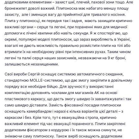
додатковими елементами
–
захист шиї, плечей, пахової зони тощо. Але
бронежилет доволі важкий. Плитоноска має набагато меншу площу
захисту, але і зменшує вагу до прийнятної для тривалого носіння.
Плита у плитоносці, як передня так і задня, мають захищати критично
важливі органи
–
серце та легені, при пораненні яких для медичної
допомоги є лічені хвилини або навіть секунди. Я ж спостерігаю, що
окремі, популярні моделі плитоносок, що зараз виробляють в Украіні,
взагалі не дають можливість правильно розмістити плити на тілі або
втримати їх на необхідному рівні при інтенсивних рухах. Таким чином
легені та палкі серця наших захисників, незважаючи на 9 кг броні,
залишаються незахищеними.
Свої вироби Сергій оснащує системою автоматичного скидання,
стандартною MOLLE-системою, що дає змогу закріпити в довільному
порядку все необхідне бійцю. Для зручності у використанні
комплектацію доповнять чохлами для магазинів АК на основі
пластикового каркасу, що дасть змогу швидко їх завантажувати і так
само швидко діставати. Замість фіксованої посадки плитоноски
оснащують камербандом і наразі є кілька варіантів цієї деталі – з
каркасом і без. Крім того, тут є евакуаційна стропа, критично
важливий елемент під час евакуації пораненого. Плити закріплені
додатковим фіксатором з кордурою і їх також можна скинути, не
знімаючи саму плитоноску. Також виріб оснащують додатковим