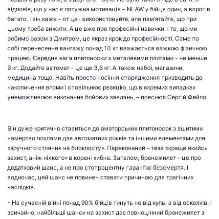
відповів, що у нас є
потужна мотивація
– NLAW
у бійця
один, а ворогів
багато. І він каже – от це і використовуйте, але пам’ятайте, що при
цьому треба вижити. А це вже про професійні навички. І те, що ми
робимо разом з Дмитром, це якраз крок до професійності.
Саме по
собі перенесення вантажу понад 10 кг вважається важкою фізичною
працею. Середня вага плитоноски з металевими плитами - не менше
9 кг. Додайте автомат - це ще 3,6 кг. А також набої, магазини,
медицина тощо. Навіть просто носіння спорядження призводить до
накопичення втоми і сповільнює реакцію, що в окремих випадках
унеможливлює виконання бойових завдань,
– пояснює Сергій Фейло.
Він дуже критично ставиться до аматорських плитоносок з вшитими
намертво чохлами для автоматних ріжків та іншими елементами для
«зручного стояння на блокпосту». Переконаний – теза «краще якийсь
захист, аніж ніякого» в корені хибна. Загалом, бронежилет – це про
додатковий шанс, а не про стопроцентну гарантію безсмертя. І
водночас, цей шанс не повинен ставати причиною для трагічних
наслідків.
- На сучасній війні понад 90% бійців гинуть не від куль, а від осколків. І
звичайно, найбільші шанси на захист дає повноцінний бронежилет з