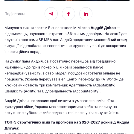
Поділитись
:
Минулого тижня гостем Бізнес-школи МІМ став
Андрій Длігач
—
підприємець, науковець, стратег із 36-річним досвідом. На лекції для
слухачів програми SE MBA пан Андрій представив масштабний огляд
ситуації: від глобальних геополітичних зрушень у світі до конкретних
інвестиційних порад.
На думку пана Андрія, світ остаточно перейшов від традиційної
«шахівниці» до гри в покер. У цій новій реальності панує
непередбачуваність, а старі моделі побудови стратегій більше не
працюють. Україна перебуває в епіцентрі переходу до «A-World», де
ключовими стають три компетенції: Адаптивність (Adaptability),
Швидкість (Agility) та Відповідальність (Accountability).
Андрій Длігач наголосив: щоб вижити в умовах економічної та
культурної війни, Україна має перетворитися з об’єкта впливу на
потужного суб’єкта, який продає світові свою унікальну стійкість.
ТОП-5 стратегічних візій та прогнозів на 2026–2027 роки від Андрія
Длігача: