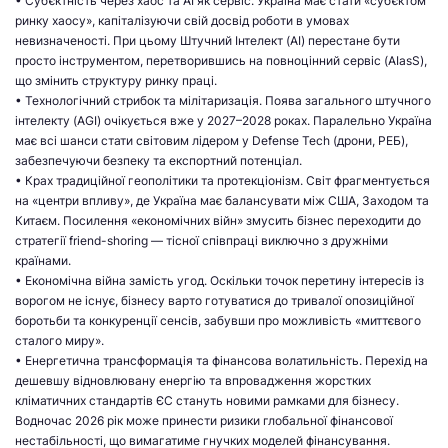
• Суб’єктність через хаос та AI як сервіс. Україна має стати «суб’єктом
ринку хаосу», капіталізуючи свій досвід роботи в умовах
невизначеності. При цьому Штучний Інтелект (AI) перестане бути
просто інструментом, перетворившись на повноцінний сервіс (AIasS),
що змінить структуру ринку праці.
• Технологічний стрибок та мілітаризація. Поява загального штучного
інтелекту (AGI) очікується вже у 2027–2028 роках. Паралельно Україна
має всі шанси стати світовим лідером у Defense Tech (дрони, РЕБ),
забезпечуючи безпеку та експортний потенціал.
• Крах традиційної геополітики та протекціонізм. Світ фрагментується
на «центри впливу», де Україна має балансувати між США, Заходом та
Китаєм. Посилення «економічних війн» змусить бізнес переходити до
стратегії friend-shoring — тісної співпраці виключно з дружніми
країнами.
• Економічна війна замість угод. Оскільки точок перетину інтересів із
ворогом не існує, бізнесу варто готуватися до тривалої опозиційної
боротьби та конкуренції сенсів, забувши про можливість «миттєвого
сталого миру».
• Енергетична трансформація та фінансова волатильність. Перехід на
дешевшу відновлювану енергію та впровадження жорстких
кліматичних стандартів ЄС стануть новими рамками для бізнесу.
Водночас 2026 рік може принести ризики глобальної фінансової
нестабільності, що вимагатиме гнучких моделей фінансування.