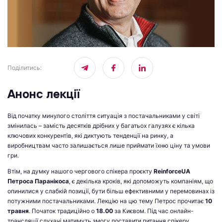
Поділитись
:
Анонс лекції
Від початку минулого століття ситуація з постачальниками у світі
змінилась – замість десятків дрібних у багатьох галузях є кілька
ключових конкурентів, які диктують тенденції на ринку, а
виробництвам часто залишається лише приймати їхню ціну та умови
гри.
Втім, на думку нашого чергового спікера проєкту
ReinforceUA
Петроса Паранікоса
, є декілька кроків, які допоможуть компаніям, що
опинилися у слабкій позиції, бути більш ефективними у перемовинах із
потужними постачальниками. Лекцію на цю тему Петрос прочитає
10
травня
. Початок традиційно о
18.00
за Києвом. Під час онлайн-
трансляції слухачі матимуть змогу поставити питання спікеру.