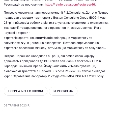
Реєстрація за посиланням:
https://reinforceua.com/lectures/46
.
Петрос є керуючим партнером компанії Pi2.Consulting. До того Петрос
працював старшим партнером у Boston Consulting Group (BCG) і має
23-річний досвід роботи в різних галузях, як то споживча електроніка,
технології, товари споживчого призначення, фармацевтика. Його
наукові інтереси -
стратегія зростання, оптимізація співпраці в маркетингу та
закупівлях. Функціональна експертиза Петроса спрямована на
стратегію зростання бізнесу, оптимізацію маркетингу та закупівель.
Петрос Паранікас народився в Греції, він почав свою кар'єру
адвокатом і приєднався до BCG після закінчення програми LLM в
Гарвардській школі права. Йому належить чимало публікацій,
включаючи три статті в Harvard Business Review. Він також викладає
курс "Стратегічна лабораторія" студентам MBA INSEAD з 2012 року.
НОВИНА БІЗНЕС-ШКОЛИ
REINFORCEUA
08 ТРАВНЯ 2023 Р.