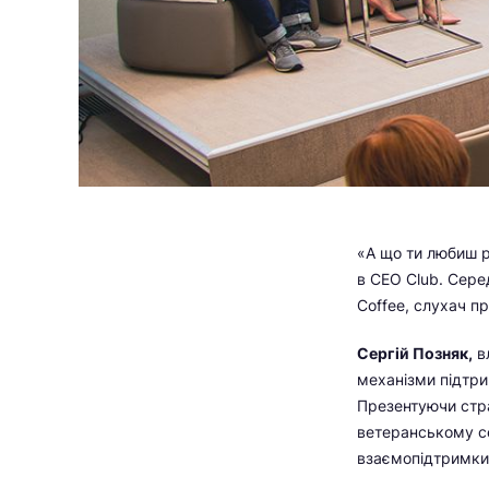
«А що ти любиш р
в CEO Club. Сере
Coffee, слухач 
Сергій Позняк,
вл
механізми підтри
Презентуючи стра
ветеранському се
взаємопідтримки