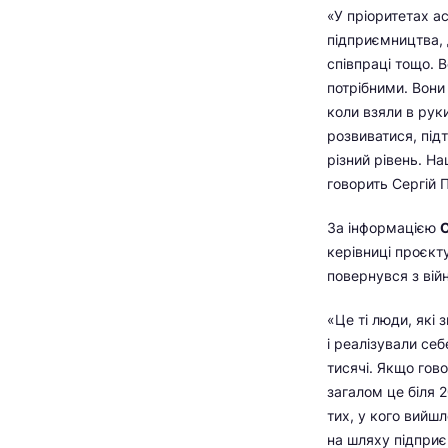
«У пріоритетах а
підприємництва, 
співпраці тощо. В
потрібними. Вони 
коли взяли в рук
розвиватися, під
різний рівень. На
говорить Сергій 
За інформацією
керівниці проєкт
повернувся з вій
«Це ті люди, які
і реалізували себ
тисячі. Якщо гов
загалом це біля 
тих, у кого вийшл
на шляху підпри