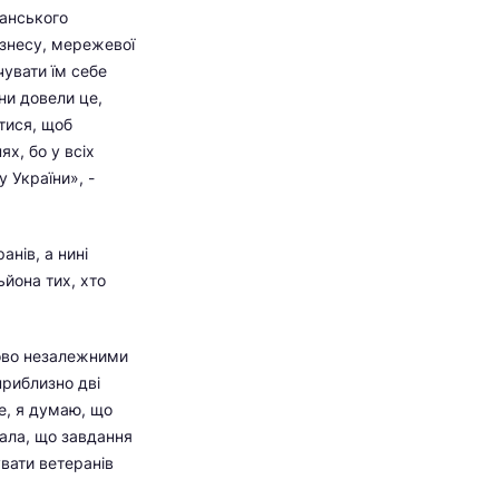
ранського
ізнесу, мережевої
чувати їм себе
ани довели це,
атися, щоб
х, бо у всіх
 України», -
анів, а нині
ьйона тих, хто
сово незалежними
приблизно дві
ше, я думаю, що
дала, що завдання
увати ветеранів