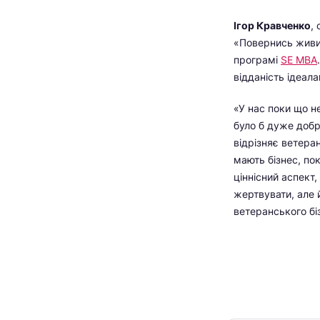
Ігор Кравченко
,
«Повернись живим
програмі
SE MBA
відданість ідеал
«У нас поки що не
було б дуже добр
відрізняє ветеран
мають бізнес, по
ціннісний аспект,
жертвувати, але 
ветеранського бі