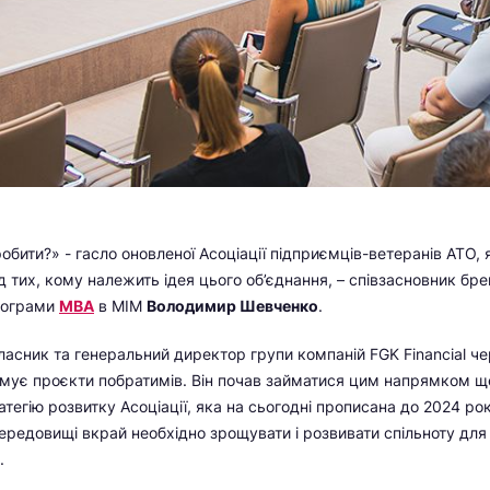
обити?» - гасло оновленої Асоціації підприємців-ветеранів АТО,
д тих, кому належить ідея цього об’єднання, – співзасновник бре
програми
МВА
в МІМ
Володимир Шевченко
.
асник та генеральний директор групи компаній FGK Financial чер
мує проєкти побратимів. Він почав займатися цим напрямком ще 
тегію розвитку Асоціації, яка на сьогодні прописана до 2024 рок
редовищі вкрай необхідно зрощувати і розвивати спільноту для
.