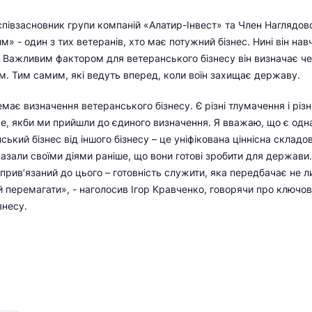
 співзасновник групи компаній «Алатир-Інвест» та Член Наглядов
» - один з тих ветеранів, хто має потужний бізнес. Нині він нав
. Важливим фактором для ветеранського бізнесу він визначає чес
ам. Тим самим, які ведуть вперед, коли воїн захищає державу.
має визначення ветеранського бізнесу. Є різні тлумачення і різні
е, якби ми прийшли до єдиного визначення. Я вважаю, що є одна
ський бізнес від іншого бізнесу – це уніфікована ціннісна складов
казали своїми діями раніше, що вони готові зробити для держав
 прив’язаний до цього – готовність служити, яка передбачає не л
й перемагати», - наголосив Ігор Кравченко, говорячи про ключов
знесу.