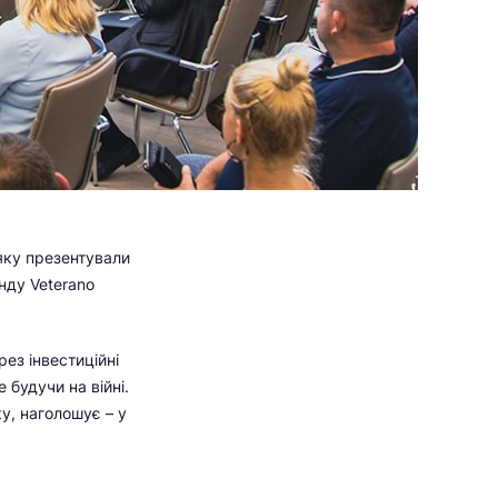
 яку презентували
нду Veterano
ез інвестиційні
будучи на війні.
у, наголошує – у