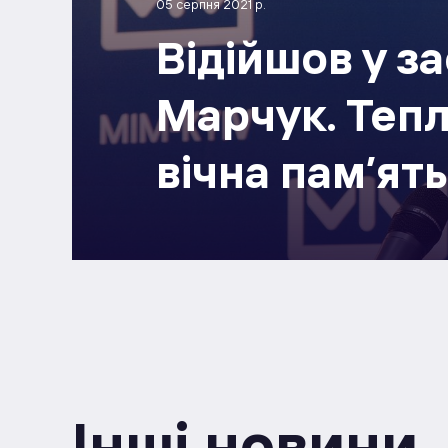
05 серпня 2021 р.
Відійшов у з
Марчук. Тепл
вічна пам’ять
Інші новини