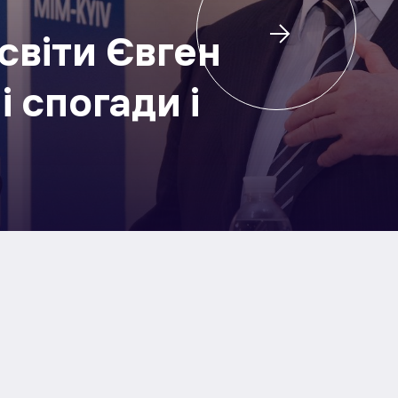
асвіти Євген
і спогади і