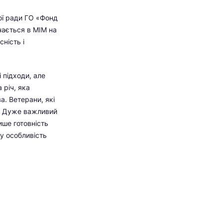
ої ради ГО «Фонд
чається в МІМ на
ність і
 підходи, але
 річ, яка
а. Ветерани, які
и. Дуже важливий
ише готовність
у особливість