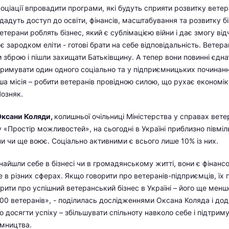
соціації впровадити програми, які будуть сприяти розвитку вете
дадуть доступ до освіти, фінансів, масштабування та розвитку б
етерани роблять бізнес, який є сублімацією війни і дає змогу від
є зародком еліти - готові брати на себе відповідальність. Ветер
и зброю і пішли захищати Батьківщину. А тепер вони повинні єдн
тримувати один одного соціально та у підприємницьких починання
ша місія – робити ветеранів провідною силою, що рухає економіку
Позняк.
Оксани Коляди,
колишньої очільниці Міністерства у справах ветер
у «Простір можливостей», на сьогодні в Україні приблизно півміл
ни чи ще воює. Соціально активними є всього лише 10% із них.
 знайшли себе в бізнесі чи в громадянському житті, вони є фінан
е в різних сферах. Якщо говорити про ветеранів-підприємців, їх 
орити про успішний ветеранський бізнес в Україні – його ще мен
200 ветеранів», - поділилась дослідженнями Оксана Коляда і до
о досягти успіху – збільшувати спільноту навколо себе і підтрим
ємництва.