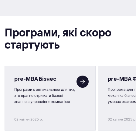
Програми, якi скоро
стартують
pre-MBA Бізнес
pre-MBA 
Програми є оптимальною для тих,
Програма для ти
хто прагне отримати базові
механіка бізнес
знання з управління компанією
умовах екстре
02 квітня 2025 р.
02 квітня 2025 р