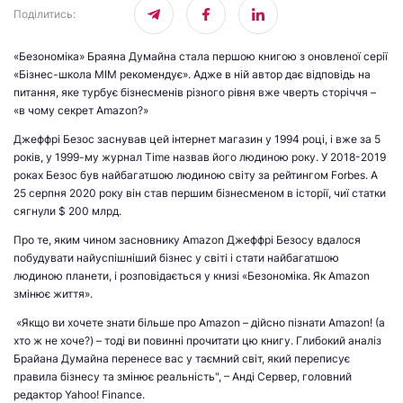
Поділитись
:
«Безономіка» Браяна Думайна стала першою книгою з оновленої серії
«Бізнес-школа МІМ рекомендує». Адже в ній автор дає відповідь на
питання, яке турбує бізнесменів різного рівня вже чверть сторіччя –
«в чому секрет Amazon?»
Джеффрі Безос заснував цей інтернет магазин у 1994 році, і вже за 5
років, у 1999-му журнал Time назвав його людиною року. У 2018-2019
роках Безос був найбагатшою людиною світу за рейтингом Forbes. А
25 серпня 2020 року він став першим бізнесменом в історії, чиї статки
сягнули $ 200 млрд.
Про те, яким чином засновнику Amazon Джеффрі Безосу вдалося
побудувати найуспішніший бізнес у світі і стати найбагатшою
людиною планети, і розповідається у книзі «Безономіка. Як Amazon
змінює життя».
«Якщо ви хочете знати більше про Amazon – дійсно пізнати Amazon! (а
хто ж не хоче?) – тоді ви повинні прочитати цю книгу. Глибокий аналіз
Брайана Думайна перенесе вас у таємний світ, який переписує
правила бізнесу та змінює реальність", – Анді Сервер, головний
редактор Yahoo! Finance.