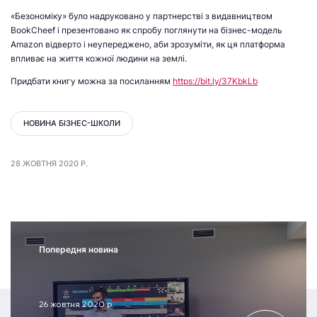
«Безономіку» було надруковано у партнерстві з видавництвом
BookCheef і презентовано як спробу поглянути на бізнес-модель
Amazon відверто і неупереджено, аби зрозуміти, як ця платформа
впливає на життя кожної людини на землі.
Придбати книгу можна за посиланням
https://bit.ly/37KbkLb
НОВИНА БІЗНЕС-ШКОЛИ
28 ЖОВТНЯ 2020 Р.
Попередня новина
26 жовтня 2020 р.