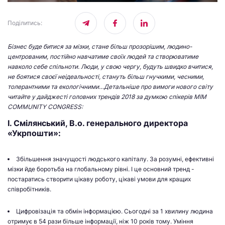
Поділитись
:
Бізнес буде битися за мізки, стане більш прозорішим, людино-
центрованим, постійно навчатиме своїх людей та створюватиме
навколо себе спільноти. Люди, у свою чергу, будуть швидко вчитися,
не боятися своєї неідеальності, стануть більш гнучкими, чесними,
толерантними та екологічними…Детальніше про вимоги нового світу
читайте у дайджесті головних трендів 2018 за думкою спікерів MIM
COMMUNITY CONGRESS:
І. Смілянський, В.о. генерального директора
«Укрпошти»:
Збільшення значущості людського капіталу. За розумні, ефективні
мізки йде боротьба на глобальному рівні. І це основний тренд -
постаратись створити цікаву роботу, цікаві умови для кращих
співробітників.
Цифровізація та обмін інформацією. Сьогодні за 1 хвилину людина
отримує в 54 рази більше інформації, ніж 10 років тому. Уміння