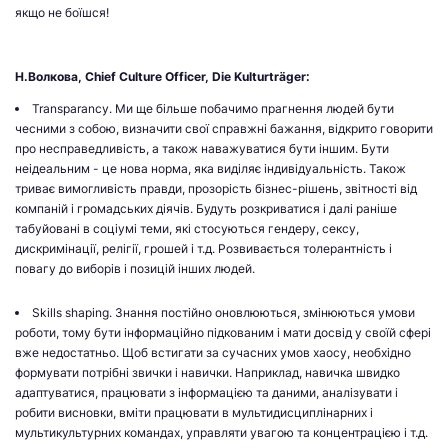
якщо не боїшся!
Н.Волкова, Chief Culture Officer, Die Kulturträger:
Transparancy. Ми ще більше побачимо прагнення людей бути
чесними з собою, визначити свої справжні бажання, відкрито говорити
про несправедливість, а також наважуватися бути іншим. Бути
неідеальним - це нова норма, яка виділяє індивідуальність. Також
триває вимогливість правди, прозорість бізнес-рішень, звітності від
компаній і громадських діячів. Будуть розкриватися і далі раніше
табуйовані в соціумі теми, які стосуються гендеру, сексу,
дискримінації, релігії, грошей і т.д. Розвивається толерантність і
повагу до виборів і позицій інших людей.
Skills shaping. Знання постійно оновлюються, змінюються умови
роботи, тому бути інформаційно підкованим і мати досвід у своїй сфері
вже недостатньо. Щоб встигати за сучасних умов хаосу, необхідно
формувати потрібні звички і навички. Наприклад, навичка швидко
адаптуватися, працювати з інформацією та даними, аналізувати і
робити висновки, вміти працювати в мультидисциплінарних і
мультикультурних командах, управляти увагою та концентрацією і т.д.