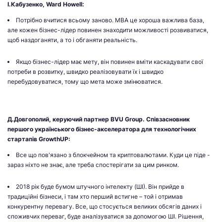
І.Кабузенко, Ward Howell:
Потрібно вчитися всьому заново. МВА це хороша важлива база,
але кожен бізнес-лідер повинен знаходити можливості розвиватися,
щоб наздоганяти, а то і обганяти реальність.
Якщо бізнес-лідер має мету, він повинен вміти каскадувати свої
потреби в розвитку, швидко реалізовувати їх і швидко
перебудовуватися, тому що мета може змінюватися.
Д.Довгополий, керуючий партнер BVU Group. Співзасновник
першого українського бізнес-акселератора для технологічних
стартапів GrowthUP:
Все що пов'язано з блокчейном та криптовалютами. Куди це піде -
зараз ніхто не знає, але треба спостерігати за цим ринком.
2018 рік буде бумом штучного інтелекту (ШІ). Він прийде в
традиційні бізнеси, і там хто перший встигне – той і отримав
конкурентну перевагу. Все, що стосується великих обсягів даних і
споживчих переваг, буде аналізуватися за допомогою ШІ. Рішення,