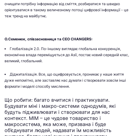
очищати потрібну інформацію від сміття, розбиратися та швидко
орієнтуватися в такому величезному потоці цифрової інформації - це
теж тренд на майбутнє.
О.Семенюк, співзасновниця та CEO CHANGERS:
Глобалізація 2.0. По-іншому виглядає глобальна конкуренція,
економічна влада переміщується до Азії, постає новий середній клас,
великий, глобальний.
Діджиталізація. Все, що оцифровується, проникає у наше життя
дуже непомітно, але заставляє нас думати і створювати зовсім інші
формати і моделі способу мислення.
Що робити: багато вчитися і практикувати.
Будувати міні і макро-системи однодумів, які
будуть підживлювати і створювати для нас
контекст. МІМ – це чудове товариство і
макросистема, яка може, призвана і буде
об’єднувати людей, надавати їм можливість