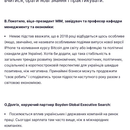
вчитися, брати нові знання і практикувати.
В.Покотило, віце-президент МІМ, завідувач та професор кафедри
менеджменту та економіки:
Немає підстав вважати, що в 2018 році відбудеться щось особливе
(якщо, звичайно, не називати особливими подіями випуск нової версії
IPhone та коливання курсу Bitcoin для світу або інфляцію та політичні
скандали для України). Хотів би додати, що така стабільність в
загальних трендах розвитку (економічних, технологічних, політичних,
соціальних) в короткостроковій перспективі для українців швидше
позитивна, ніж негативна. Принаймні бізнеси можуть продовжити
"своє робить" і сподіватись трохи підрости наступного року разом з
світовою економікою.
О.Долгіх, керуючий партнер Boyden Global Executive Search:
Посилюється вплив українських і державних компаній на ринок
праці. Сьогодні зарплата там часто вище, ніж в міжнародних
компаніях.