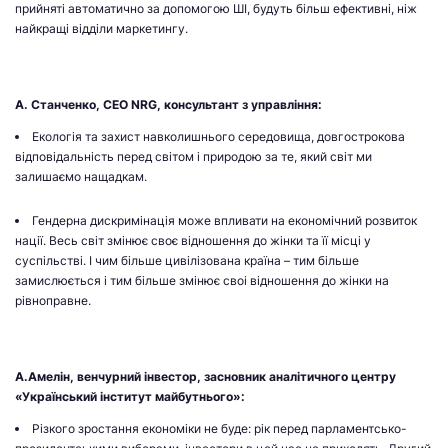
прийняті автоматично за допомогою ШІ, будуть більш ефективні, ніж
найкращі відділи маркетингу.
А. Станченко, CEO NRG, консультант з управління:
Екологія та захист навколишнього середовища, довгострокова
відповідальність перед світом і природою за те, який світ ми
залишаємо нащадкам.
Гендерна дискримінація може впливати на економічний розвиток
нації. Весь світ змінює своє відношення до жінки та її місці у
суспільстві. І чим більше цивілізована країна – тим більше
замислюється і тим більше змінює своі відношення до жінки на
рівноправне.
А.Амелін, венчурний інвестор, засновник аналітичного центру
«Український інститут майбутнього»:
Різкого зростання економіки не буде: рік перед парламентсько-