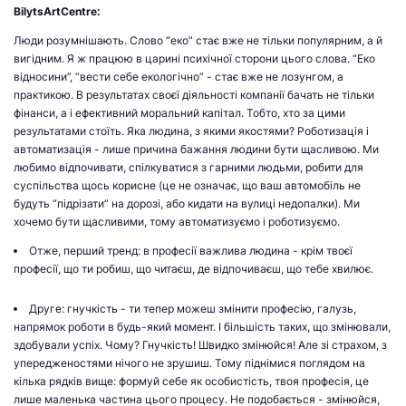
BilytsArtCentre:
Люди розумнішають. Слово “еко” стає вже не тільки популярним, а й
вигідним. Я ж працюю в царині психічної сторони цього слова. “Еко
відносини”, “вести себе екологічно” - стає вже не лозунгом, а
практикою. В результатах своєї діяльності компанії бачать не тільки
фінанси, а і ефективний моральний капітал. Тобто, хто за цими
результатами стоїть. Яка людина, з якими якостями? Роботизація і
автоматизація - лише причина бажання людини бути щасливою. Ми
любимо відпочивати, спілкуватися з гарними людьми, робити для
суспільства щось корисне (це не означає, що ваш автомобіль не
будуть “підрізати” на дорозі, або кидати на вулиці недопалки). Ми
хочемо бути щасливими, тому автоматизуємо і роботизуємо.
Отже, перший тренд: в професії важлива людина - крім твоєї
професії, що ти робиш, що читаєш, де відпочиваєш, що тебе хвилює.
Друге: гнучкість - ти тепер можеш змінити професію, галузь,
напрямок роботи в будь-який момент. І більшість таких, що змінювали,
здобували успіх. Чому? Гнучкість! Швидко змінюйся! Але зі страхом, з
упередженостями нічого не зрушиш. Тому піднімися поглядом на
кілька рядків вище: формуй себе як особистість, твоя професія, це
лише маленька частина цього процесу. Не подобається - змінюйся,