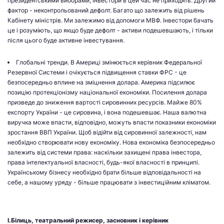
президентськими виборами, інвестори в цей час не приходять. Другий
фактор - неконтрольований дефолт. Багато що залежить від рішень
Кабінету міністрів. Ми залежимо від допомоги МВФ. Інвестори бачать
це і розуміють, що якщо буде дефолт - активи подешевшають, і тільки
після цього буде активне інвестування.
Глобальні тренди. В Америці змінюється керівник Федеральної
Резервної Системи і очікується підвищення ставки ФРС - це
безпосередньо вплине на зміцнення долара. Америка підсилює
позицію протекціонізму національної економіки. Посилення долара
призведе до зниження вартості сировинних ресурсів. Майже 80%
експорту України - це сировина, і вона подешевшає. Наша валютна
виручка може впасти, відповідно, можуть впасти показники економіки
зростання ВВП України. Щоб відійти від сировинної залежності, нам
необхідно створювати нову економіку. Нова економіка безпосередньо
залежить від системи права: наскільки захищені права інвестора,
права інтелектуальної власності, будь-якої власності в принципі.
Українському бізнесу необхідно брати більше відповідальності на
себе, а нашому уряду - більше працювати з інвестиційним кліматом.
І.Білиць, театральний режисер, засновник і керівник