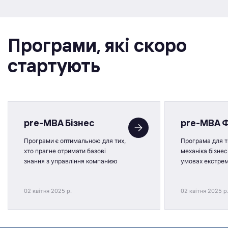
Програми, якi скоро
стартують
pre-MBA Бізнес
pre-MBA 
Програми є оптимальною для тих,
Програма для ти
хто прагне отримати базові
механіка бізнес
знання з управління компанією
умовах екстре
02 квітня 2025 р.
02 квітня 2025 р