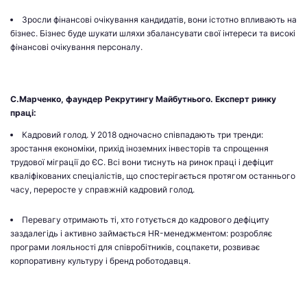
Зросли фінансові очікування кандидатів, вони істотно впливають на
бізнес. Бізнес буде шукати шляхи збалансувати свої інтереси та високі
фінансові очікування персоналу.
С.Марченко, фаундер Рекрутингу Майбутнього. Експерт ринку
праці:
Кадровий голод. У 2018 одночасно співпадають три тренди:
зростання економіки, прихід іноземних інвесторів та спрощення
трудової міграції до ЄС. Всі вони тиснуть на ринок праці і дефіцит
кваліфікованих спеціалістів, що спостерігається протягом останнього
часу, переросте у справжній кадровий голод.
Перевагу отримають ті, хто готується до кадрового дефіциту
заздалегідь і активно займається HR-менеджментом: розробляє
програми лояльності для співробітників, соцпакети, розвиває
корпоративну культуру і бренд роботодавця.