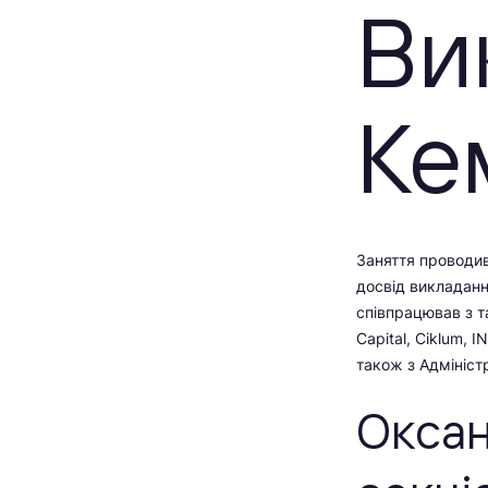
Ви
Ке
Заняття проводив
досвід викладанн
співпрацював з 
Capital, Ciklum, I
також з Адмініст
Оксан