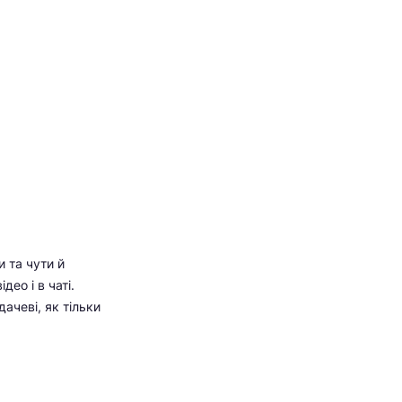
и та чути й
ео і в чаті.
ачеві, як тільки