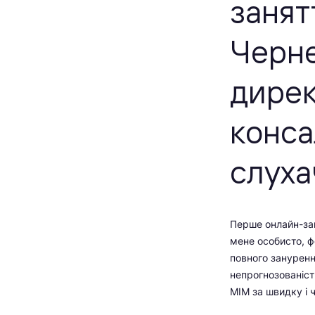
занят
Черне
дирек
конса
слуха
Перше онлайн-зан
мене особисто, ф
повного занурення
непрогнозованіст
МІМ за швидку і 