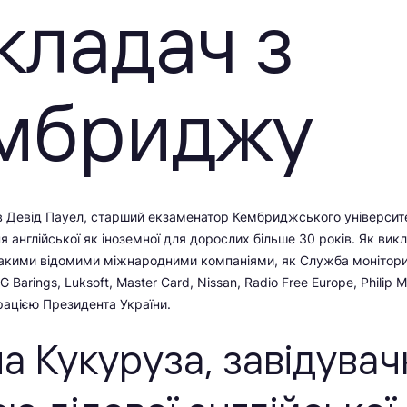
кладач з
мбриджу
 Девід Пауел, старший екзаменатор Кембриджського університе
я англійської як іноземної для дорослих більше 30 років. Як вик
такими відомими міжнародними компаніями, як
Служба монітори
NG Barings, Luksoft, Master Card, Nissan, Radio Free Europe, Philip 
рацією Президента України.
а Кукуруза, завідувач