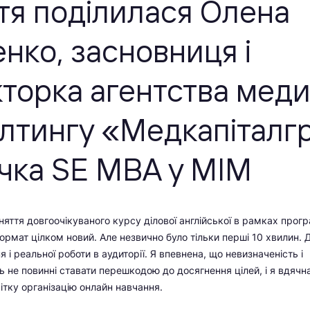
тя поділилася
Олена
нко, засновниця і
торка агентства мед
лтингу «Медкапіталг
чка SE MBA у МІМ
яття довгоочікуваного курсу ділової англійської в рамках прог
ормат цілком новий. Але незвично було тільки перші 10 хвилин. Д
 і реальної роботи в аудиторії. Я впевнена, що невизначеність і
ь не повинні ставати перешкодою до досягнення цілей, і я вдячна
чітку організацію онлайн навчання.