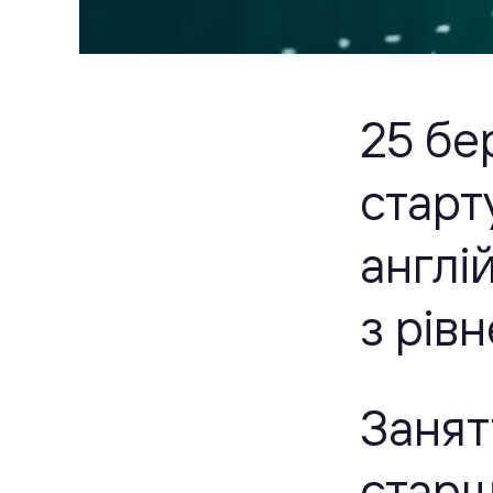
25 бе
старт
англі
з рів
Занят
старш