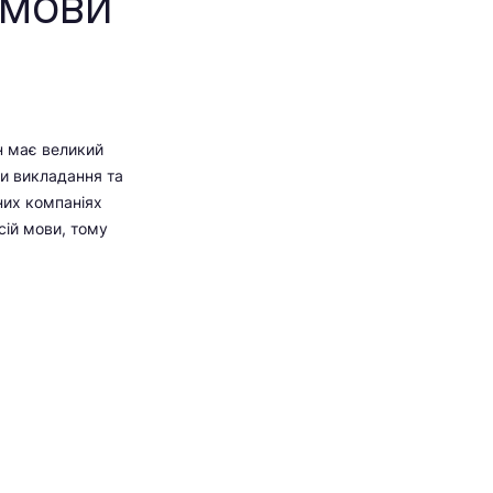
 мови
н має великий
ти викладання та
них компаніях
сій мови, тому