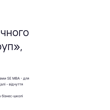
ичного
руп»,
рами SE MBA - для
алі - відчуття
 бізнес-школі