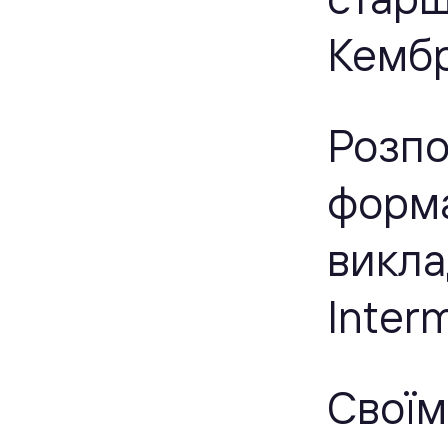
Кембр
Розпо
форма
викла
Inter
Своїм