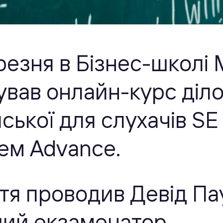
резня в Бізнес-школі
ував онлайн-курс діло
йської для слухачів S
нем
Advance
.
тя проводив Девід Па
ий екзаменатор