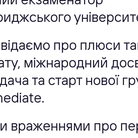
иджського університе
відаємо про плюси та
ту, міжнародний дос
дача та старт нової г
mediate.
и враженнями про п