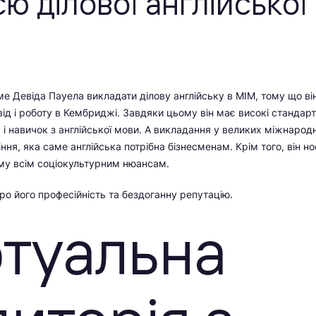
єю ділової англійської
М
е Девіда Пауела викладати ділову англійську в МІМ, тому що ві
від і роботу в Кембриджі. Завдяки цьому він має високі стандар
 і навичок з англійської мови. А викладання у великих міжнарод
ня, яка саме англійська потрібна бізнесменам. Крім того, він но
му всім соціокультурним нюансам.
про його професійність та бездоганну репутацію.
ртуальна