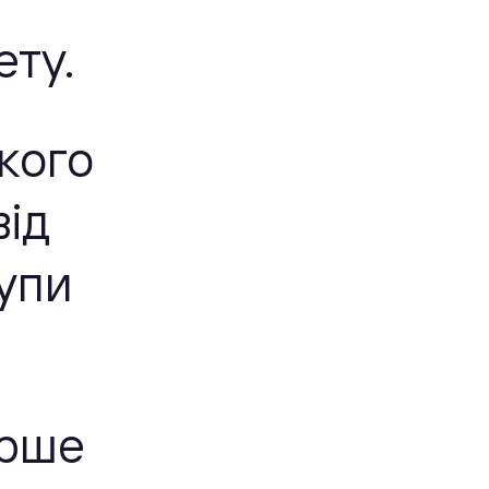
ту.
кого
від
рупи
ерше