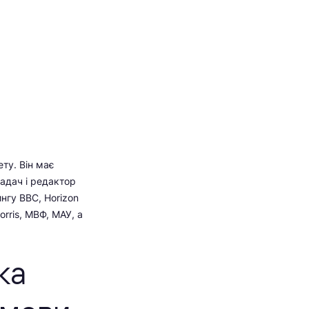
ту. Він має
ладач і редактор
нгу BBC, Horizon
Morris, МВФ, МАУ, а
ка