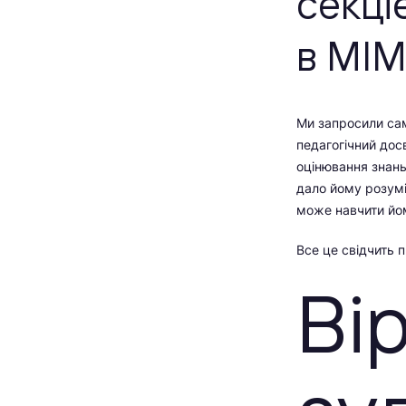
секці
в МІ
Ми запросили сам
педагогічний дос
оцінювання знань
дало йому розумін
може навчити йо
Все це свідчить 
Ві