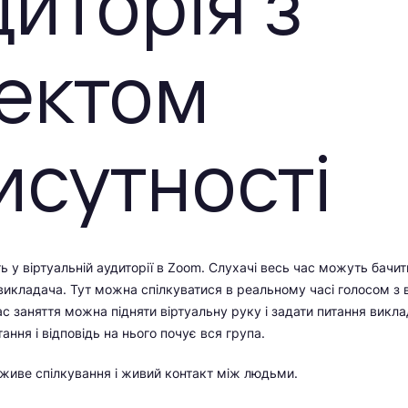
диторія з
ектом
исутності
ь у віртуальній аудиторії в Zoom. Слухачі весь час можуть бачит
икладача. Тут можна спілкуватися в реальному часі голосом з від
с заняття можна підняти віртуальну руку і задати питання виклад
ання і відповідь на нього почує вся група.
 живе спілкування і живий контакт між людьми.