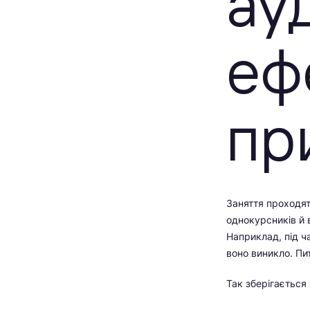
ау
еф
пр
Заняття проходят
однокурсників й в
Наприклад, під ча
воно виникло. Пит
Так зберігається