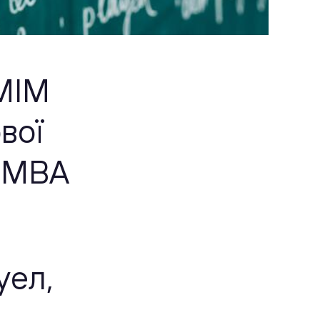
 МІМ
вої
E MBA
уел,