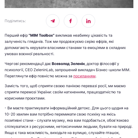
Поділитись
:
Перший ефір
"MIM Toolbox"
викликав неабияку цікавість та
залученість глядачів. Тож ми продовжуємо серію ефірів, які
допомагають керувати власними станами та емоціями в складних
умовах воєнної реальності.
Чергові рекомендації дає
Всеволод Зеленін
, доктор філософії у
психології, CEO ZeleninLab, запрошений викладач Бізнес-школи МІМ.
Переглянути ефір повністю можна за
посиланням
.
Замість того, щоб сприяти своєю панікою перевазі росії, ми маємо
сприяти перемозі України: своїм натхненням, працездатністю та
корисними проєктами.
- Ви маєте практикувати інформаційний детокс. Для цього щодня на
10-20 хвилин вам потрібно перемикати свою психіку на якісь
позитивні стани - слухати музику, яка вам подобається, обов'язково
спілкуватися з ресурсними, нетоксичними людьми, бувати на природі.
Якщо є така можливість, виходьте на вулицю, слухайте пташок,