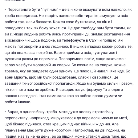
- Перестаньте бути “путіним” - це він хоче вказувати всім навколо, як
треба поводитися. Не творіть навколо себе тиранію, змушуючи всіх
робити так, як ви бажаєте. Кожен хоче бути таким, як він є і
поводитися так, як йому хочеться. Це дає свободу вам бути таким, як
ви є. Якщо людина робить якісь протиправні дії, знімає розташування
військових чи щось подібне, ви телефонуєте в СБУ чи поліцію, які
мають поговорити з цією людиною. В інших випадках кожен робить те,
що він вважає за потрібне. Варто приймати всіх, гуртуватися і
рухатися разом до перемоги. Посваримося потім, якщо захочемо -
зараз має бути мораторій на сварки. Бо кожна ваша сварка, кожна
травма, яку ви завдаєте один одному, це плюс цій навалі, яка йде. Бо
вони мріють, щоб ми були роздратовані, слабкі і сварилися. Це
завдання їхньої російської пропаганди. Якщо ми будемо сильні і разом,
ніхто нічого нам не зробить. Я використовую формулу “я згоден з
вашою незгодою”. І так само залишаю за собою право думати чи
робити інакше.
- Зараз, з одного боку, треба мати дуже велику стратегічну
перспективу, наприклад, ми рухаємося до перемоги, маємо на меті,
щоб бізнес піднявся, став кращим під час війни, ніж до неї. Але
планування має бути дуже коротким. Наприклад, на дві години, на
півдня, навіть не на день. Бо за півдня може статися щось таке, що