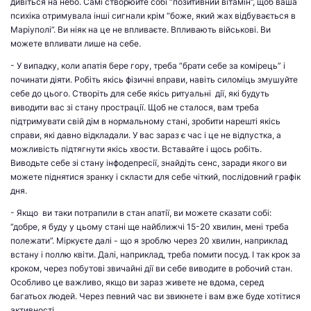
дивіться на небо. Самі створюйте собі “позитивний вітамін”, щоб ваша
психіка отримувала інші сигнали крім “боже, який жах відбувається в
Маріуполі”. Ви ніяк на це не впливаєте. Впливають військові. Ви
можете впливати лише на себе.
- У випадку, коли апатія бере гору, треба “брати себе за комірець” і
починати діяти. Робіть якісь фізичні вправи, навіть силоміць змушуйте
себе до цього. Створіть для себе якісь ритуальні дії, які будуть
виводити вас зі стану прострації. Щоб не сталося, вам треба
підтримувати свій дім в нормальному стані, зробити нарешті якісь
справи, які давно відкладали. У вас зараз є час і це не відпустка, а
можливість підтягнути якісь хвости. Вставайте і щось робіть.
Виводьте себе зі стану інфодепресії, знайдіть сенс, заради якого ви
можете піднятися зранку і скласти для себе чіткий, послідовний графік
дня.
- Якщо ви таки потрапили в стан апатії, ви можете сказати собі:
“добре, я буду у цьому стані ще найближчі 15-20 хвилин, мені треба
полежати”. Міркуєте далі - що я зроблю через 20 хвилин, наприклад
встану і поллю квіти. Далі, наприклад, треба помити посуд. І так крок за
кроком, через побутові звичайні дії ви себе виводите в робочий стан.
Особливо це важливо, якщо ви зараз живете не вдома, серед
багатьох людей. Через певний час ви звикнете і вам вже буде хотітися
активності.