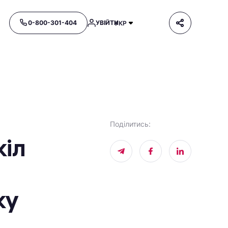
0-800-301-404
УВІЙТИ
УКР
Поділитись
:
кіл
ку