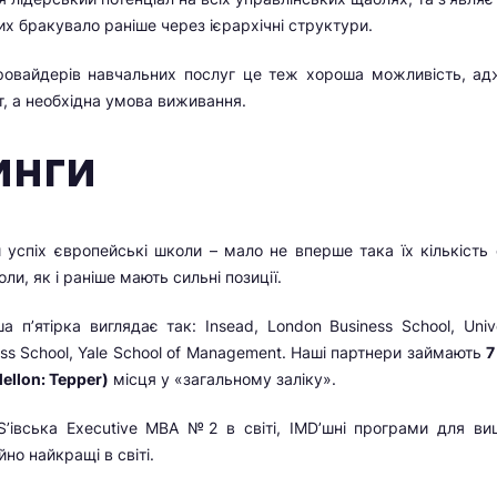
х бракувало раніше через ієрархічні структури.
провайдерів навчальних послуг це теж хороша можливість, ад
т, а необхідна умова виживання.
инги
 успіх європейські школи – мало не вперше така їх кількість 
и, як і раніше мають сильні позиції.
 п’ятірка виглядає так: Insead, London Business School, Unive
ness School, Yale School of Management. Наші партнери займають
7
ellon: Tepper)
місця у «загальному заліку».
’івська Executive МВА №2 в світі, IMD’шні програми для ви
но найкращі в світі.