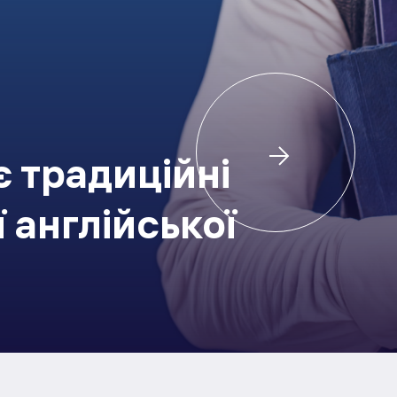
 традиційні
 англійської