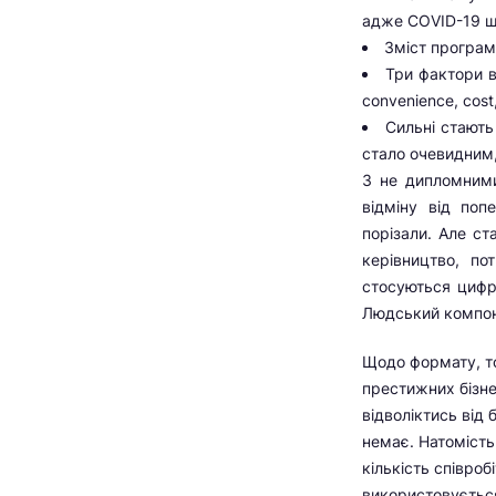
адже CОVID-19 ще
Зміст програм
Три фактори в
convenience, cost,
Сильні стають
стало очевидним,
З не дипломними
відміну від по
порізали. Але с
керівництво, по
стосуються цифров
Людський компоне
Щодо формату, то
престижних бізне
відволіктись від
немає. Натомість
кількість співроб
використовується