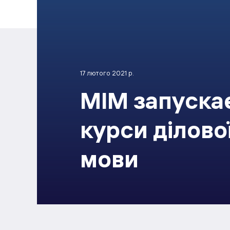
17 лютого 2021 р.
МІМ запускає
курси ділової
мови