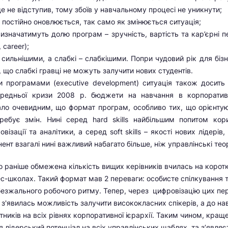
 не відступив, тому збоїв у навчальному процесі не уникнути;
 постійно оновлюється, так само як змінюється ситуація;
изначатимуть долю програм – зручність, вартість та кар’єрні п
 career);
 сильнішими, а слабкі – слабкішими. Попри чудовий рік для бізн
 що слабкі гравці не можуть залучити нових студентів.
 програмами (executive development) ситуація також досить 
передньої кризи 2008 р. бюджети на навчання в корпоратив
тало очевидним, що формат програм, особливо тих, що орієнту
требує змін. Нині серед hard skills найбільшим попитом кор
ізації та аналітики, а серед soft skills – якості нових лідерів
нт взагалі нині важливий набагато більше, ніж управлінські теор
 раніше обмежена кількість вищих керівників вчилась на корот
с-школах. Такий формат мав 2 переваги: особисте спілкування 
 безжального робочого ритму. Тепер, через цифровізацію цих пе
 з'явилась можливість залучити висококласних спікерів, а до на
ітників на всіх рівнях корпоративної ієрархії. Таким чином, кращ
 лідерський потенціал на всіх управлінських щаблях, та з’являє