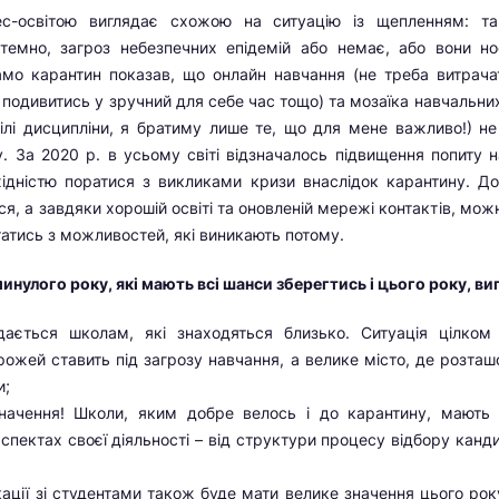
нес-освітою виглядає схожою на ситуацію із щепленням: т
темно, загроз небезпечних епідемій або немає, або вони но
амо карантин показав, що онлайн навчання (не треба витрача
 подивитись у зручний для себе час тощо) та мозаїка навчальних
ілі дисципліни, я братиму лише те, що для мене важливо!) не
у. За 2020 р. в усьому світі відзначалось підвищення попиту
хідністю поратися з викликами кризи внаслідок карантину. До
ся, а завдяки хорошій освіті та оновленій мережі контактів, мож
атись з можливостей, які виникають потому.
инулого року, які мають всі шанси зберегтись і цього року, ви
дається школам, які знаходяться близько. Ситуація цілком
ожей ставить під загрозу навчання, а велике місто, де розташ
и;
начення! Школи, яким добре велось і до карантину, мають 
аспектах своєї діяльності – від структури процесу відбору канд
кації зі студентами також буде мати велике значення цього року