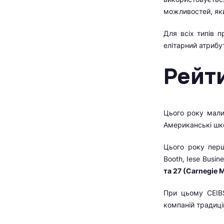
можливостей, яки
Для всіх типів 
елітарний атрибу
Рейт
Цього року мали
Американські школ
Цього року перша
Booth, Iese Busi
та 27 (Carnegie M
При цьому CEIBS
компаній традицій