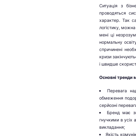
Ситуація з біз
проводяться сис
характер. Так с
логістику, можна
мені ці незрозум
нормальну освіт
спричинені необ
кризи закінчують
і швидше скорист
Основні тренди м
Перевага на
обмеження подор
серйозні переваг
Бренд має з
гнучкими в усіх 
викладання;
Якість комуні