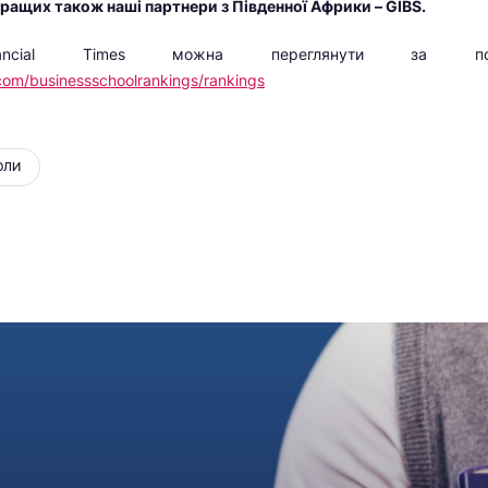
ращих також наші партнери з Південної Африки – GIBS.
inancial Times можна переглянути за по
t.com/businessschoolrankings/rankings
ОЛИ