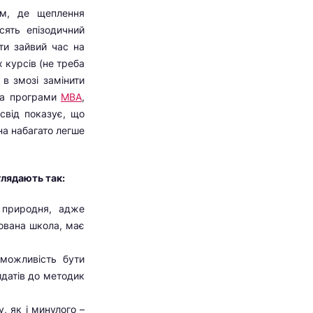
ам, де щеплення
сять епізодичний
ти зайвий час на
 курсів (не треба
 в змозі замінити
 на програми
МВА
,
свід показує, що
на набагато легше
глядають так:
 природня, адже
ована школа, має
можливість бути
идатів до методик
, як і минулого –