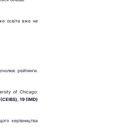
же освіта вже не
очолює рейтинги.
rsity of Chicago:
 (CEIBS), 19 (IMD)
щого керівництва