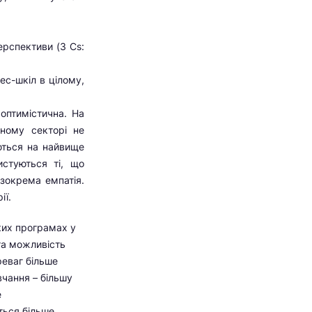
ерспективи (3 Сs:
ес-шкіл в цілому,
оптимістична. На
ному секторі не
ються на найвище
истуються ті, що
, зокрема емпатія.
ії.
ких програмах у
та можливість
реваг більше
вчання – більшу
е
ться більше