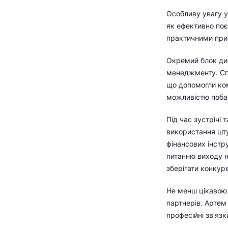
Особливу увагу у
як ефективно поє
практичними прик
Окремий блок ди
менеджменту. Спі
що допомогли ком
можливістю побач
Під час зустрічі 
використання шту
фінансових інстр
питанню виходу н
зберігати конкур
Не менш цікавою 
партнерів. Артем
професійні зв’яз