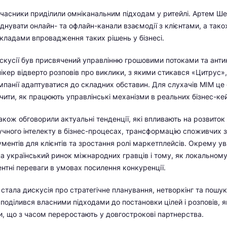
часники приділили омніканальним підходам у ритейлі. Артем Ше
днувати онлайн- та офлайн-канали взаємодії з клієнтами, а тако
ладами впровадження таких рішень у бізнесі.
скусії був присвячений управлінню грошовими потоками та ант
кер відверто розповів про виклики, з якими стикався «Цитрус»,
панії адаптуватися до складних обставин. Для слухачів МІМ це
ити, як працюють управлінські механізми в реальних бізнес-ке
також обговорили актуальні тенденції, які впливають на розвиток
чного інтелекту в бізнес-процесах, трансформацію споживчих з
ументів для клієнтів та зростання ролі маркетплейсів. Окрему у
а український ринок міжнародних гравців і тому, як локальному
ентні переваги в умовах посилення конкуренції.
стала дискусія про стратегічне планування, нетворкінг та пошук
 поділився власними підходами до постановки цілей і розповів, 
ки, що з часом переростають у довгострокові партнерства.