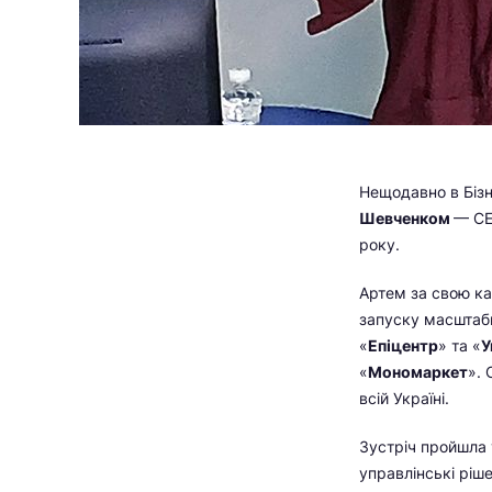
Нещодавно в Бізн
Шевченком
— СЕ
року.
Артем за свою кар
запуску масштабн
«
Епіцентр
» та «
У
«
Мономаркет
».
всій Україні.
Зустріч пройшла 
управлінські ріше