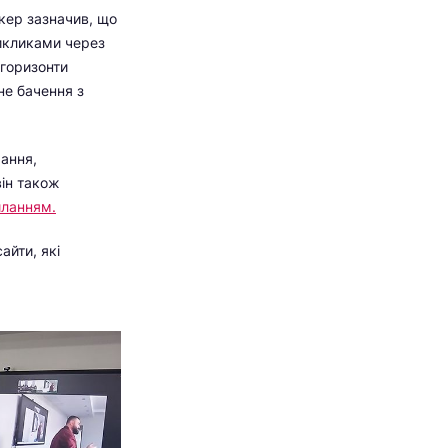
ікер зазначив, що
викликами через
 горизонти
не бачення з
чання,
він також
иланням.
айти, які