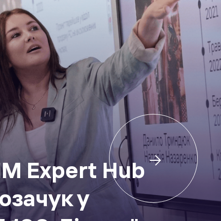
IM Expert Hub
озачук у