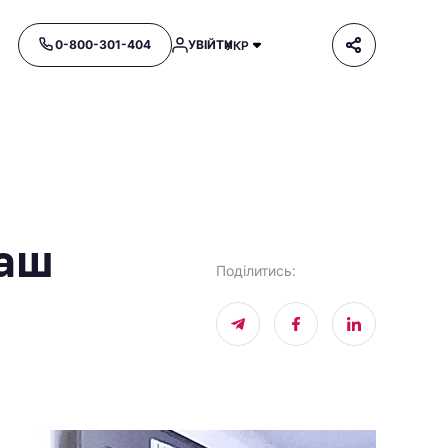
0-800-301-404
УВІЙТИ
УКР
наш
Поділитись
: