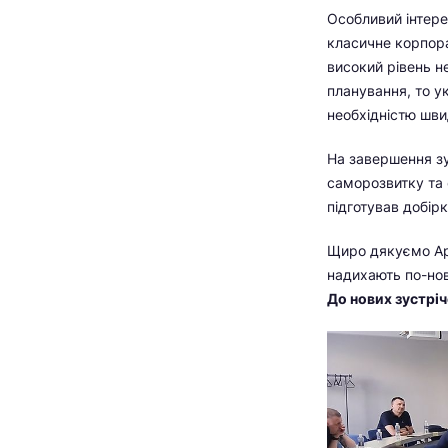
Особливий інтере
класичне корпора
високий рівень н
планування, то у
необхідністю шви
На завершення зу
саморозвитку та 
підготував добір
Щиро дякуємо Арт
надихають по-нов
До нових зустріч