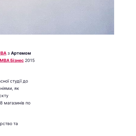
MBA
з
Артемом
-MBA Бізнес
2015
ної студії до
ніями, як
єкту
48 магазинів по
ерство та