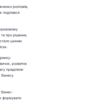
вченко розповів,
ж поділився
икризовому
 та про рішення,
 стало цінною
йсах.
 ринку:
вичок, розвиток
вагу приділили
 бізнесу
 бізнес-
як формувати