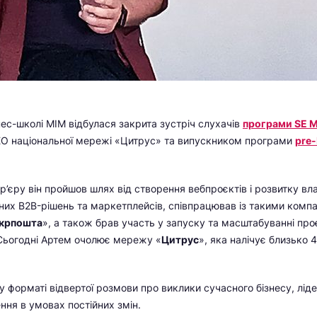
ес-школі МІМ відбулася закрита зустріч слухачів
програми SE 
О національної мережі «Цитрус» та випускником програми
pre
’єру він пройшов шлях від створення вебпроєктів і розвитку влас
их B2B-рішень та маркетплейсів, співпрацював із такими компа
крпошта
», а також брав участь у запуску та масштабуванні про
 Сьогодні Артем очолює мережу «
Цитрус
», яка налічує близько 
у форматі відвертої розмови про виклики сучасного бізнесу, лід
ння в умовах постійних змін.