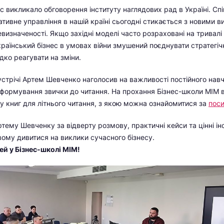
с викликало обговорення інституту наглядових рад в Україні. Сп
тивне управління в нашій країні сьогодні стикається з новими 
евизначеності. Якщо західні моделі часто розраховані на тривалі
країнський бізнес в умовах війни змушений поєднувати стратегіч
дко реагувати на зміни.
стрічі Артем Шевченко наголосив на важливості постійного нав
формування звички до читання. На прохання Бізнес-школи МІМ 
ку книг для літнього читання, з якою можна ознайомитися за
пос
ему Шевченку за відверту розмову, практичні кейси та цінні інс
ому дивитися на виклики сучасного бізнесу.
ей у Бізнес-школі МІМ!