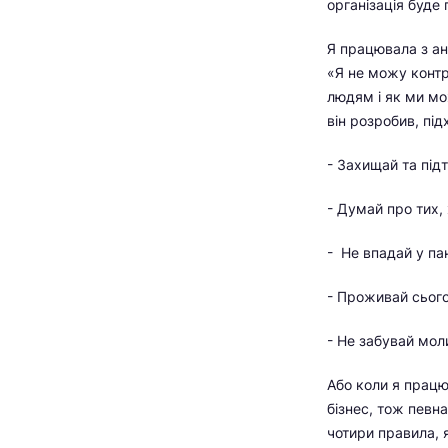
організація буде
Я працювала з анг
«Я не можу контр
людям і як ми мо
він розробив, під
- Захищай та під
- Думай про тих,
- Не впадай у пан
- Проживай сього
- Не забувай мол
Або коли
я працю
бізнес, тож певна
чотири правила, 