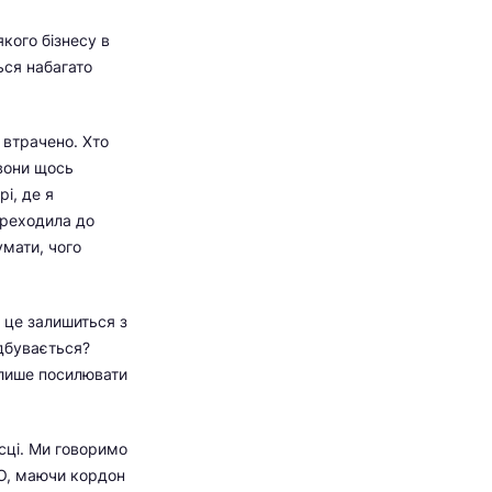
кого бізнесу в
ься набагато
е втрачено. Хто
 вони щось
і, де я
ереходила до
умати, чого
.
 це залишиться з
ідбувається?
 лише посилювати
сці. Ми говоримо
ТО, маючи кордон