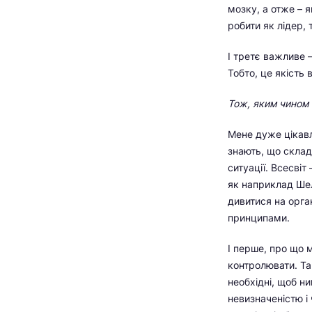
мозку, а отже – 
робити як лідер,
І третє важливе –
Тобто, це якість 
Тож, яким чином 
Мене дуже цікавл
знають, що складн
ситуації. Всесві
як наприклад Шел
дивитися на орга
принципами.
І перше, про що 
контролювати. Та
необхідні, щоб н
невизначеністю і