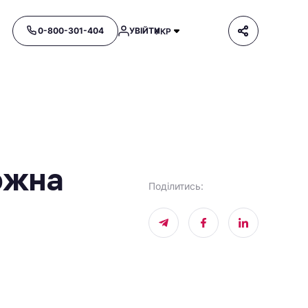
0-800-301-404
УВІЙТИ
УКР
ожна
Поділитись
: