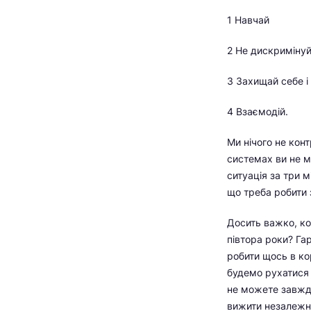
1 Навчай
2 Не дискриміну
3 Захищай себе і
4 Взаємодій.
Ми нічого не кон
системах ви не м
ситуація за три 
що треба робити 
Досить важко, кол
півтора роки? Га
робити щось в ко
будемо рухатися 
не можете завжди
вижити незалежно