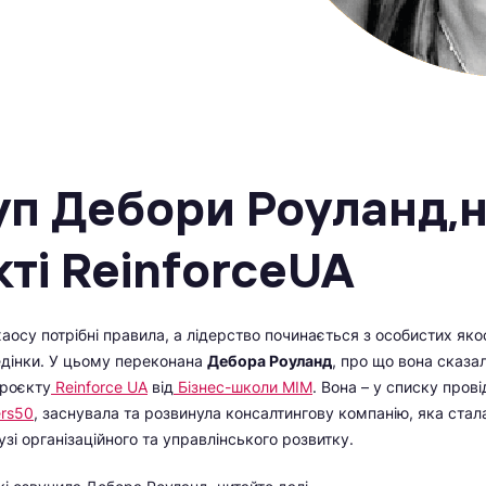
уп Дебори Роуланд,
ті ReinforceUA
хаосу потрібні правила, а лідерство починається з особистих яко
едінки. У цьому переконана
Дебора Роуланд
, про що вона сказал
проєкту
Reinforce UA
від
Бізнес-школи МІМ
. Вона – у списку пров
ers50
, заснувала та розвинула консалтингову компанію, яка стал
зі організаційного та управлінського розвитку.