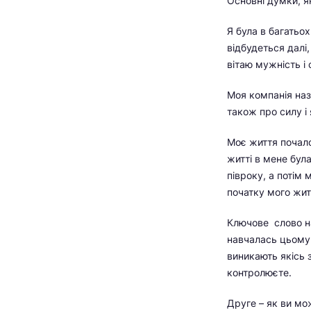
Основні думки, я
Я була в багатьох
відбудеться далі,
вітаю мужність і 
Моя компанія наз
також про силу і
Моє життя почалос
житті в мене була
півроку, а потім
початку мого жит
Ключове слово на 
навчалась цьому 
виникають якісь з
контролюєте.
Друге – як ви мо