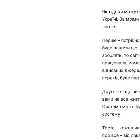
Як лідери можуть
Україні. За моїм
легше.
Перше – потрібно 
буде платити цю 
зроблять, то світ
працювала, компа
відновних джерел.
перехід буде вар
Друге – якщо ви 
вами на все житт
Система може бут
систему.
Третє – кожна ча
про все – від ло