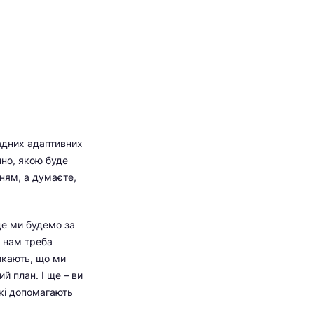
ладних адаптивних
но, якою буде
нням, а думаєте,
 де ми будемо за
, нам треба
икають, що ми
 план. І ще – ви
кі допомагають