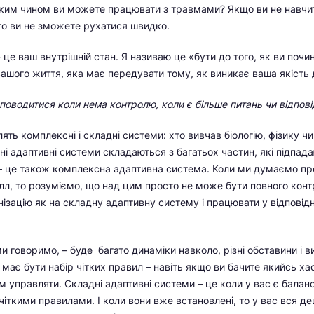
яким чином ви можете працювати з травмами? Якщо ви не навчи
 то ви не зможете рухатися швидко.
 це ваш внутрішній стан. Я називаю це «бути до того, як ви поч
вашого життя, яка має передувати тому, як виникає ваша якість д
поводитися коли нема контролю, коли є більше питань чи відпові
ять комплексні і складні системи: хто вивчав біологію, фізику 
і адаптивні системи складаються з багатьох частин, які підпадаю
т – це також комплексна адаптивна система. Коли ми думаємо про
л, то розуміємо, що над цим просто не може бути повного кон
нізацію як на складну адаптивну систему і працювати у відповід
ми говоримо, – буде багато динаміки навколо, різні обставини і 
 має бути набір чітких правил – навіть якщо ви бачите якийсь ха
им управляти. Складні адаптивні системи – це коли у вас є балан
 чіткими правилами. І коли вони вже встановлені, то у вас вся д