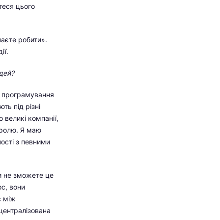
теся цього
инаєте робити».
ії.
дей?
чи програмування
ть під різні
 великі компанії,
тролю. Я маю
ності з певними
ви не зможете це
ос, вони
с між
ецентралізована