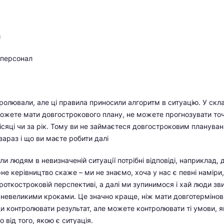
й
 персонал
тролювали, але ці правила приносили алгоритм в ситуацію. У ск
ожете мати довгострокового плану, не можете прогнозувати точ
місяці чи за рік. Тому ви не займаєтеся довгостроковим планува
зараз і що ви маєте робити далі
и людям в невизначеній ситуації потрібні відповіді, наприклад,
рне керівництво скаже – ми не знаємо, хоча у нас є певні наміри
роткостроковій перспективі, а далі ми зупинимося і хай люди зв
невеликими кроками. Це значно краще, ніж мати довготерміновий
 контролювати результат, але можете контролювати ті умови, я
 від того, якою є ситуація.