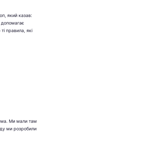
оп, який казав:
о допомагає
ті правила, які
рема. Ми мали там
віду ми розробили