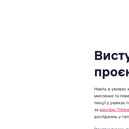
Вист
проєк
Навіть в умовах 
мислення та пов
лекції у рамках 
за
версією Think
досліджень у галу