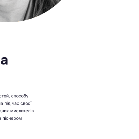
на
стей, способу
а під час своєї
ідних мислителів
а піонером