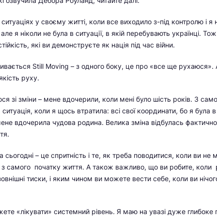
кі озвучила Дебора Роуланд, читайте далі.
 ситуаціях у своєму житті, коли все виходило з-під контролю і я 
 але я ніколи не була в ситуації, в якій перебувають українці. То
стійкість, які ви демонструєте як нація під час війни.
ивається Still Moving – з одного боку, це про «все ще рухаюся».
 якість руху.
я зі зміни – мене вдочерили, коли мені було шість років. З само
 ситуація, коли я щось втратила: всі свої координати, бо я була 
 мене вдочерила чудова родина. Велика зміна відбулась фактичн
тя.
сьогодні – це спритність і те, як треба поводитися, коли ви не 
з самого початку життя. А також важливо, що ви робите, коли
овнішні тиски, і яким чином ви можете вести себе, коли ви нічог
жете «лікувати» системний рівень. Я маю на увазі дуже глибоке