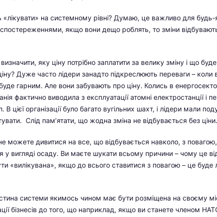
 «лікувати» на системному рівні? Думаю, це важливо для будь-я
и спостереженнями, якщо вони дещо роблять, то зміни відбувают
визначити, яку ціну потрібно заплатити за велику зміну і що буд
ціну? Дуже часто лідери занадто підкреслюють переваги – коли
 буде гарним. Але вони забувають про ціну. Колись в енергосектор
нія фактично виводила з експлуатації атомні електростанції і п
 В цієї організації було багато вугільних шахт, і лідери мали под
тувати. Слід пам’ятати, що жодна зміна не відбувається без ціни
не можете дивитися на все, що відбувається навколо, з повагою,
я у вигляді осаду. Ви маєте шукати всьому причини – чому це в
и «вилікувана», якщо до всього ставитися з повагою – це буде
стина системи якимось чином має бути розміщена на своєму мі
кації бізнесів до того, що наприклад, якщо ви станете членом НА