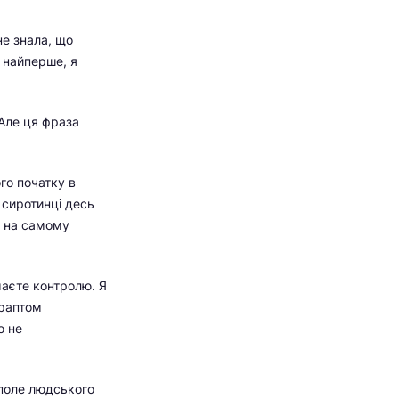
не знала, що
ж найперше, я
 Але ця фраза
го початку в
в сиротинці десь
о на самому
маєте контролю. Я
 раптом
о не
 поле людського