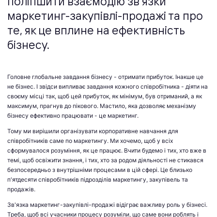
поліпшити взаємодію зв'язки
маркетинг-закупівлі-продажі та про
те, як це вплине на ефективність
бізнесу.
Головне глобальне завдання бізнесу - отримати прибуток. Інакше це
не бізнес. І звідси випливає завдання кожного співробітника - діяти на
своєму місці так, щоб цей прибуток, як мінімум, був отриманий, а як
максимум, прагнув до пікового. Мастило, яка дозволяє механізму
бізнесу ефективно працювати - це маркетинг.
Тому ми вирішили організувати корпоративне навчання для
співробітників саме по маркетингу. Ми хочемо, щоб у всіх
сформувалося розуміння, як це працює. Вчити будемо і тих, хто вже в
темі, щоб освіжити знання, і тих, хто за родом діяльності не стикався
безпосередньо з внутрішніми процесами в цій сфері. Це близько
п'ятдесяти співробітників підрозділів маркетингу, закупівель та
продажів.
Зв'язка маркетинг-закупівлі-продажі відіграє важливу роль у бізнесі.
Треба, щоб всі учасники процесу розуміли, що саме вони роблять і