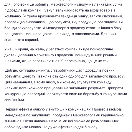
для чого вони це роблять. Маркетологи - сполучна ланка між усіма
підрозділами компанії. Закупівельники стоять на вході товарів в
компанію. Їм треба враховувати тенденції ринку, запити споживачів,
пропозицію виробників, щоб розуміти, яку продукцію розглядати, які
бренди закуповувати. А менеджери з продажу стоять з іншого боку
ланцюжка - вони працюють на виході, з споживачами. Для них ці
знання теж корисні.
У нашій країні, на жаль, у багатьох компаніях йде психологічне
дистанціювання маркетингу і продажів. Вони йдуть ніби різними
шляхами, які не перетинаються. Я переконана, що це не так.
Щоб цю ситуацію змінити, співробітники цих підрозділів повинні
розуміти, цінність і важливість один одного для загального процесу.
Цим навчанням, в тому числі, ми хочемо, згуртувати команду і
навчити всіх і кожного працювати на загальний результат. Прибрати
конкуренцію всередині і спрямувати сили на боротьбу з конкурентами
зовнішніми.
Перший ефект я очікую у внутрішніх комунікаціях. Процес взаємодії
менеджерів по закупівлях і продажах з маркетологами кардинально
зміниться. Після навчання в МІМ ми всі зможемо розмовляти між
собою однією мовою. Це дуже ефективно для бізнесу.