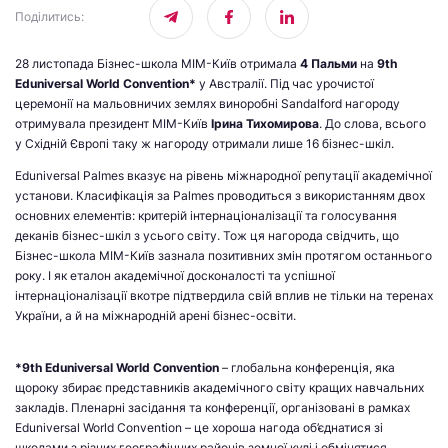
Поділитись
:
28 листопада Бізнес-школа МІМ-Київ отримала
4 Пальми
на
9
th
Eduniversal World Convention
*
у Австралії. Під час урочистої
церемонії на мальовничих землях виноробні Sandalford нагороду
отримувала президент МІМ-Київ
Ірина Тихомирова
. До слова, всього
у Східній Європі таку ж нагороду отримали лише 16 бізнес-шкіл.
Eduniversal Palmes вказує на рівень міжнародної репутації академічної
установи. Класифікація за Palmes проводиться з використанням двох
основних елементів: критерій інтернаціоналізації та голосування
деканів бізнес-шкіл з усього світу. Тож ця нагорода свідчить, що
Бізнес-школа МІМ-Київ зазнала позитивних змін протягом останнього
року. І як еталон академічної досконалості та успішної
інтернаціоналізації вкотре підтвердила свій вплив не тільки на теренах
України, а й на міжнародній арені бізнес-освіти.
*9th Eduniversal World Convention
– глобальна конференція, яка
щороку збирає представників академічного світу кращих навчальних
закладів. Пленарні засідання та конференції, організовані в рамках
Eduniversal World Convention – це хороша нагода об’єднатися зі
школами з різних географічних районів земної кулі і обмінятися