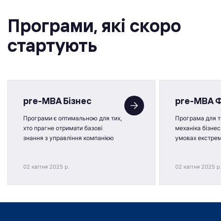
Програми, якi скоро
стартують
pre-MBA Бізнес
pre-MBA 
Програми є оптимальною для тих,
Програма для ти
хто прагне отримати базові
механіка бізнес
знання з управління компанією
умовах екстре
02 квітня 2025 р.
02 квітня 2025 р