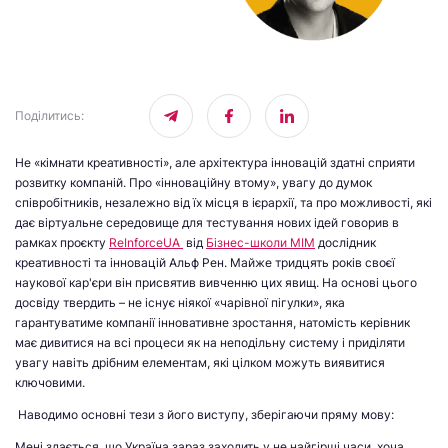
Поділитись
:
Не «кімнати креативності», але архітектура інновацій здатні сприяти
розвитку компаній. Про «інноваційну втому», увагу до думок
співробітників, незалежно від їх місця в ієрархії, та про можливості, які
дає віртуальне середовище для тестування нових ідей говорив в
рамках проєкту
ReІnforceUA
від
Бізнес-школи МІМ
дослідник
креативності та інновацій Альф Рен. Майже тридцять років своєї
наукової кар'єри він присвятив вивченню цих явищ. На основі цього
досвіду твердить – не існує ніякої «чарівної пігулки», яка
гарантуватиме компанії інновативне зростання, натомість керівник
має дивитися на всі процеси як на неподільну систему і приділяти
увагу навіть дрібним елементам, які цілком можуть виявитися
ключовими.
Наводимо основні тези з його виступу, зберігаючи пряму мову:
Мені здається, що Україна зараз заходить у не найгірші часи, хоча