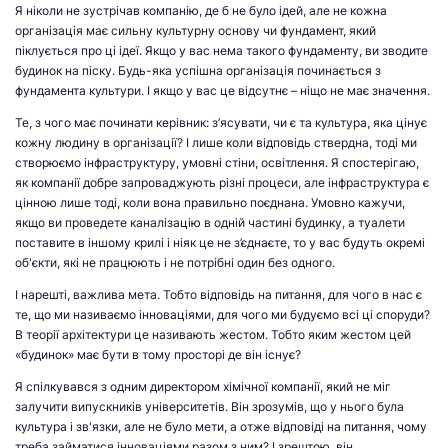
Я ніколи не зустрічав компанію, де б не було ідей, але не кожна
організація має сильну культурну основу чи фундамент, який
піклується про ці ідеї. Якщо у вас нема такого фундаменту, ви зводите
будинок на піску. Будь-яка успішна організація починається з
фундамента культури. І якщо у вас це відсутнє – ніщо не має значення.
Те, з чого має починати керівник: з’ясувати, чи є та культура, яка цінує
кожну людину в організації? І лише коли відповідь ствердна, тоді ми
створюємо інфраструктуру, умовні стіни, освітлення. Я спостерігаю,
як компанії добре запроваджують різні процеси, але інфраструктура є
цінною лише тоді, коли вона правильно поєднана. Умовно кажучи,
якщо ви проведете каналізацію в одній частині будинку, а туалети
поставите в іншому крилі і ніяк це не з’єднаєте, то у вас будуть окремі
об'єкти, які не працюють і не потрібні один без одного.
І нарешті, важлива мета. Тобто відповідь на питання, для чого в нас є
те, що ми називаємо інноваціями, для чого ми будуємо всі ці споруди?
В теорії архітектури це називають жестом. Тобто яким жестом цей
«будинок» має бути в тому просторі де він існує?
Я спілкувався з одним директором хімічної компанії, який не міг
залучити випускників університетів. Він зрозумів, що у нього була
культура і зв'язки, але не було мети, а отже відповіді на питання, чому
треба займатися інноваціями разом з ним? І зрештою, він