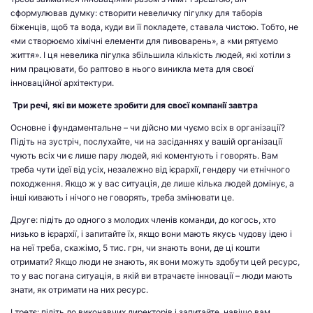
сформулював думку: створити невеличку пігулку для таборів
біженців, щоб та вода, куди ви її покладете, ставала чистою. Тобто, не
«ми створюємо хімічні елементи для пивоварень», а «ми рятуємо
життя». І ця невелика пігулка збільшила кількість людей, які хотіли з
ним працювати, бо раптово в нього виникла мета для своєї
інноваційної архітектури.
Три речі, які ви можете зробити для своєї компанії завтра
Основне і фундаментальне – чи дійсно ми чуємо всіх в організації?
Підіть на зустріч, послухайте, чи на засіданнях у вашій організації
чують всіх чи є лише пару людей, які коментують і говорять. Вам
треба чути ідеї від усіх, незалежно від ієрархії, гендеру чи етнічного
походження. Якщо ж у вас ситуація, де лише кілька людей домінує, а
інші кивають і нічого не говорять, треба змінювати це.
Друге: підіть до одного з молодих членів команди, до когось, хто
низько в ієрархії, і запитайте їх, якщо вони мають якусь чудову ідею і
на неї треба, скажімо, 5 тис. грн, чи знають вони, де ці кошти
отримати? Якщо люди не знають, як вони можуть здобути цей ресурс,
то у вас погана ситуація, в якій ви втрачаєте інновації – люди мають
знати, як отримати на них ресурс.
І третє: підіть до виконавчих директорів і запитайте, навіщо вам