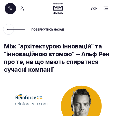
УКР
ПОВЕРНУТИСЬ НАЗАД
Між “архітектурою інновацій” та
“інноваційною втомою” – Альф Рен
про те, на що мають спиратися
сучасні компанії