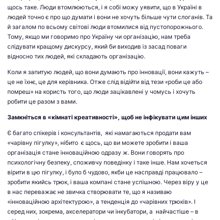
щось таке. Люди втомлюються, і я собі можу уявити, що в Україні в
людей точно є про що думати і вони не хочуть більше чути слоганів. Та
й загалом по всьому світові люди втомилися від пустопорожнього.
Тому, якщо ми говоримо про Україну чи організацію, нам треба
слідувати кращому дискурсу, який би виходив із засад поваги
відносно тих людей, які складають організацію.
Коли я запитую людей, що вони думають про інновації, вони кажуть –
це не їхнє, це для керівника. Отже слід відійти від тези «роби це або
помреш» на користь того, що люди зацікавлені у чомусь і хочуть
робити це разом з вами.
Замкніться в «кімнаті креативності», щоб не інфікувати цим інших
Є багато спікерів і консультантів, які намагаються продати вам
«чарівну пігулку», нібито є щось, що ви можете зробити і ваша
організація стане інноваційною одразу ж. Вони говорять про
психологічну безпеку, споживчу поведінку і таке інше. Нам хочеться
вірити в цю пігулку, і було б чудово, якби це насправді працювало –
зробити якийсь трюк, і ваша компані стане успішною. Через віру у це
в нас переважає не звичка створювати те, що я називаю
«інноваційною архітектурою», а тенденція до «чарівних трюків». І
серед них, зокрема, акселератори чи інкубатори, а найчастіше – в