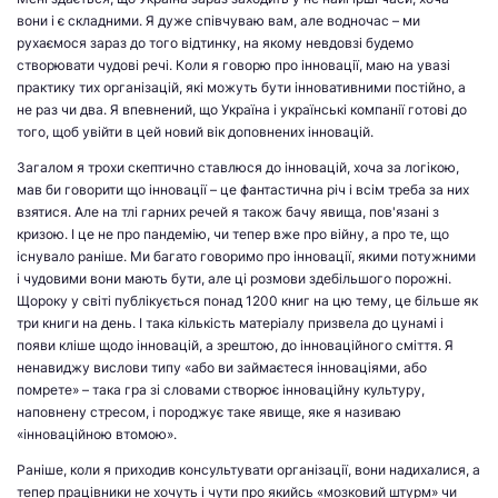
вони і є складними. Я дуже співчуваю вам, але водночас – ми
рухаємося зараз до того відтинку, на якому невдовзі будемо
створювати чудові речі. Коли я говорю про інновації, маю на увазі
практику тих організацій, які можуть бути інновативними постійно, а
не раз чи два. Я впевнений, що Україна і українські компанії готові до
того, щоб увійти в цей новий вік доповнених інновацій.
Загалом я трохи скептично ставлюся до інновацій, хоча за логікою,
мав би говорити що інновації – це фантастична річ і всім треба за них
взятися. Але на тлі гарних речей я також бачу явища, пов'язані з
кризою. І це не про пандемію, чи тепер вже про війну, а про те, що
існувало раніше. Ми багато говоримо про інновації, якими потужними
і чудовими вони мають бути, але ці розмови здебільшого порожні.
Щороку у світі публікується понад 1200 книг на цю тему, це більше як
три книги на день. І така кількість матеріалу призвела до цунамі і
появи кліше щодо інновацій, а зрештою, до інноваційного сміття. Я
ненавиджу вислови типу «або ви займаєтеся інноваціями, або
помрете» – така гра зі словами створює інноваційну культуру,
наповнену стресом, і породжує таке явище, яке я називаю
«інноваційною втомою».
Раніше, коли я приходив консультувати організації, вони надихалися, а
тепер працівники не хочуть і чути про якийсь «мозковий штурм» чи