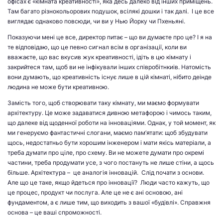
офісах є «кімната креативності», яка десь далеко від інших приміщень.
Там багато різнокольорових подушок, всілякі дошки і так далі. І це все
виглядає однаково повсюди, чи ви у Нью Йорку чи Пхеньяні.
Показуючи мені це все, директор питає – що ви думаєте про це? І я на
те відповідаю, що це певно сигнал всім в організації, коли ви
вважаєте, що вас вкусив жук креативності, ідіть в цю кімнату і
закрийтеся там, щоб ви не інфікували інших співробітнкиів. Натомість
вони думають, що креативність існує лише в цій кімнаті, нібито деінде
людина не може бути креативною.
Замість того, щоб створювати таку кімнату, ми маємо формувати
архітектуру. Це може задаватися дивною метафорою і чимось таким,
що далеке від щоденної роботи на інноваціями. Однак, у той момент, як
ми генеруємо фантастичні слогани, маємо пам’ятати: щоб збудувати
щось, недостатньо бути хорошим інженером і мати якісь матеріали, а
треба думати про ціле, про схему. Ви не можете думати про окремі
частини, треба продумати усе, з чого постануть не лише стіни, а щось
більше. Архітектура – це аналогія інновацій. Слід почати з основи.
Але що це таке, якщо йдеться про інновації? Люди часто кажуть, що
це процес, продукт чи послуга. Але це не є ані основою, ані
фундаментом, а є лише тим, що виходить з вашої «будівлі». Справжня
основа – це ваші спроможності.