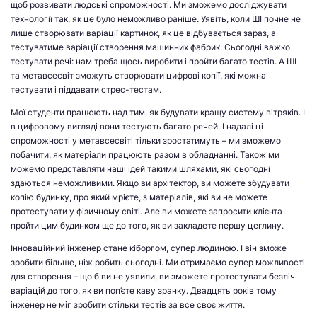
щоб розвивати людські спроможності. Ми зможемо досліджувати
технології так, як це було неможливо раніше. Уявіть, коли ШІ почне не
лише створювати варіації картинок, як це відбувається зараз, а
тестуватиме варіації створення машинних фабрик. Сьогодні важко
тестувати речі: нам треба щось виробити і пройти багато тестів. А ШІ
та метавсесвіт зможуть створювати цифрові копії, які можна
тестувати і піддавати стрес-тестам.
Мої студенти працюють над тим, як будувати кращу систему вітряків. І
в цифровому вигляді вони тестують багато речей. І надалі ці
спроможності у метавсесвіті тільки зростатимуть – ми зможемо
побачити, як матеріали працюють разом в обладнанні. Також ми
можемо представляти наші ідей такими шляхами, які сьогодні
здаються неможливими. Якщо ви архітектор, ви можете збудувати
копію будинку, про який мрієте, з матеріалів, які ви не можете
протестувати у фізичному світі. Але ви можете запросити клієнта
пройти цим будинком ще до того, як ви закладете першу цеглину.
Інноваційний інженер стане кіборгом, супер людиною. І він зможе
зробити більше, ніж робить сьогодні. Ми отримаємо супер можливості
для створення – що б ви не уявили, ви зможете протестувати безліч
варіацій до того, як ви поп’єте каву зранку. Двадцять років тому
інженер не міг зробити стільки тестів за все своє життя.