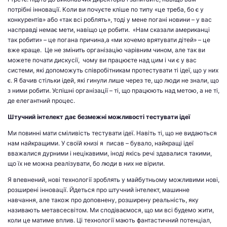
потрібні інновації. Коли ви почуєте кліше по типу «це треба, бо є у
конкурентів» або «так всі роблять», тоді у мене погані новини – у вас
насправді немає мети, навіщо це робити. «Нам сказали американці
так робити» – це погана причина,а «ми хочемо врятувати дітей» – це
вже краще. Це не змінить організацію чарівним чином, але так ви
можете почати дискусії, чому ви працюєте над цим і чи є у вас
системи, які допоможуть співробітникам протестувати ті ідеї, що у них
є. Я бачив стільки ідей, які гинули лише через те, що люди не знали, що
з ними робити. Успішні організації – ті, що працюють над метою, а не ті,
де елегантний процес.
Штучний інтелект дає безмежні можливості тестувати ідеї
Ми повинні мати сміливість тестувати ідеї. Навіть ті, що не видаються
нам найкращими. У своїй книзі я писав – бувало, найкращі ідеї
вважалися дурними і нецікавими, іноді якісь речі здавалися такими,
що їх не можна реалізувати, бо люди в них не вірили.
Я впевнений, нові технології зроблять у майбутньому можливими нові,
розширені інновації. Йдеться про штучний інтелект, машинне
навчання, але також про доповнену, розширену реальність, яку
називають метавсесвітом. Ми сподіваємося, що ми всі будемо жити,
коли це матиме вплив. Ці технології мають фантастичний потенціал,