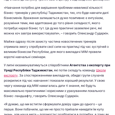
«Навчання потрібно для вирішення проблеми невеликої кількості
бізнес-тренерів у республіці Таджикистан, тих, хто буде навчати далі
бізнесменів. Враження залишається дуже позитивне: є ентузіазм,
розуміння теми, яке адаптоване до того рівня складності, якого
потребує наразі бізнес тут. Це дуже практичні заземлені речі, які
можна хоч завтра використовувати», – говорить Олександр Сударкін.
Майже одразу після захисту частина новоспечених тренерів
отримала змогу спробувати свої сили на практиці під час зустрічей з
великим бізнесом Республіки, для якого викладачі МІМ провели
короткі навчальні семінари.
У липні екзаменуватимуться співробітники
Агентства з експорту при
Уряді Республіки Таджикистан
, які потім складуть команду
Школи
експорту
. За спостереженнями викладачів, обидві групи слухачів
розкрилися під час навчання і показали хороший результат. У свою
чергу команда від МІМ намагалась дати ті знання, які будуть
максимально практичними і корисними з урахуванням локального
бізнес-ландшафту, говорить Олександр Сударкін.
«Я думаю, що ми встигли сформувати довіру один до одного – це
перше. Вони побачили, що ми не просто приїхали накидати їм купу
знань, але наша мета – допомогти і розібратися в потребах, в тому як