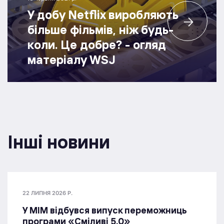
У добу Netflix виробляють
більше фільмів, ніж будь-
коли. Це добре? - огляд
матеріалу WSJ
Інші новини
22 ЛИПНЯ 2026 Р.
У МІМ відбувся випуск переможниць
програми «Сміливі 5.0»