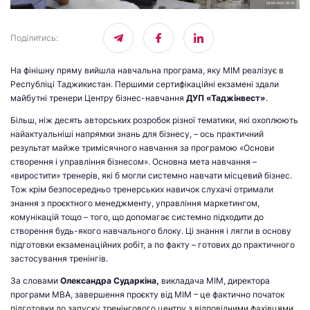
Поділитись
:
На фінішну пряму вийшла навчальна програма, яку МІМ реалізує в
Республіці Таджикистан. Першими сертифікаційні екзамені здали
майбутні тренери Центру бізнес-навчання
ДУП «Таджінвест»
.
Більш, ніж десять авторських розробок різної тематики, які охоплюють
найактуальніші напрямки знань для бізнесу, – ось практичний
результат майже тримісячного навчання за програмою «Основи
створення і управління бізнесом». Основна мета навчання –
«виростити» тренерів, які б могли системно навчати місцевий бізнес.
Тож крім безпосередньо тренерських навичок слухачі отримали
знання з проєктного менеджменту, управління маркетингом,
комунікацій тощо – того, що допомагає системно підходити до
створення будь-якого навчального блоку. Ці знання і лягли в основу
підготовки екзаменаційних робіт, а по факту – готових до практичного
застосування тренінгів.
За словами
Олександра Сударкіна,
викладача МІМ, директора
програми MBA, завершення проєкту від МІМ – це фактично початок
підготовки до запуску тренінгового центру з відповідними фахівцями.