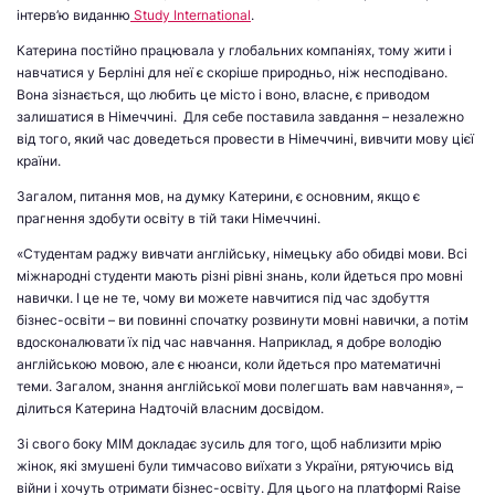
інтерв’ю виданню
Study International
.
Катерина постійно працювала у глобальних компаніях, тому жити і
навчатися у Берліні для неї є скоріше природньо, ніж несподівано.
Вона зізнається, що любить це місто і воно, власне, є приводом
залишатися в Німеччині. Для себе поставила завдання – незалежно
від того, який час доведеться провести в Німеччині, вивчити мову цієї
країни.
Загалом, питання мов, на думку Катерини, є основним, якщо є
прагнення здобути освіту в тій таки Німеччині.
«Студентам раджу вивчати англійську, німецьку або обидві мови. Всі
міжнародні студенти мають різні рівні знань, коли йдеться про мовні
навички. І це не те, чому ви можете навчитися під час здобуття
бізнес-освіти – ви повинні спочатку розвинути мовні навички, а потім
вдосконалювати їх під час навчання. Наприклад, я добре володію
англійською мовою, але є нюанси, коли йдеться про математичні
теми. Загалом, знання англійської мови полегшать вам навчання», –
ділиться Катерина Надточій власним досвідом.
Зі свого боку МІМ докладає зусиль для того, щоб наблизити мрію
жінок, які змушені були тимчасово виїхати з України, рятуючись від
війни і хочуть отримати бізнес-освіту. Для цього на платформі Raise