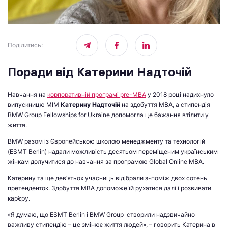
Поділитись
:
Поради від Катерини Надточій
Навчання на
корпоративній програмі pre-MBA
у 2018 році надихнуло
випускницю МІМ
Катерину Надточій
на здобуття МВА, а стипендія
BMW Group Fellowships for Ukraine допомогла це бажання втілити у
життя.
BMW разом із Європейською школою менеджменту та технологій
(ESMT Berlin) надали можливість десятьом переміщеним українським
жінкам долучитися до навчання за програмою Global Online MBA.
Катерину та ще дев’ятьох учасниць відібрали з-поміж двох сотень
претенденток. Здобуття МВА допоможе їй рухатися далі і розвивати
кар’єру.
«Я думаю, що ESMT Berlin і BMW Group створили надзвичайно
важливу стипендію – це змінює життя людей», – говорить Катерина в