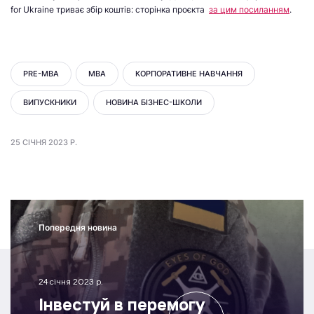
for Ukraine триває збір коштів: сторінка проєкта
за цим посиланням
.
PRE-MBA
MBA
КОРПОРАТИВНЕ НАВЧАННЯ
ВИПУСКНИКИ
НОВИНА БІЗНЕС-ШКОЛИ
25 СІЧНЯ 2023 Р.
Попередня новина
24 січня 2023 р.
Інвестуй в перемогу