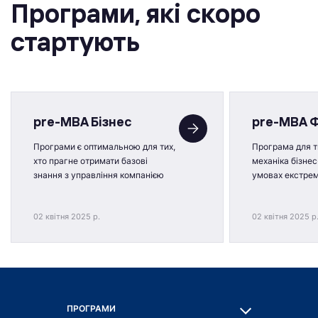
Програми, якi скоро
стартують
pre-MBA Бізнес
pre-MBA 
Програми є оптимальною для тих,
Програма для ти
хто прагне отримати базові
механіка бізнес
знання з управління компанією
умовах екстре
02 квітня 2025 р.
02 квітня 2025 р
ПРОГРАМИ