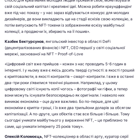
спосіб для креативних молодих людей проявити себе, монетизувати
свій соціальний капітал і креативні ідеї. Можна робити краундфандінг
вже під час показу – у нас зараз відбувається конкурс для молодих
дизайнерів, де вони викладають ще на стадії ескізів свою колекцію, а
потім випускають NFT-токени із зображенням ескізу майбутньої
колекції, а продаючи їх, збирають на її пошив».
Казбек Бектурсунов
, янгольский інвестор в області DeFi
(децентралізованих фінансів) і NFT, CEO першої у світі соціальної
мережі, заснованої на NFT – Proof-of-Love
«Цифровий світ вже прийшов – кожен з нас проводить 5-6 годин в
інтернеті. І у ньому вже є якісь досить тверді сутності: в якості грошей
є криптовалюти, в якості контрактів – смарт-контракти. І вже в останні
два-три роки з’явилися технічні рішення. Наприклад, у цьому
цифровому світі існують копії чогось – фотографії чи гіфки, а тепер
вони можуть існувати безпосередньо як оригінали. І навколо них
виникає економіка – оце дуже важливо. Бо по-перше, для цієї
економіки є крипта-гроші, і їх вже два трильйони доларів за обсягом
капіталізації. А по-друге, цих об’єктів стає все більше і більше. Тому
сьогодні уникати майбутнього у вираженні NFT, – це приблизно те
саме, що уникати інтернету 25 років тому».
Олексій Коломоєць,
NFT-колекціонер в області арту, куратор серії