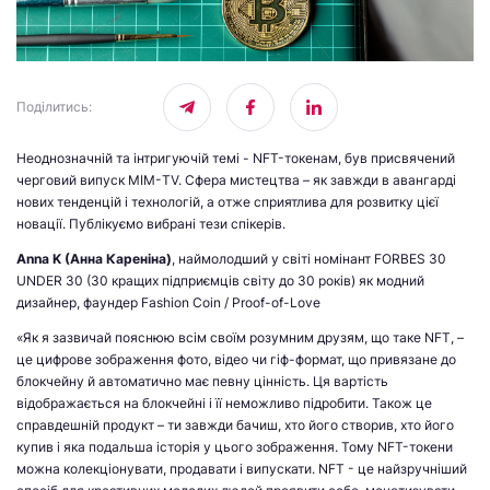
Поділитись
:
Неоднозначній та інтригуючій темі - NFT-токенам, був присвячений
черговий випуск МІМ-TV. Сфера мистецтва – як завжди в авангарді
нових тенденцій і технологій, а отже сприятлива для розвитку цієї
новації. Публікуємо вибрані тези спікерів.
Anna K (Анна Кареніна)
, наймолодший у світі номінант FORBES 30
UNDER 30 (30 кращих підприємців світу до 30 років) як модний
дизайнер, фаундер Fashion Coin / Proof-of-Love
«Як я зазвичай пояснюю всім своїм розумним друзям, що таке NFT, –
це цифрове зображення фото, відео чи гіф-формат, що привязане до
блокчейну й автоматично має певну цінність. Ця вартість
відображається на блокчейні і її неможливо підробити. Також це
справдешній продукт – ти завжди бачиш, хто його створив, хто його
купив і яка подальша історія у цього зображення. Тому NFT-токени
можна колекціонувати, продавати і випускати. NFT - це найзручніший