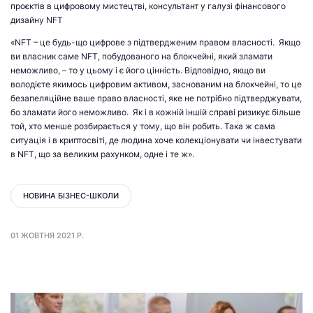
проєктів в цифровому мистецтві, консультант у галузі фінансового
дизайну NFT
«NFT – це будь-що цифрове з підтвердженим правом власності. Якщо
ви власник саме NFT, побудованого на блокчейні, який зламати
неможливо, – то у цьому і є його цінність. Відповідно, якщо ви
володієте якимось цифровим активом, заснованим на блокчейні, то це
безапеляційне ваше право власності, яке не потрібно підтверджувати,
бо зламати його неможливо. Як і в кожній іншій справі ризикує більше
той, хто менше розбирається у тому, що він робить. Така ж сама
ситуація і в криптосвіті, де людина хоче колекціонувати чи інвестувати
в NFT, що за великим рахунком, одне і те ж».
НОВИНА БІЗНЕС-ШКОЛИ
01 ЖОВТНЯ 2021 Р.