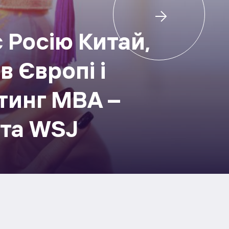
 Росію Китай,
в Європі і
тинг MBA –
 та WSJ