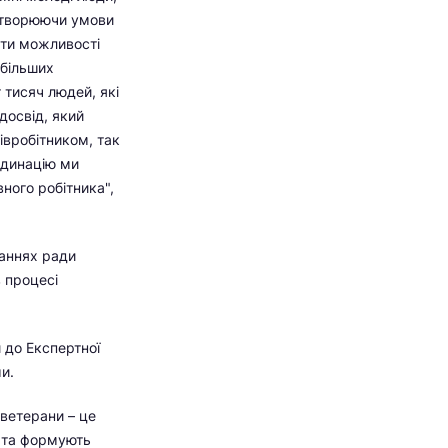
 створюючи умови
ти можливості
йбільших
 тисяч людей, які
досвід, який
івробітником, так
рдинацію ми
ного робітника",
даннях ради
 процесі
 до Експертної
и.
ветерани – це
у та формують