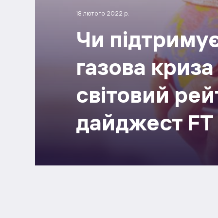
18 лютого 2022 р.
Чи підтримує
газова криза 
світовий рей
дайджест FT