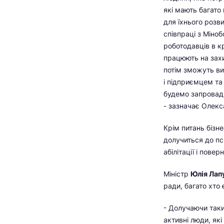
які мають багато
для їхнього розви
співпраці з Міно
роботодавців в кр
працюють на захи
потім зможуть ви
і підприємцем та
будемо запровадж
- зазначає Олекс
Крім питань бізн
долучиться до пс
абілітації і пове
Міністр
Юлія Лап
ради, багато хто
- Долучаючи таки
активні люди, як