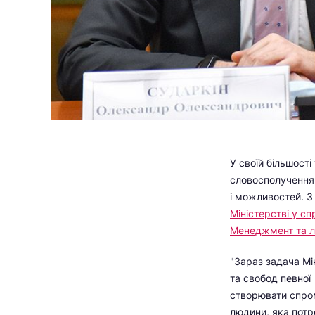
У своїй більшості
словосполучення 
і можливостей. 
Міністерстві у с
Менеджмент та л
"Зараз задача Мін
та свобод певної
створювати спром
людини, яка потр