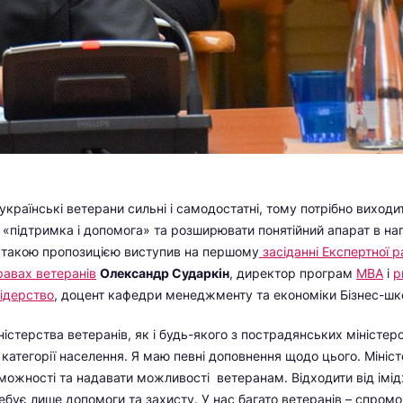
 українські ветерани сильні і самодостатні, тому потрібно виход
«підтримка і допомога» та розширювати понятійний апарат в н
З такою пропозицією виступив на першому
засіданні Експертної 
правах ветеранів
Олександр Сударкін
, директор програм
МВА
і
p
ідерство
, доцент кафедри менеджменту та економіки Бізнес-шк
істерства ветеранів, як і будь-якого з пострадянських міністерс
 категорії населення. Я маю певні доповнення щодо цього. Мініс
ожності та надавати можливості ветеранам. Відходити від імі
ебує лише допомоги та захисту. У нас багато ветеранів – спром