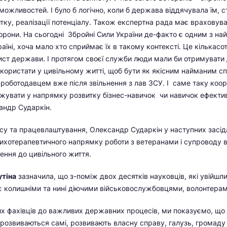
 можливостей. І було б логічно, коли б держава віддячувала їм,
тку, реалізації потенціалу.
Також експертна рада має враховува
борони. На сьогодні Збройні Сили України де-факто є одним з на
аїні, хоча мало хто сприймає їх в такому контексті. Це кількасот
ст держави. І протягом своєї служби люди мали би отримувати 
користати у цивільному житті, щоб бути як якісним найманим сп
 роботодавцем вже після звільнення з лав ЗСУ. І саме таку коо
увати у напрямку розвитку бізнес-навичок чи навичок ефектив
андр Сударкін.
есу та працевлаштування, Олександр Сударкін у наступних засі
ихотерапевтичного напрямку роботи з ветеранами і супроводу в
рнення до цивільного життя.
утіна
зазначила, що з-поміж двох десятків науковців, які увійшли
 є колишніми та нині діючими військовослужбовцями, волонтерам
х фахівців до важливих державних процесів, ми показуємо, що 
і розвиваються самі, розвивають власну справу, галузь, громад