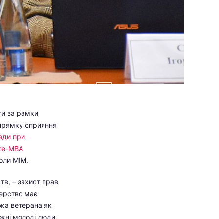
ити за рамки
апрямку сприяння
ради при
re-МВА
оли МІМ.
тв, – захист прав
терство має
джа ветерана як
ожні молоді люди,