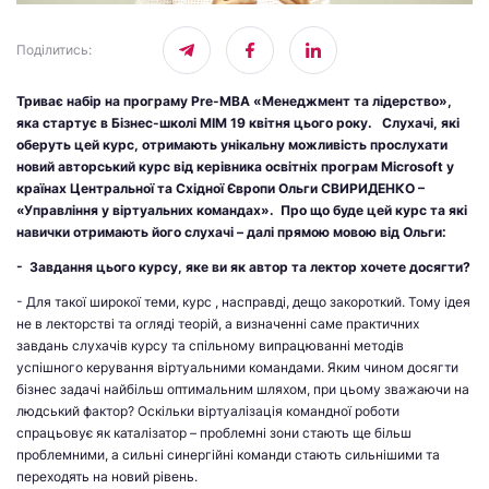
Поділитись
:
Триває набір на програму Pre-MBA «Менеджмент та лідерство»,
яка стартує в Бізнес-школі МІМ 19 квітня цього року. Слухачі, які
оберуть цей курс, отримають унікальну можливість прослухати
новий авторський курс від керівника освітніх програм Microsoft у
країнах Центральної та Східної Європи Ольги СВИРИДЕНКО –
«Управління у віртуальних командах». Про що буде цей курс та які
навички отримають його слухачі – далі прямою мовою від Ольги:
-
Завдання цього курсу, яке ви як автор та лектор хочете досягти?
- Для такої широкої теми, курс , насправді, дещо закороткий. Тому ідея
не в лекторстві та огляді теорій, а визначенні саме практичних
завдань слухачів курсу та спільному випрацюванні методів
успішного керування віртуальними командами. Яким чином досягти
бізнес задачі найбільш оптимальним шляхом, при цьому зважаючи на
людський фактор? Оскільки віртуалізація командної роботи
спрацьовує як каталізатор – проблемні зони стають ще більш
проблемними, а сильні синергійні команди стають сильнішими та
переходять на новий рівень.