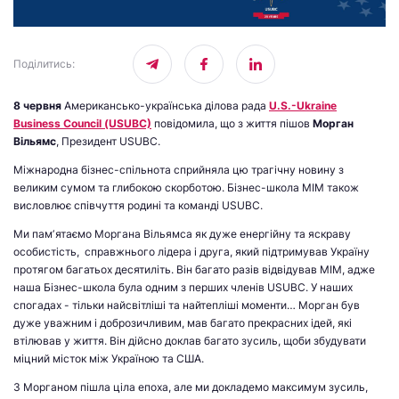
Поділитись
:
8 червня
Американсько-українська ділова рада
U.S.-Ukraine
Business Council (USUBC)
повідомила, що з життя пішов
Морган
Вільямс
, Президент USUBC.
Міжнародна бізнес-спільнота сприйняла цю трагічну новину з
великим сумом та глибокою скорботою. Бізнес-школа МІМ також
висловлює співчуття родині та команді USUBC.
Ми памʼятаємо Моргана Вільямса як дуже енергійну та яскраву
особистість, справжнього лідера і друга, який підтримував Україну
протягом багатьох десятиліть. Він багато разів відвідував МІМ, адже
наша Бізнес-школа була одним з перших членів USUBC. У наших
спогадах - тільки найсвітліші та найтепліші моменти… Морган був
дуже уважним і доброзичливим, мав багато прекрасних ідей, які
втілював у життя. Він дійсно доклав багато зусиль, щоби збудувати
міцний місток між Україною та США.
З Морганом пішла ціла епоха, але ми докладемо максимум зусиль,