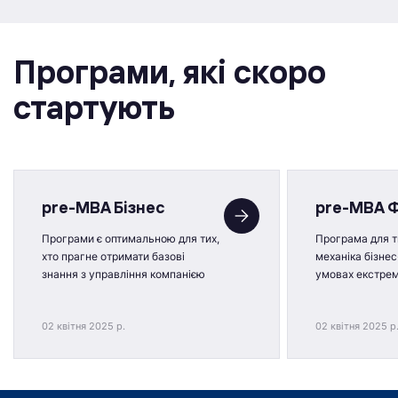
Програми, якi скоро
стартують
pre-MBA Бізнес
pre-MBA 
Програми є оптимальною для тих,
Програма для ти
хто прагне отримати базові
механіка бізнес
знання з управління компанією
умовах екстре
02 квітня 2025 р.
02 квітня 2025 р