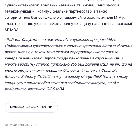
сучасних технологій онлайн- навчання та інноваційних засобів
телекомунікацій. Інституціональне партнерство із такою
авторитетною бізнес-школою є надзвичайно важливим для МІМу,
адже це значно укріплює міжнародну складову навчання на програмі
SE MBA.
*Рейтинг базується на опитуванні випускників програм МВА.
Найвагомішим критерієм оцінки є кар’єрне зростання після закінчення
бізнес-школу, а також те наскільки середовище школи сприяє
генерації нових ідей. Відповідно до ранжування випускники GIBS
мають заробітну платню приблизно 206 982 доларів США на рік, що на
рівні із випускниками провідних бізнес-шкіл таких як Columbia
Business School у США. Своєму високому місцю GIBS багато в чому
завдячує наявності обов’язкового глобального модулю, який є
невід’ємною частиною GIBS MBA.
НОВИНА БІЗНЕС-ШКОЛИ
18 ЖОВТНЯ 2017 Р.