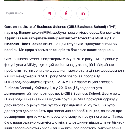
Поділитись
:
Gordon Institute of Business Science (GIBS Business School)
(ПАР),
партнер
Бізнес-школи МІМ
, здобула перше місце серед бізнес-шкіл
Африки за найавторитетнішим
рейтингом* Executive MBA
від
UK
Financial Times
. Зауважимо, що цей титул GIBS здобуває п’ятий рік
поспіль. Ми щиро вітаємо партнерів та бажаємо нових звершень!
GIBS Business School є партнером МІМу із 2016 року. ПАР – давно у
фокусі уваги МІМу, адже цей регіон має дуже подібні з Україною
проблеми і те, як вони вирішувалися, може стати цінним досвідом для
наших менеджерів. З 2015 року МІМ розпочав програму
міжнародного модулю груп SE MBA у ПАР разом із Stellenbosch
Business School у Кейптауні, а у 2016 році було досягнуто
домовленостей про партнерство із GIBS Business School. Цього року
міжнародний навчальний модуль групи SE MBA проходив одразу у
двох школах. У результаті зустрічі президентів МІМу та GIBS було
досягнуто домовленість про подальше співробітництво, зокрема про
розширення програми міжнародного модулю наступного року. Також
було налагоджено комунікацію між відповідними підрозділами бізнес-
шкіл стосовно питань організації освітнього простору, використання