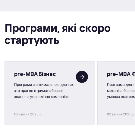
Програми, якi скоро
стартують
pre-MBA Бізнес
pre-MBA 
Програми є оптимальною для тих,
Програма для ти
хто прагне отримати базові
механіка бізнес
знання з управління компанією
умовах екстре
02 квітня 2025 р.
02 квітня 2025 р