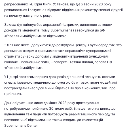
репресованих ім. Юрія Липи. Установа, що діє з весни 2023 року,
розвивається і готується відкрити відділення реконструктивної хірургії
на початку наступного року.
Заклад функціонує без державної підтримки, винятково за кошти
донорів та меценатів. Тому Superhumans і звернулися до БФ
«Управляй майбутнім» за підтримкою.
- Для нас честь долучитися до розбудови Центру, і бути серед тих, хто
допомагає людям з травмами стати справжніми суперлюдьми і
отримати сучасну допомогу, відновити втрачений функціонал і
головне – повноцінно жити, – говорить Тетяна Шилан, голова БФ
«Управляй майбутнім».
У Центрі протягом перших двох років діяльності планують охопити
спеціалізованою медичною допомогою біля трьох тисяч людей, які
постраждали внаслідок війни. Йдеться як про військових, так і про
цивільних.
Дані свідчать, що лише до кінця 2023 року протезування
потребуватиме приблизно 30 тисяч осіб. Більше того, на шляху до
відновлення такі пацієнти потребують реабілітаційного періоду та
психологічної підтримки, що також входить до компетенцій
Superhumans Center.