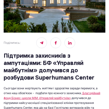
Поділитись
:
Підтримка захисників з
ампутаціями: БФ «Управляй
майбутнім» долучився до
розбудови Superhumans Center
Сьогодні вони жертвують життям і здоров’ям заради перемоги, а
отже наш обов’язок - подбати про кожного захисника.
Благодійний
фонд Бізнес-школи МІМ «Управляй майбутнім»
долучився до
підтримки найсучаснішої спеціалізованої клініки протезування
Superhumans Center, яка діє на базі Госпіталю ветеранів війн та