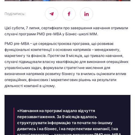
Поділитись
:
Цієї суботи, 7 липня, сертифікати про завершення навчання отримали
слухачі програми PMD pre-MBA у Бізнес-школі МІМ.
PMD pre-MBA – це середньострокова програма, що розвиває
функціональні компетенції з основних напрямків – менеджменту,
маркетингу та фінансів. Протягом 9 місяців, що тривало навчання,
слухачі підвищували власну кваліфікацію для виконання операційних
управлінських задач, формували стратегічне мислення для
визначення напрямків розвитку бізнесу та вчились оцінювати вплив
операційних, фінансових і маркетингових рішень на результати
діяльності компанії в цілому.
«Навчання на програмі надало відчуття
перезавантаження. За 9 місяців вдалось
структурувати інформацію та почати по-іншому
дивитись і на бізнес, і на перспективи компанії, і на
власні проекти», - зазначив випускник PMD pre-MBA