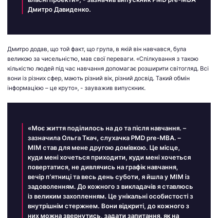
Дмитро Давиденко.
Дмитро додав, що той факт, що група, в якій він навчався, була
великою за чисельністю, мав свої переваги. «Спілкування з такою
кількістю людей під час навчання допомагає розширити світогляд. Всі
вони із різних сфер, мають різний вік, різний досвід. Такий обмін
інформацією – це круто», - зауважив випускник.
«Моє життя поділилось на до та після навчання. –
зазначила Ольга Ткач, слухачка PMD pre-MBA. –
МІМ став для мене другою домівкою. Це місце,
куди мені хочеться приходити, куди мені хочеться
повертатися, не дивлячись на графік навчання,
вечір п’ятниці та весь день суботи, я йшла у МІМ із
задоволенням. До кожного з викладачів я ставлюсь
із великим захопленням. Це унікальні особистості з
внутрішнім стержнем. Вони відкриті, до кожного з
них можна звернутись, задати запитання, як на