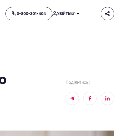
0-800-301-404
УВІЙТИ
УКР
о
Поділитись
: