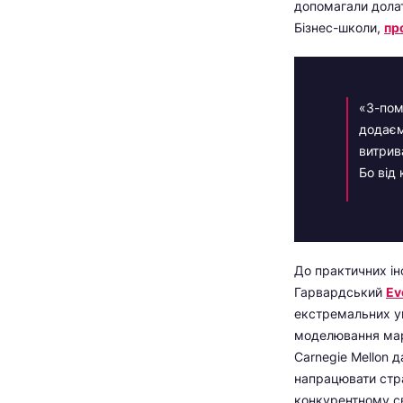
допомагали долат
Бізнес-школи,
пр
«З-пом
додаєм
витрива
Бо від
До практичних ін
Гарвардський
Ev
екстремальних 
моделювання марк
Carnegie Mellon 
напрацювати страт
конкурентному св