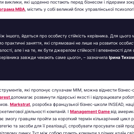
и виклики, які щоденно постають перед бізнесом і лідерами зо
ограма МВА
, містить у собі великий блок управлінської психологі
іж іншого, йдеться про особисту стійкість керівника. Для цього 
о практичні заняття, які спрямовані не лише на розвиток особис
лості, але і на те, як бути джерелом стійкості і впевненості для
 керівника завжди чекають саме цього», – зазначила
Ірина Тихо
струментів, які пропонує слухачам МІМ, можна віднести бізнес-с
erest
допомагає розвинути лідерські якості і відпрацювати робот
умов.
Markstrat
, розробка французької бізнес-школи INSEAD, нац
етингової діяльності компаній. І
Management Game
від америк
дає змогу гравцям пройти за короткий термін кількарічний цикл р
егію та засоби для її реалізації, спробувати просувати свій про
ітовому ринку.Тут між собою грають команди з різних країн світ