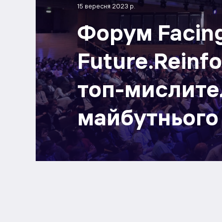
15 вересня 2023 р.
Форум Facin
Future.Reіnfo
топ-мислител
майбутнього