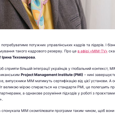
 потребуватиме потужних управлінських кадрів та лідерів. І бізн
мування такого кадрового резерву. Про це
в ефірі «МІМ-TV»
ска
М
Ірина Тихомирова
.
б сприяти більшій інтеграції українців у глобальний контекст, М
ериканським
Project Management Institute (PMI)
– нині завершуєт
же, випускники МІМ матимуть сертифікацію від цієї установи. А о
іт великою мірою спирається на стандарти РМІ, це полегшить пр
артнерами, а однакове розуміння підходів у роботі з проєктами
».
на спонукала МІМ скомпілювати програми таким чином, щоб вон