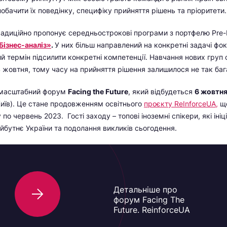
обачити їх поведінку, специфіку прийняття рішень та пріоритети.
радиційно пропонує середньострокові програми з портфелю Pre
Бізнес-аналіз»
.
У них більш направлений на конкретні задачі фо
ий термін підсилити конкретні компетенції. Навчання нових груп
4 жовтня, тому часу на прийняття рішення залишилося не так баг
 масштабний форум
Facing the Future
, який відбудеться
6 жовтн
(Київ). Це стане продовженням освітнього
проєкту ReInforceUA
,
що
по червень 2023. Гості заходу – топові іноземні спікери, які іні
йбутнє України та подолання викликів сьогодення.
Детальніше про
форум Facing The
Future. ReinforceUA