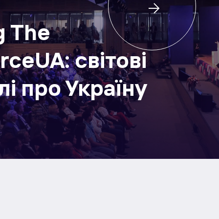
g The
rceUA: світові
і про Україну