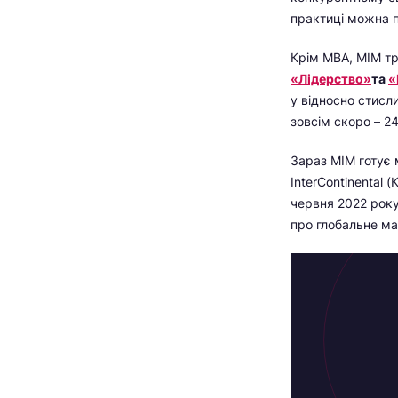
практиці можна п
Крім МВА, МІМ т
«Лідерство»
та
«
у відносно стисл
зовсім скоро – 2
Зараз МІМ готує
InterContinental 
червня 2022 року 
про глобальне ма