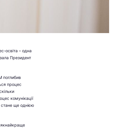
ес-освіта – одна
зала Президент
ІМ поглибив
ься процес
скільки
оцес комунікації
 стане ще однією
и якнайкраще