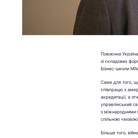
Повоєнна Україна
зі складових фор
Бізнес-школи МІ
Саме для того, що
співпрацю з ам
акредитації, а от
управлінський св
з міжнародними п
спільною «мовою
Більше того, вій