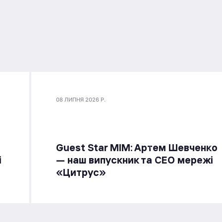
08 ЛИПНЯ 2026 Р.
Guest Star МІМ: Артем Шевченко
і
— наш випускник та СЕО мережі
«Цитрус»