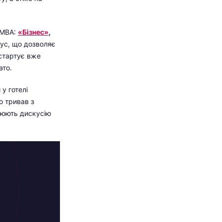
-MBA:
«Бізнес»
,
кус, що дозволяє
 стартує вже
ато.
я
у готелі
 тривав з
ціюють дискусію