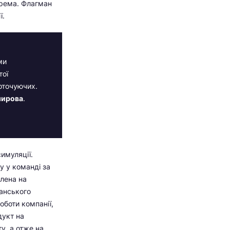
крема. Флагман
ї.
ми
тої
 оточуючих.
мирова
.
имуляції.
у у команді за
ілена на
анського
оботи компанії,
дукт на
у, а отже на