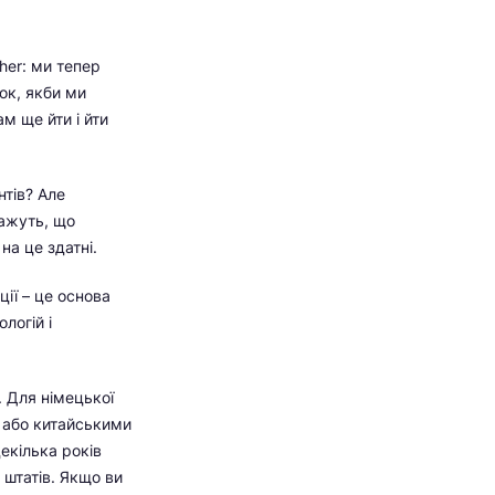
her: ми тепер
ок, якби ми
м ще йти і йти
нтів? Але
кажуть, що
на це здатні.
ції – це основа
логій і
. Для німецької
 або китайськими
екілька років
 штатів. Якщо ви