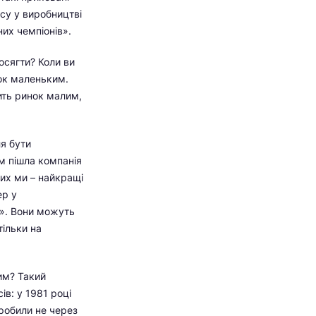
асу у виробництві
них чемпіонів».
осягти? Коли ви
нок маленьким.
ить ринок малим,
ля бути
м пішла компанія
ких ми – найкращі
ер у
о». Вони можуть
тільки на
им? Такий
ів: у 1981 році
 робили не через