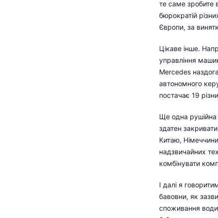
те саме зробите в
бюрократій різни
Європи, за винятк
Цікаве інше. Нап
управління машина
Mercedes наздога
автономного керу
постачає 19 різн
Ще одна рушійна 
здатен закривати
Китаю, Німеччини,
надзвичайних тех
комбінувати компе
І далі я говорити
бавовни, як зазви
споживання води 