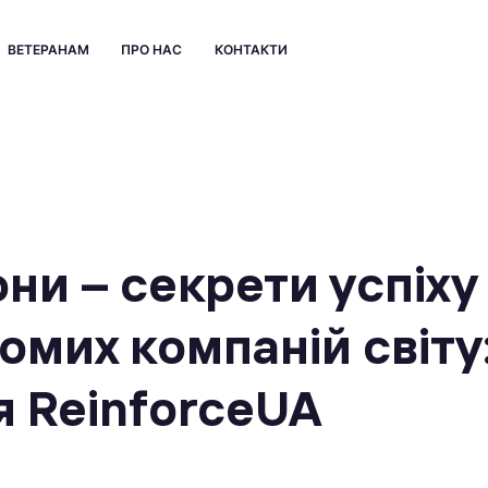
ВЕТЕРАНАМ
ПРО НАС
КОНТАКТИ
ни – секрети успіху
омих компаній світу
я ReinforceUA