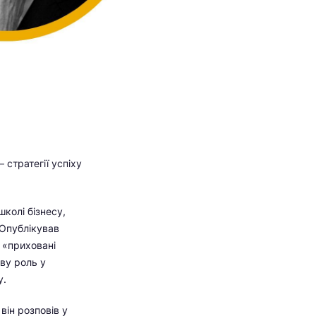
 стратегії успіху
колі бізнесу,
 Опублікував
 «приховані
ову роль у
у.
він розповів у