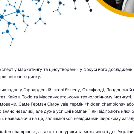
сперт у маркетингу та ціноутворенні, у фокусі його досліджень –
рів світового ринку.
икладав у Гарвардській школі бізнесу, Стенфорді, Лондонській ш
теті Кейо в Токіо та Массачусетському технологічному інституті.
 мовами. Саме Герман Сімон увів термін «hidden champions» або
івняно невеликі, але дуже успішні компанії, які відіграють ключ
ці і, незважаючи на це, залишаються невідомими широкому загал
idden champions», а також про уроки та можливості для України 