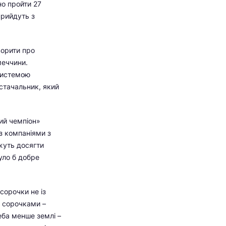
но пройти 27
прийдуть з
ворити про
меччини.
 системою
стачальник, який
ий чемпіон»
 з компаніями з
ожуть досягти
уло б добре
сорочки не із
и сорочками –
еба менше землі –