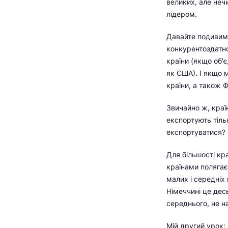
великих, але неч
лідером.
Давайте подивимо
конкурентоздатно
країни (якщо об'
як США). І якщо 
країни, а також 
Звичайно ж, краї
експортують тільк
експортуватися? Ц
Для більшості кр
країнами полягає
малих і середніх 
Німеччині це дес
середнього, не на
Мій другий урок: 