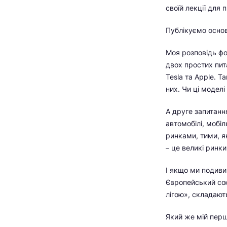
своїй лекції для
Публікуємо основ
Моя розповідь фо
двох простих пита
Tesla та Apple. Т
них. Чи ці моделі
А друге запитанн
автомобілі, мобіл
ринками, тими, як
– це великі ринки
І якщо ми подиви
Європейський сою
лігою», складають
Який же мій перш