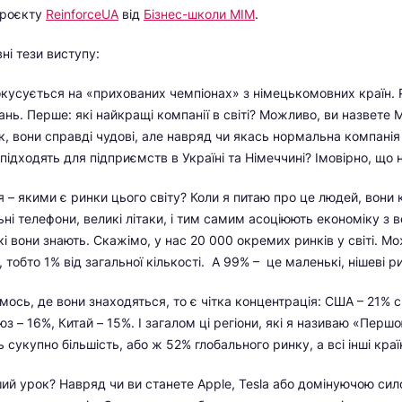
 проєкту
ReinforceUA
від
Бізнес-школи МІМ
.
ні тези виступу:
кусується на «прихованих чемпіонах» з німецькомовних країн. 
нь. Перше: які найкращі компанії в світі? Можливо, ви назвете M
ак, вони справді чудові, але навряд чи якась нормальна компані
 підходять для підприємств в Україні та Німеччині? Імовірно, що н
я – якими є ринки цього світу? Коли я питаю про це людей, вони
ьні телефони, великі літаки, і тим самим асоціюють економіку з
і вони знають. Скажімо, у нас 20 000 окремих ринків у світі. М
, тобто 1% від загальної кількості. А 99% – це маленькі, нішеві р
мось, де вони знаходяться, то є чітка концентрація: США – 21% с
з – 16%, Китай – 15%. І загалом ці регіони, які я називаю «Перш
 сукупно більшість, або ж 52% глобального ринку, а всі інші краї
ий урок? Навряд чи ви станете Apple, Tesla або домінуючою сил