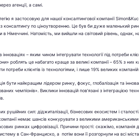
ерез агенції, а самі.
тегію я застосовую для нашої консалтингової компанії Simon&Kuc
 з консалтингу по ціноутворенню. Це був би дуже маленький рин
 в Німеччині. Натомість, ми вийшли на світовий рівень, однак, на
 інноваціях – яким чином інтегрувати технології під потреби кліє
они» роблять це набагато краще за великі компанії – 65% з них 
и потреби клієнтів із технологіями, і лише 19% великих компаній 
ція бути найкращим лідером ринку, фокус, глобалізація та іннова
ваних чемпіонів». Виклики інновацій пов'язані з інтеграцією техно
в.
х рушійних сил: діджиталізації, бізнесових екосистем і сталості
компанії немає шансів конкурувати з великими американськими
сових ринках цифровізації. Причини прості: скажімо, компанія д
истему в Сан-Франциско, а потім вони її розгорнули на всі міста