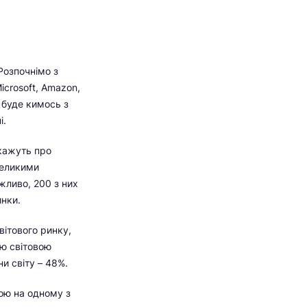
Розпочнімо з
icrosoft, Amazon,
я буде кимось з
і.
 кажуть про
 великими
ожливо, 200 з них
инки.
вітового ринку,
ою світовою
ни світу – 48%.
ою на одному з