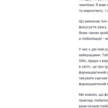
чемпіони. Я маю н
та маркетингу. І
Що визначає їхні
фокусуєте увагу,
Яким чином зроби
а глобалізація – в
У нас є дві нові 
найкращими. Тобт
Stihl, лідери з в
в світі», це про 
фармацевтичній у
пакувати харчові
фармацевтичній 
Ми знаємо, що фо
приклад глобаліза
вони почали глоба