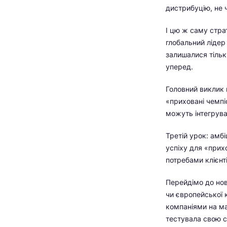
дистрибуцію, не ч
І цю ж саму стра
глобальний лідер
залишалися тільки
уперед.
Головний виклик в
«приховані чемпі
можуть інтегруват
Третій урок: амбі
успіху для «прихо
потребами клієнті
Перейдімо до нови
чи європейської 
компаніями на ма
тестувала свою с