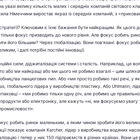
а увазі велику кількість малих і середніх компаній світового кл
 сила Німеччини виростає якраз із середніх компаній, з «прихова
 стратегії? Ключовим є їхнє бажання бути найкращим. Як цього д
 тільки фокус призводить до нового рівня. Але фокус робить ри
ти його більшим? Через глобалізацію. Вони пов'язані: фокус роб
еликим, і далі потрібні постійні інновації.
рушійні сили: діджиталізація системи і сталість. Наприклад, це во
о або ми найкращі або ми цього не робимо взагалі – цим шляхо
иробництва ланцюгових пил. Або «ми просто робимо такі речі, у я
Igus, глобального лідера у виробництві пластику. Або Uhlmann, лід
паковці – «ми робимо тільки одну річ, але робимо це правильн
 продукти або електроніку, але кажуть «ні, ми фокусуємо увагу 
промисловості».
кус робить ринок маленьким, а яким чином зробити його велик
ції показує компанія Karcher, лідер з виробництва водяних насос
лізацію і тепер у них 150 підприємств в різних країнах. Вони це