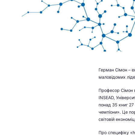
Герман Сімон – ек
маловідомих ліде
Професор Сімон в
INSEAD, Універси
понад 35 книг 27
чемпіони». Це пор
світовій економі
Про специфіку «h