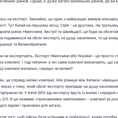
исленних ринків. Однак, є дуже багато маленьких ринків, де ви 
сь на експорт. Звичайно, це один з найкращих вимірів міжнаро
сті. Тут Китай на першому місці, США – на другому. На третьом
єднати ринок Німеччини, Австрії та Швейцарії, це буде за обсяго
ми подивимося на обсяг експорту на душу населення, то це знов
Франція та Великобританія.
ни не експортують. Експорт Німеччини або України – це просто ст
и компанії. І тоді питання: а які саме компанії визначають, що 
і компанії маленькі, середні чи великі?
аїн, це справді великі компанії. Але різниця між Китаєм і німец
 якраз у тому, який обсяг експорту припадає на душу населення
підприємств. У Китаї 68% від експорту йдуть із малих і середніх 
ь 2/3. Я це називаю «прихованими чемпіонами» – компанії за ро
дто відомі і приховані для загалу.
для того, щоб дійсно бути успішним в глобалізації, країні потрібні