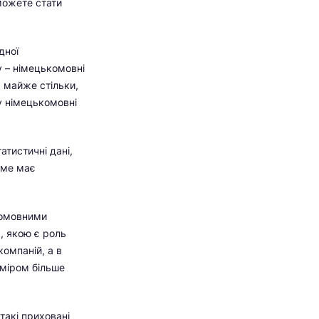
можете стати
дної
у – німецькомовні
м майже стільки,
у німецькомовні
атистичні дані,
саме має
ькомовними
, якою є роль
компаній, а в
зміром більше
 такі приховані