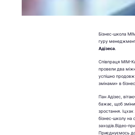
Бізнес-школа МІМ
гуру менеджмент
Адізеса
.
Співпраця МІМ-Ки
провели два міжн
успішно продовжу
змінами» в бізнес
Пан Адізес, вітаю
бажає, щоб зміни
зростання. Іцхак
бізнес-школу на 
заходів.Відео-пр
Приєднуємось до 