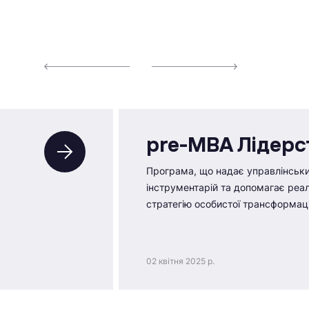
pre-MBA Лідерс
Програма, що надає управлінськ
інструментарій та допомагає реал
стратегію особистої трансформаці
02 квітня 2025 р.