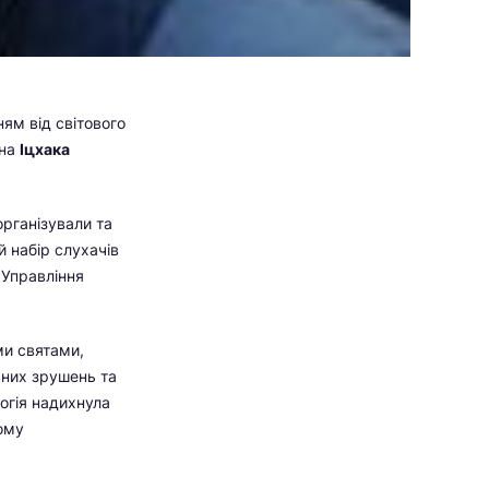
ям від світового
ана
Іцхака
організували та
 набір слухачів
«Управління
ми святами,
вних зрушень та
огія надихнула
лому