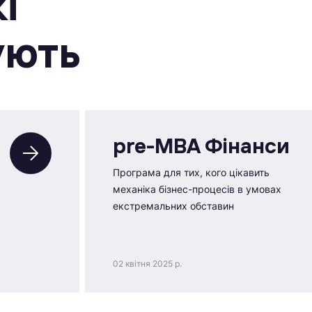
i
ують
pre-MBA Фінанси
Програма для тих, кого цікавить
механіка бізнес-процесів в умовах
екстремальних обставин
02 квітня 2025 р.