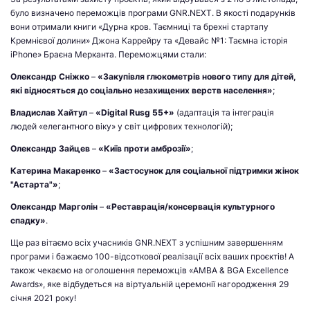
було визначено переможців програми GNR.NEXT. В якості подарунків
вони отримали книги «Дурна кров. Таємниці та брехні стартапу
Кремнієвої долини» Джона Каррейру та «Девайс №1: Таємна історія
iPhone» Браєна Мерканта. Переможцями стали:
Олександр Сніжко
–
«Закупівля глюкометрів нового типу для дітей,
які відносяться до соціально незахищених верств населення»
;
Владислав Хайтул
–
«Digital Rusg 55+»
(адаптація та інтеграція
людей «елегантного віку» у світ цифрових технологій);
Олександр Зайцев
–
«Київ проти амброзії»
;
Катерина Макаренко
–
«Застосунок для соціальної підтримки жінок
"Астарта"»
;
Олександр Марголін
–
«Реставрація/консервація культурного
спадку»
.
Ще раз вітаємо всіх учасників GNR.NEXT з успішним завершенням
програми і бажаємо 100-відсоткової реалізації всіх ваших проєктів! А
також чекаємо на оголошення переможців «AMBA & BGA Excellence
Awards», яке відбудеться на віртуальній церемонії нагородження 29
січня 2021 року!