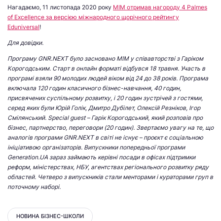
Нагадаємо, 11 листопада 2020 року
МІМ отримав нагороду 4 Palmes
of Excellence за версією міжнародного щорічного рейтингу
Eduniversal
!
Для довідки.
Програму GNR.NEXT було засновано МІМ у співавторстві з Гаріком
Корогодським. Старт в онлайн форматі відбувся 18 травня. Участь в
програмі взяли 90 молодих людей віком від 24 до 38 років. Програма
включала 120 годин класичного бізнес-навчання, 40 годин,
присвячених суспільному розвитку, і 20 годин зустрічей з гостями,
серед яких були Юрій Голік, Дмитро Дубілет, Олексій Резніков, Ігор
Смілянський. Special guest – Гарік Корогодський, який розповів про
бізнес, партнерство, переговори (20 годин). Звертаємо увагу на те, що
аналогів програми GNR.NEXT в світі не існує – проєкт є соціальною
ініціативою організаторів. Випускники попередньої програми
Generation.UA зараз займають керівні посади в офісах підтримки
реформ, міністерствах, НБУ, агентствах регіонального розвитку ряду
областей. Четверо з випускників стали менторами і кураторами груп в
поточному наборі.
НОВИНА БІЗНЕС-ШКОЛИ