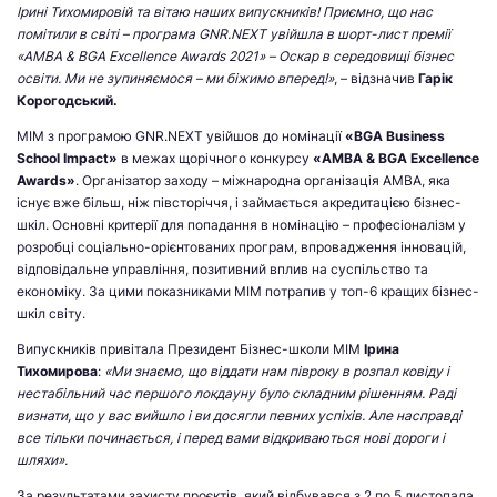
Ірині Тихомировій та вітаю наших випускників! Приємно, що нас
помітили в світі – програма GNR.NEXT увійшла в шорт-лист премії
«AMBA & BGA Excellence Awards 2021» – Оскар в середовищі бізнес
освіти. Ми не зупиняємося – ми біжимо вперед!»
, – відзначив
Гарік
Корогодський.
МІМ з програмою GNR.NEXT увійшов до номінації
«BGA Business
School Impact»
в межах щорічного конкурсу
«AMBA & BGA Excellence
Awards»
. Організатор заходу – міжнародна організація АМВА, яка
існує вже більш, ніж півсторіччя, і займається акредитацією бізнес-
шкіл. Основні критерії для попадання в номінацію – професіоналізм у
розробці соціально-орієнтованих програм, впровадження інновацій,
відповідальне управління, позитивний вплив на суспільство та
економіку. За цими показниками МІМ потрапив у топ-6 кращих бізнес-
шкіл світу.
Випускників привітала Президент Бізнес-школи МІМ
Ірина
Тихомирова
:
«Ми знаємо, що віддати нам півроку в розпал ковіду і
нестабільний час першого локдауну було складним рішенням. Раді
визнати, що у вас вийшло і ви досягли певних успіхів. Але насправді
все тільки починається, і перед вами відкриваються нові дороги і
шляхи».
За результатами захисту проєктів, який відбувався з 2 по 5 листопада,