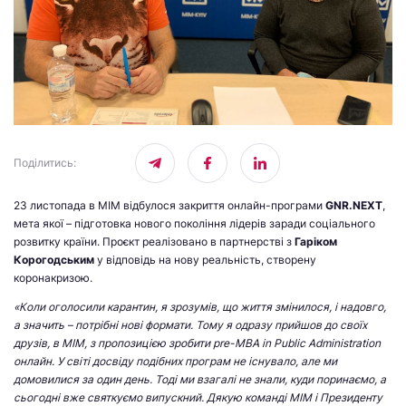
Поділитись
:
23 листопада в МІМ відбулося закриття онлайн-програми
GNR.NEXT
,
мета якої – підготовка нового покоління лідерів заради соціального
розвитку країни. Проєкт реалізовано в партнерстві з
Гаріком
Корогодським
у відповідь на нову реальність, створену
коронакризою.
«Коли оголосили карантин, я зрозумів, що життя змінилося, і надовго,
а значить – потрібні нові формати. Тому я одразу прийшов до своїх
друзів, в МІМ, з пропозицією зробити pre-MBA in Public Administration
онлайн. У світі досвіду подібних програм не існувало, але ми
домовилися за один день. Тоді ми взагалі не знали, куди поринаємо, а
сьогодні вже святкуємо випускний. Дякую команді МІМ і Президенту