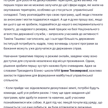
потрібні для роботи на деокупованих територіях, дуже велика. На
перших порах ми не можемо залучати до цієї сфери кадри, які жили на
окупованих територіях, особливо це стосується управлінської
складової. Тому розповідайте про свою програму, щоб люди стежили
за анонсами і могли подаватися надалі. А ще я дуже прошу вас, якщо
ви цього ще не зробили, подавайтеся до нашого експериментального
проєкту, до кадрового резерву, який працює на базі Національного
агентства державної служби, – запросила учасників до активності
Таміла Ташева і наголосила, що і сьогодні більшість державних
інституцій потребують кадрів, тому вочевидь слухачі програми за
бажання можуть уже долучатися до державних справ.
Навчання триватиме півроку в режимі онлайн, завдяки чому воно
доступне для слухачів незалежно від місця проживання. Однак,
рішення зробити першу зустріч наживо було очевидним. Адже за
словами Президента Бізнес-школи МІМ
Ірини Тихомирової
,
важливо
закласти підвалини для формування майбутньої управлінської
спільноти.
- Коли прийде час відновлювати деокуповані землі, потрібні будуть
команди, щоб усе робити разом. І тому ще одне завдання цієї
програми, крім здобути знання та навички, щоб учасники
познайомилися між собою. А далі під час лекцій почули від уряду, що
планується і що вже робиться, як буде втілюватися державна