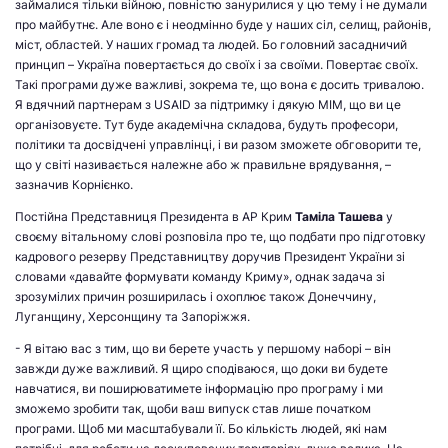
займалися тільки війною, повністю занурилися у цю тему і не думали
про майбутнє. Але воно є і неодмінно буде у наших сіл, селищ, районів,
міст, областей. У наших громад та людей. Бо головний засадничий
принцип – Україна повертається до своїх і за своїми. Повертає своїх.
Такі програми дуже важливі, зокрема те, що вона є досить тривалою.
Я вдячний партнерам з USAID за підтримку і дякую МІМ, що ви це
організовуєте. Тут буде академічна складова, будуть професори,
політики та досвідчені управлінці, і ви разом зможете обговорити те,
що у світі називається належне або ж правильне врядування, –
зазначив Корнієнко.
Постійна Представниця Президента в АР Крим
Таміла Ташева
у
своєму вітальному слові розповіла про те, що подбати про підготовку
кадрового резерву Представництву доручив Президент України зі
словами «давайте формувати команду Криму», однак задача зі
зрозумілих причин розширилась і охоплює також Донеччину,
Луганщину, Херсонщину та Запоріжжя.
- Я вітаю вас з тим, що ви берете участь у першому наборі – він
завжди дуже важливий. Я щиро сподіваюся, що доки ви будете
навчатися, ви поширюватимете інформацію про програму і ми
зможемо зробити так, щоби ваш випуск став лише початком
програми. Щоб ми масштабували її. Бо кількість людей, які нам