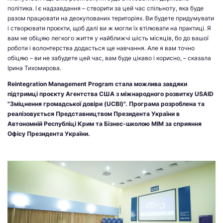
політика. І є надзавдання – створити за цей час спільноту, яка буде
разом працювати на деокупованих територіях. Ви будете придумувати
і створювати проєкти, щоб далі ви ж могли їх втілювати на практиці. Я
вам не обіцяю легкого життя у найближчі шість місяців, бо до вашої
роботи і волонтерства додасться ще навчання. Але я вам точно
обіцяю – ви не забудете цей час, вам буде цікаво і корисно, – сказала
Ірина Тихомирова.
Reintegration Management Program стала можлива завдяки
підтримці проєкту Агентства США з міжнародного розвитку USAID
"Зміцнення громадської довіри (UCBI)". Програма розроблена та
реалізовується Представництвом Президента України в
Автономній Республіці Крим та Бізнес-школою МІМ за сприяння
Офісу Президента України.