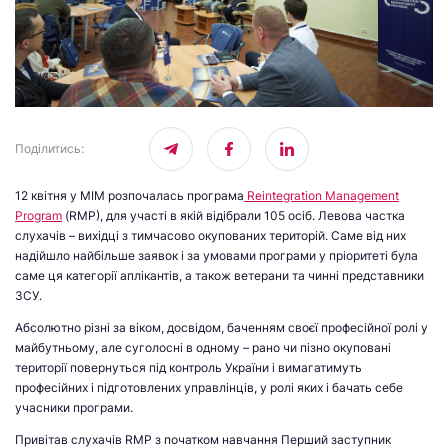
Поділитись
:
12 квітня у МІМ розпочалась програма
Reintegration Management
Program
(RMP), для участі в якій відібрали 105 осіб. Левова частка
слухачів – вихідці з тимчасово окупованих територій. Саме від них
надійшло найбільше заявок і за умовами програми у пріоритеті була
саме ця категорії аплікантів, а також ветерани та чинні представники
ЗСУ.
Абсолютно різні за віком, досвідом, баченням своєї професійної ролі у
майбутньому, але суголосні в одному – рано чи пізно окуповані
території повернуться під контроль України і вимагатимуть
професійних і підготовлених управлінців, у ролі яких і бачать себе
учасники програми.
Привітав слухачів RMP з початком навчання Перший заступник