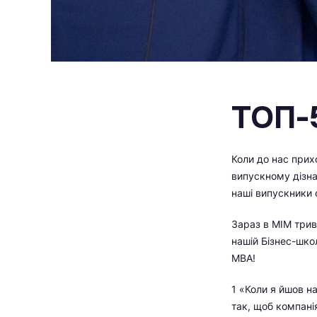
ТОП-5
Коли до нас прихо
випускному дізна
наші випускники 
Зараз в МІМ трив
нашій Бізнес-шко
МВА!
1 «Коли я йшов н
так, щоб компані