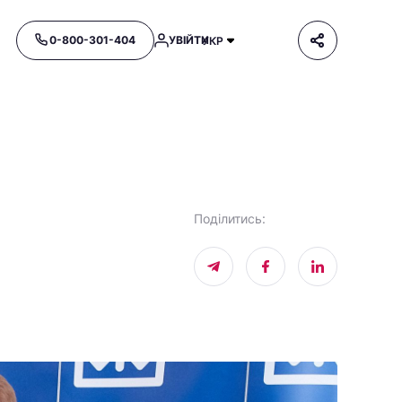
0-800-301-404
УВІЙТИ
УКР
Поділитись
: