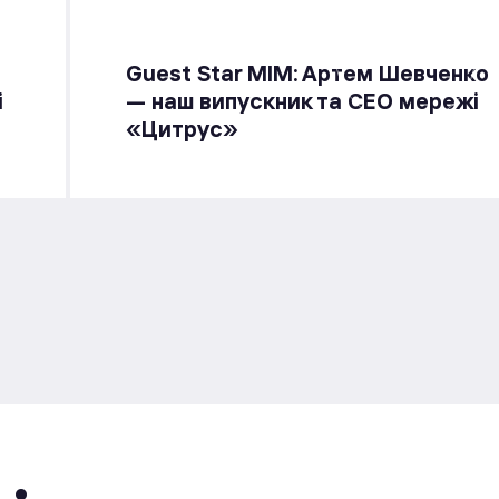
Guest Star МІМ: Артем Шевченко
і
— наш випускник та СЕО мережі
«Цитрус»