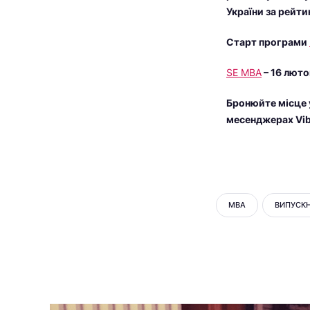
України за рейти
Старт програми
SE MBA
– 16 люто
Бронюйте місце 
месенджерах Vib
MBA
ВИПУСК