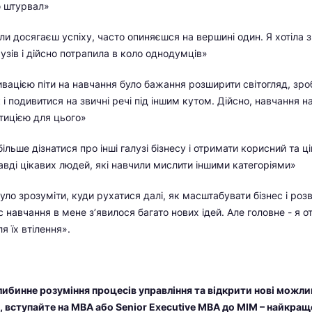
 штурвал»
ли досягаєш успіху, часто опиняєшся на вершині один. Я хотіла з
узів і дійсно потрапила в коло однодумців»
вацією піти на навчання було бажання розширити світогляд, зро
 і подивитися на звичні речі під іншим кутом. Дійсно, навчання 
тицією для цього»
більше дізнатися про інші галузі бізнесу і отримати корисний та ц
равді цікавих людей, які навчили мислити іншими категоріями»
ло зрозуміти, куди рухатися далі, як масштабувати бізнес і розв
с навчання в мене з’явилося багато нових ідей. Але головне - я 
я їх втілення».
ибинне розуміння процесів управління та відкрити нові можли
, вступайте на МВА або Senior Executive MBA до МІМ – найкращ