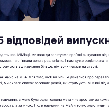
 відповідей випуск
дять нові МІМівці, ми завжди запитуємо про їхні очікування від 
ємося, чи співпали вони з реальністю. І нам дуже радісно знати
отримують від навчання більше, ніж вони чекали на старті.
ає набір на МВА. Для того, щоб ви більше дізналися про переваг
лі, ми склали список головних речей, які отримують МІМівці під 
а навчання, в мене була одна головна мета - не зростати за комп
я зростала за мною. Після навчання на МВА я точно знаю, куди т