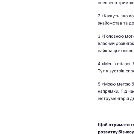
впевнено тримаю
2 «Кажуть, що ко
знайомства та др
3 «Головною моти
власний розвиток
найкращою інвес
4 «Мені хотілось 
Тут я зустрів сп
5 «Моєю метою бу
напрямки. Під ча
інструментарій дл
Щоб отримати гл
розвитку бізнесу