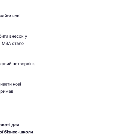
найти нові
бити внесок у
на МВА стало
ікавий нетворкінг.
ивати нові
отримав
вості для
ої бізнес-школи