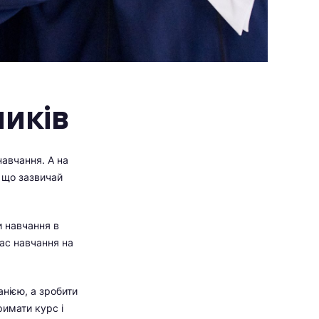
ників
навчання. А на
, що зазвичай
и навчання в
час навчання на
анією, а зробити
римати курс і