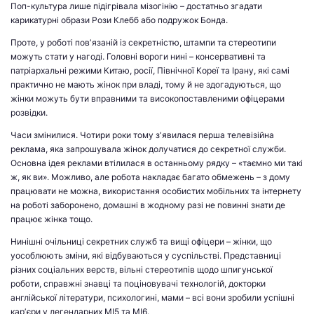
Поп-культура лише підігрівала мізогінію – достатньо згадати
карикатурні образи Рози Клебб або подружок Бонда.
Проте, у роботі повʼязаній із секретністю, штампи та стереотипи
можуть стати у нагоді. Головні вороги нині – консервативні та
патріархальні режими Китаю, росії, Північної Кореї та Ірану, які самі
практично не мають жінок при владі, тому й не здогадуються, що
жінки можуть бути вправними та високопоставленими офіцерами
розвідки.
Часи змінилися. Чотири роки тому зʼявилася перша телевізійна
реклама, яка запрошувала жінок долучатися до секретної служби.
Основна ідея реклами втілилася в останньому рядку – «таємно ми такі
ж, як ви». Можливо, але робота накладає багато обмежень – з дому
працювати не можна, використання особистих мобільних та інтернету
на роботі заборонено, домашні в жодному разі не повинні знати де
працює жінка тощо.
Нинішні очільниці секретних служб та вищі офіцери – жінки, що
уособлюють зміни, які відбуваються у суспільстві. Представниці
різних соціальних верств, вільні стереотипів щодо шпигунської
роботи, справжні знавці та поціновувачі технологій, докторки
англійської літератури, психологині, мами – всі вони зробили успішні
карʼєри у легендарних МІ5 та МІ6.