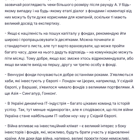
зазвичай розглядають чеки більшого розміру після раунду А. У бідь-
якому випадку і на будь-якому етапі діалог з фондами і коментарі від
них можуть бути дуже корисними для компаній, оскільки ті мають
великий досвід та експертизу.
- Якщо є націленість на пошук капіталу у фондах, рекомендую йти
широко і пропрацьовувати їх десятками. Можна починати зі
стандартного листа, але тут варто враховувати, що може пройти
багато часу, доки на нього дадуть відповідь – на комунікацію можуть
піти місяці. Тому добре, якщо вас зможе хтось відрекомендувати, або
якщо ви маєте вихід на першу, другу чи третю особу в фонді.
- Венчурні фонди почуваються добре останніми роками. З’являються
хаби, які інвестують у Європі – Лондон чи Цюрих, наприклад. У східній
Європі, у Варшаві, з’явилося чимало фондів з великими портфелями. А
ще Азія – Сингапур, Гонконг.
- В Україні динамічна ІТ-індустрія – багато цікавих команд та історій
успіху. Так, тут менше «єдинорогів», але я сподіваюся, що після війни
Україна стане найбільшим ІТ-хабом ноу-хау у Східній Європі.
- Війна впливає на інвестиційний клімат – є великий інтерес з боку
інвесторів і фондів, які, можливо, будуть брати участь у відновленні
країни. Але доки йде війна, напевно, великі проєкти поки неможливі.