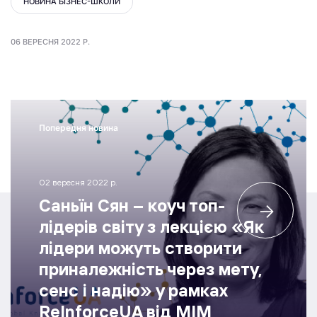
НОВИНА БІЗНЕС-ШКОЛИ
06 ВЕРЕСНЯ 2022 Р.
Попередня новина
02 вересня 2022 р.
Саньїн Сян – коуч топ-
лідерів світу з лекцією «Як
лідери можуть створити
приналежність через мету,
сенс і надію» у рамках
ReІnforceUA від МІМ