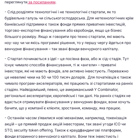
переглянути
за посиланням
.
- Слід розділяти технологічні і не технологічні стартапи, як то
будівельна галузь чи сільськогосподарська. Для нетехнологічних крім
банківської підтримки є також фонди прямих приватних інвестицій,
торгово-експортне фінансування або євробонди, якщо це бізнес
більшого розміру. Якщо ж говорити про техно стартапи, які мають
ноу-хау чи чи якісь програмні рішення, то у першу чергу йдеться про
венчурне фінансування – так звані фонди венчурного капіталу.
- Стартап починається з ідеї – це посівна фаза, або ж сід-стадія. Тут
існує чимало способів фінансування, ті ж «ангели» – приватні
інвестори, які не мають фондів, але активно інвестують. Переважно
це невеликі чеки на 50 чи 100 тисяч доларів. Для початківців є також
чимало програм-акселераторів, які працюють зі стартапами на ранніх
стадіях. Найвідоміший, певно, це американський Y Combinator,
регіональні акселератори, європейські і так далі. На ранніх стадіях не
вдасться отримувати фінансування у венчурних фондах, вони хочуть
бачити, що у компанії є клієнти, зростання, команду, яка працює.
- Останнім часом з’явилися нові механізми, наприклад, токенізація
акцій – це прямий продаж акцій інвесторам, так звані угоди ICO чи
STO, security token offering. Також є краудфандингові платформи,
фонди вторинного венчурного капіталу. Вони теж інвестують і