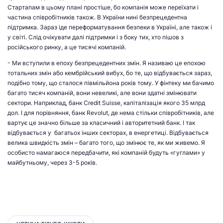
Стартапам в цьому плані простіше, бо компанія може переїхати і
частина співробітників також. В України нині безпрецедентна
підтримка. Зараз іде переформатування безпеки в Україні, але також і
у світі. Слід очікувати далі підтримки і з боку тих, хто пішов з
російського ринку, а це тисячі компаній.
- Ми вступили в епоху безпрецедентних змін. Я називаю це епохою
тотальних змін або кембрійський вибух, бо те, що відбувається зараз,
подібно тому, що сталося півмільйона років тому. У фінтеку ми бачимо
багато тисяч компаній, вони невеликі, але вони здатні змінювати
сектори. Наприклад, банк Credit Suisse, капіталізація якого 35 млрд
дол. І для порівняння, банк Revolut, де нема стільки співробітників, але
вартує це значно більше за класичний і авторитетний банк. І так
відбувається у багатьох інших секторах, в енергетиці. Відбувається
велика швидкість змін – багато того, що змінює те, як ми живемо. Я
особисто намагаюся передбачити, які компаній будуть «гуглами» у
майбутньому, через 3-5 років.