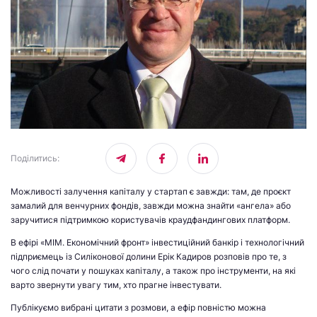
Поділитись
:
Можливості залучення капіталу у стартап є завжди: там, де проєкт
замалий для венчурних фондів, завжди можна знайти «ангела» або
заручитися підтримкою користувачів краудфандингових платформ.
В ефірі «МІМ. Економічний фронт» інвестиційний банкір і технологічний
підприємець із Силіконової долини Ерік Кадиров розповів про те, з
чого слід почати у пошуках капіталу, а також про інструменти, на які
варто звернути увагу тим, хто прагне інвестувати.
Публікуємо вибрані цитати з розмови, а ефір повністю можна