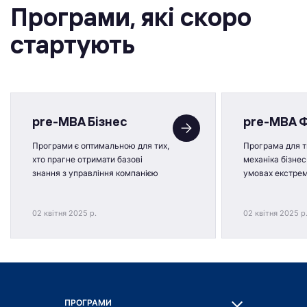
Програми, якi скоро
стартують
pre-MBA Бізнес
pre-MBA 
Програми є оптимальною для тих,
Програма для ти
хто прагне отримати базові
механіка бізнес
знання з управління компанією
умовах екстре
02 квітня 2025 р.
02 квітня 2025 р
ПРОГРАМИ