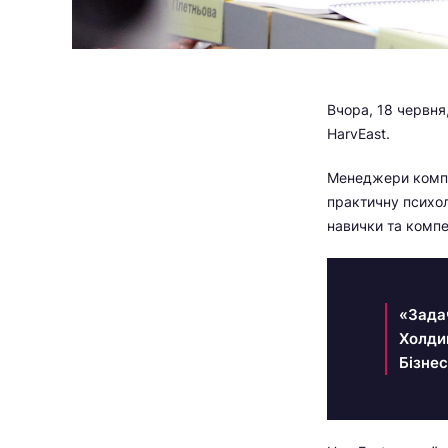
Вчора, 18 червня
HarvEast.
Менеджери компа
практичну психол
навички та компе
«Зада
Холдин
Бізне