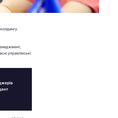
охолдингу
менеджмент,
асні управлінські
джерів
дент