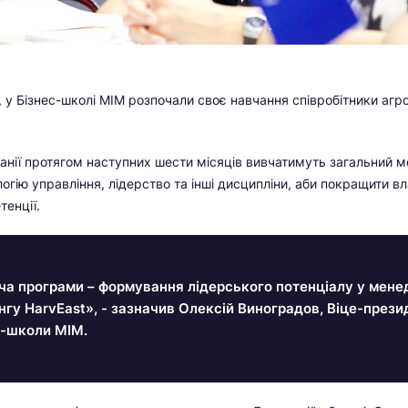
, у Бізнес-школі МІМ розпочали своє навчання співробітники агр
нії протягом наступних шести місяців вивчатимуть загальний 
огію управління, лідерство та інші дисципліни, аби покращити вл
тенції.
ча програми – формування лідерського потенціалу у мене
гу HarvEast», - зазначив Олексій Виноградов, Віце-прези
с-школи МІМ.