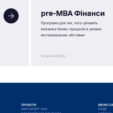
pre-MBA Фінанси
Програма для тих, кого цікавить
механіка бізнес-процесів в умовах
екстремальних обставин
02 квітня 2025 р.
ПРОЄКТИ
МЕНЮ С
МІМ EXPERT HUB
ПОДІЇ