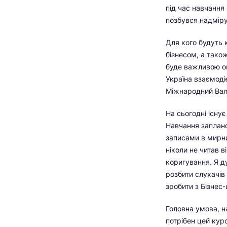
під час навчання
позбувся надміру
Для кого будуть 
бізнесом, а тако
буде важливою оп
Україна взаємодіє
Міжнародний Вал
На сьогодні існує
Навчання заплано
записами в мирни
ніколи не читав в
коригування. Я д
розбити слухачів
зробити з Бізнес
Головна умова, н
потрібен цей курс