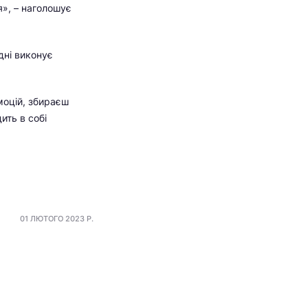
я», – наголошує
дні виконує
моцій, збираєш
ить в собі
01 ЛЮТОГО 2023 Р.