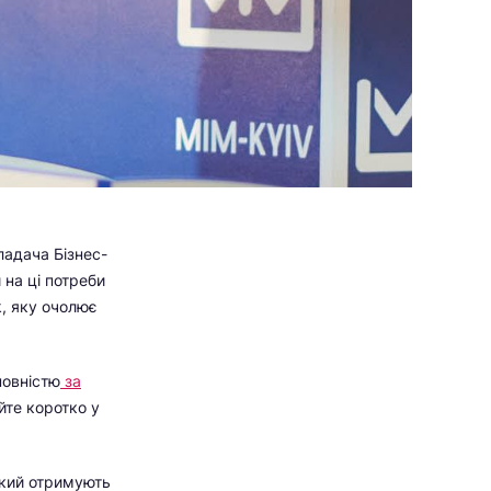
ладача Бізнес-
 на ці потреби
k, яку очолює
повністю
за
йте коротко у
 який отримують