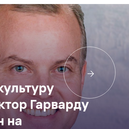
культуру
ектор Гарварду
н на