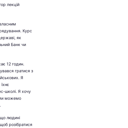
тор лекцій
 власним
врядування. Курс
державі, як
альний Банк чи
ає 12 годин.
жувався гратися з
ійськових. Я
 їхнє
ес-школі. Я хочу
 ми можемо
.
іщо людині
, щоб розібратися