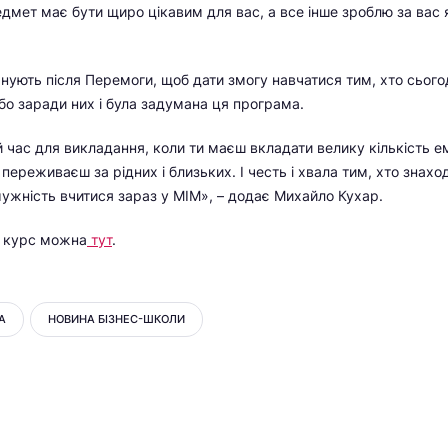
едмет має бути щиро цікавим для вас, а все інше зроблю за вас 
нують після Перемоги, щоб дати змогу навчатися тим, хто сього
 бо заради них і була задумана ця програма.
й час для викладання, коли ти маєш вкладати велику кількість е
 переживаєш за рідних і близьких. І честь і хвала тим, хто знаход
 мужність вчитися зараз у МІМ», – додає Михайло Кухар.
а курс можна
тут
.
А
НОВИНА БІЗНЕС-ШКОЛИ