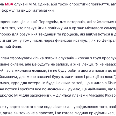
 на
МВА
слухачі МІМ. Єдине, аби трохи спростити сприйняття, ав
 формул та вищої математики.
корисними ці знання? Передусім, для ветеранів, які займаються
ж для тих, хто планує йти в політику чи в органи місцевого само
орою для розуміння тенденцій та процесів, які відбуваються в 
 зі світом, у тому числі, через фінансові інституції, як то Центр
ютний Фонд.
 план сформувати кілька потоків слухачів – кожна з груп прослух
ване онлайн, але це будуть не записи, а живі лекції. “Я не нава
й час з мирними людьми, і я не буду робити цього з поваги до в
ійськовим, для мене важливі будуть запитання і реакції на лекції,
умаю, курс для ветеранів буде інакшим за той, що я читав в Бізн
 на потоки і зробити все по-людськи - думаю, це найменше, що
-школою МІМ для захисників», – ділиться планами Михайло Кухар
а яку варто зважати при подачі заявки, – усвідомлення того, нав
, адже він точно не з простих, і чи готова людина приділити час