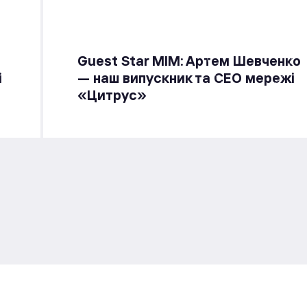
Guest Star МІМ: Артем Шевченко
і
— наш випускник та СЕО мережі
«Цитрус»