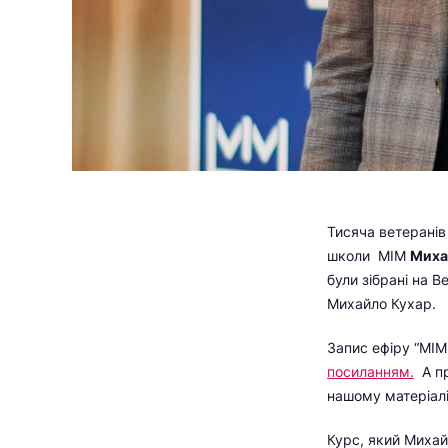
Тисяча ветеранів
школи МІМ
Миха
були зібрані на В
Михайло Кухар.
Запис ефіру “МІМ
посиланням.
А пр
нашому матеріалі
Курс, який Михайл