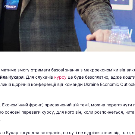
 матиме змогу отримати базові знання з макроекономіки від вик
йла Кухаря
. Для слухачів
курсу
це буде безоплатно, адже кошти
еликій щорічній конференції від команди Ukraine Economic Outloo
. Економічний фронт”, присвячений цій темі, можна переглянути 
о основні переваги курсу, для кого він, коли розпочнеться, чита
.
о Кухар готує для ветеранів, по суті не відрізняється від того,