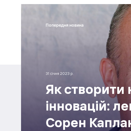
Попередня новина
31 січня 2023 р.
Як створити 
інновацій: л
Сорен Капла