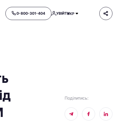
0-800-301-404
УВІЙТИ
УКР
ть
ід
Поділитись
:
М