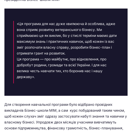
«Ця програма для нас дуже хвилююча й особлива, адже
вона сприяє розвитку ветеранського бізнесу. Ми
сприймаємо це як виклик, бо у стислі терміни маємо дати
максимум знань і практичних навичок, щоб кожен із вас
зміг розпочати власну справу, розробити бізнес-план і
отримати грант на розвиток.
Ця програма — про майбутнє, про відновлення, про
добробут родини, громади та всієї України. І для нас
велика честь навчати тих, хто боронив нас і нашу
державу».
Для створення навчальної програми було відібрано провідних
викладачів Бізнес-школи МІМ, а сам курс побудований таким чином,
щоб кожен слухач зміг одразу застосувати набуті знання та навички у
власному бізнесі. Упродовж двох місяців учасники вивчатимуть
основи підприємництва, фінансову грамотність, бізнес-планування,