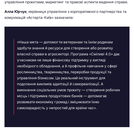
управління проєктами, маркетинг та правові аспекти ведення справи.
Алла Юрчук
, керівниця управління з корпоративного партнерства та
комунікацій «Астарта-Київ» зазначила:
«Наша мета — допомогти ветеранам та їхнім родинам
здобути знання й ресурси для створення або розвитку
власної справи в агросекторі. Програма «Сміливі 4.0» дає
учасникам не лише фінансову підтримку у вигляді
необхідного обладнання, а й профільне навчання у сфері
рослинництва, тваринництва, переробки продукції та
управління бізнесом. Це реальний інструмент для
подолання викликів адаптації й самореалізації. А
виконання соціальних умов проєкту — створення робочих
місць і підтримка продуктових банків — допомагає
розвивати економіку громад і зміцнювати їхню
самозарадність у непростий для країни час».