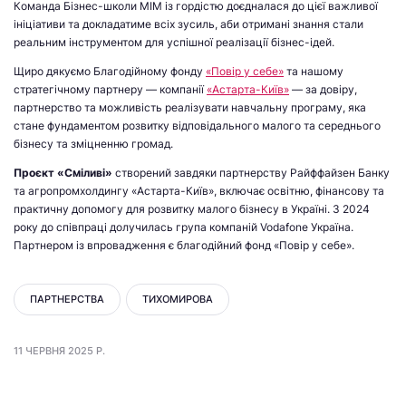
Команда Бізнес-школи МІМ із гордістю доєдналася до цієї важливої
ініціативи та докладатиме всіх зусиль, аби отримані знання стали
реальним інструментом для успішної реалізації бізнес-ідей.
Щиро дякуємо Благодійному фонду
«Повір у себе»
та нашому
стратегічному партнеру — компанії
«Астарта-Київ»
— за довіру,
партнерство та можливість реалізувати навчальну програму, яка
стане фундаментом розвитку відповідального малого та середнього
бізнесу та зміцненню громад.
Проєкт «Сміливі»
створений завдяки партнерству Райффайзен Банку
та агропромхолдингу «Астарта-Київ», включає освітню, фінансову та
практичну допомогу для розвитку малого бізнесу в Україні. З 2024
року до співпраці долучилась група компаній Vodafone Україна.
Партнером із впровадження є благодійний фонд «Повір у себе».
ПАРТНЕРСТВА
ТИХОМИРОВА
11 ЧЕРВНЯ 2025 Р.