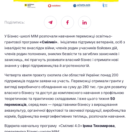
Поділитись
:
У Бізнес-школі МІМ розпочали навчання переможці освітньо-
грантової програми
«Сміливі».
Ініціатива підтримує ветеранів, осіб з
інвалідністю внаслідок війни, членів родин учасників бойових дій,
членів родин полонених, зниклих безвісти та загиблих захисників і
захисниць, які прагнуть розвивати власний бізнес і отримати нові
знання у сфері підприємництва й агротехнологій.
Четверта хвиля проєкту охопила сім областей України: понад 200
підприємців подали заявки на участь. Переможці отримали гранти у
вигляді виробничого обладнання на суму до 280 тис. грн для розвитку
власного бізнесу та доступ до комплексного навчання з профільною
теоретичною та практичною складовими. І вже цього тижня
50
переможців
, серед яких — представники бізнесу з вирощування
аквакультур, органічної фруктової та овочевої продукції, виробництва
кормів, будівництва енергоефективних теплиць, розпочали навчання.
Відкрила навчальну програму «Сміливі 4.0»
Ірина Тихомирова
,
президентка Бізнес-школи МІМ: